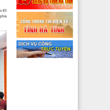
ho 83
 phía