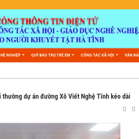
GHỀ NGHIỆP
QUỸ BẢO TRỢ TRẺ EM
CÔNG TÁC XÃ HỘI
VĂN B
i thường dự án đường Xô Viết Nghệ Tĩnh kéo dài