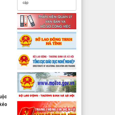
cập
huộc
 kéo