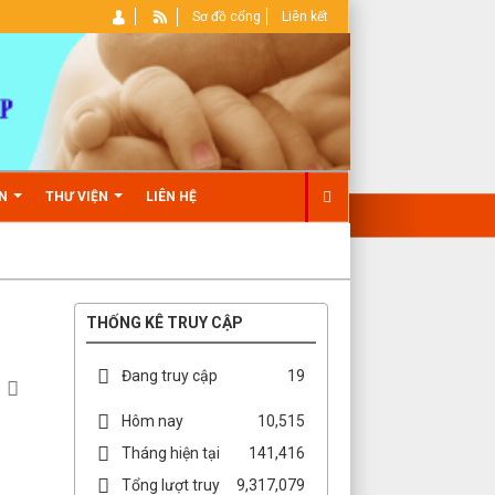
Sơ đồ cổng
Liên kết
ẢN
THƯ VIỆN
LIÊN HỆ
THỐNG KÊ TRUY CẬP
Đang truy cập
19
Hôm nay
10,515
Tháng hiện tại
141,416
Tổng lượt truy
9,317,079