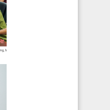
ờng, hỗ