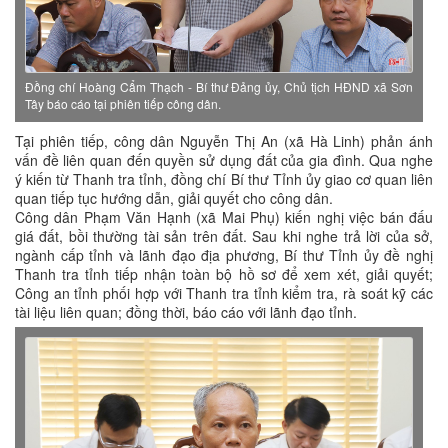
Đồng chí Hoàng Cẩm Thạch - Bí thư Đảng ủy, Chủ tịch HĐND xã Sơn
Tây báo cáo tại phiên tiếp công dân.
Tại phiên tiếp, công dân Nguyễn Thị An (xã Hà Linh) phản ánh
vấn đề liên quan đến quyền sử dụng đất của gia đình. Qua nghe
ý kiến từ Thanh tra tỉnh, đồng chí Bí thư Tỉnh ủy giao cơ quan liên
quan tiếp tục hướng dẫn, giải quyết cho công dân.
Công dân Phạm Văn Hạnh (xã Mai Phụ) kiến nghị việc bán đấu
giá đất, bồi thường tài sản trên đất. Sau khi nghe trả lời của sở,
ngành cấp tỉnh và lãnh đạo địa phương, Bí thư Tỉnh ủy đề nghị
Thanh tra tỉnh tiếp nhận toàn bộ hồ sơ để xem xét, giải quyết;
Công an tỉnh phối hợp với Thanh tra tỉnh kiểm tra, rà soát kỹ các
tài liệu liên quan; đồng thời, báo cáo với lãnh đạo tỉnh.