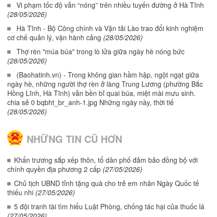
Vi phạm tốc độ vẫn “nóng” trên nhiều tuyến đường ở Hà Tĩnh
(28/05/2026)
Hà Tĩnh - Bộ Công chính và Vận tải Lào trao đổi kinh nghiệm
cơ chế quản lý, vận hành cảng
(28/05/2026)
Thợ rèn "múa búa" trong lò lửa giữa ngày hè nóng bức
(28/05/2026)
(Baohatinh.vn) - Trong không gian hầm hập, ngột ngạt giữa
ngày hè, những người thợ rèn ở làng Trung Lương (phường Bắc
Hồng Lĩnh, Hà Tĩnh) vẫn bền bỉ quai búa, miệt mài mưu sinh.
chia sẻ 0 bqbht_br_anh-1.jpg Những ngày này, thời tiế
(28/05/2026)
NHỮNG TIN CŨ HƠN
Khẩn trương sắp xếp thôn, tổ dân phố đảm bảo đồng bộ với
chính quyền địa phương 2 cấp
(27/05/2026)
Chủ tịch UBND tỉnh tặng quà cho trẻ em nhân Ngày Quốc tế
thiếu nhi
(27/05/2026)
5 đội tranh tài tìm hiểu Luật Phòng, chống tác hại của thuốc lá
(27/05/2026)