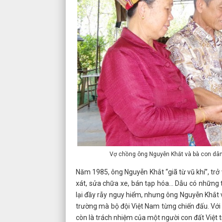
Vợ chồng ông Nguyễn Khắt và bà con dân
Năm 1985, ông Nguyễn Khắt “giã từ vũ khí”, tr
xát, sửa chữa xe, bán tạp hóa... Dẫu có những
lại đầy rẫy nguy hiểm, nhưng ông Nguyễn Khắt v
trường mà bộ đội Việt Nam từng chiến đấu. Với ô
còn là trách nhiệm của một người con đất Việt