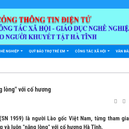
GHỀ NGHIỆP
QUỸ BẢO TRỢ TRẺ EM
CÔNG TÁC XÃ HỘI
VĂN B
g lòng" với cố hương
 (SN 1959) là người Lào gốc Việt Nam, từng tham gi
g và luôn "nặng lòng" với cố hương Hà Tĩnh.