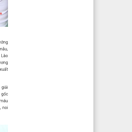
rưởng
mẫu,
i Lào
Hương
 xuất
 giải
n gốc
g máu
, noi