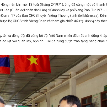
ồng nên khi mới 13 tuổi (tháng 2/1971), ông đã cùng một số thanh t
thét Lào (Quân đội nhân dân Lào) để đánh Mỹ và phỉ Vàng Pao. Từ 1971-
c Đơn vị 17 của Ban CHQS huyện Viêng Thoong (tỉnh Bolikhămxay). Đế
huộc Bộ CHQS tỉnh Viêng Chăn và tham gia chiến đấu tại đơn vị này th
, tôi và đồng đội đã cùng bộ đội Việt Nam chiến đấu rất anh dũng khắ
 ác liệt với quân Mỹ, bọn phỉ. Tôi đã từng được trao tặng hàng chục