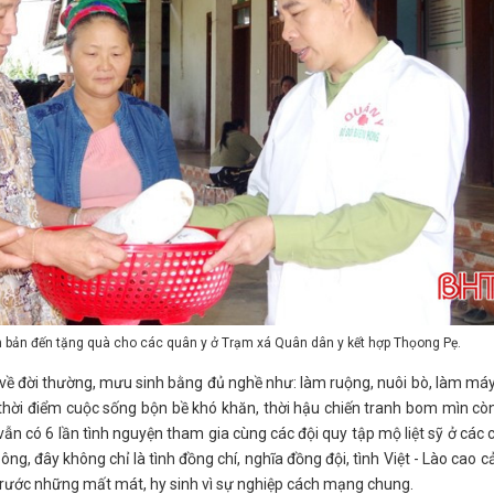
 bản đến tặng quà cho các quân y ở Trạm xá Quân dân y kết hợp Thọong Pẹ.
ở về đời thường, mưu sinh bằng đủ nghề như: làm ruộng, nuôi bò, làm má
 thời điểm cuộc sống bộn bề khó khăn, thời hậu chiến tranh bom mìn cò
ẫn có 6 lần tình nguyện tham gia cùng các đội quy tập mộ liệt sỹ ở các 
ng, đây không chỉ là tình đồng chí, nghĩa đồng đội, tình Việt - Lào cao 
 trước những mất mát, hy sinh vì sự nghiệp cách mạng chung.