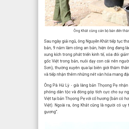
Ông Khắt cùng cán bộ bản đến thăm 
Sau ngày giải ngũ, ông Nguyễn Khắt tiếp tục t
bản, 9 năm làm công an bản, hiện ông đang l
xung kích trong phát triển kinh tế, xóa đói gi
gốc Việt trong bản, nuôi dạy con cái nên ngườ
Sơn), thường xuyên qua lại biên giới thăm thân
và tiếp nhận thêm những nét văn hóa mang đậm
Ông Pà Hử Lỳ - già làng bản Thọong Pẹ nhận x
phóng dân tộc và đóng góp tích cực cho sự ngh
Việt tại bản Thọong Pẹ với cố hương (bản có 
Việt). Ngoài ra, ông Khắt cũng là người có uy
gương”.