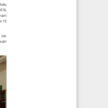
hiếu
1974,
n năm
êm 10
p các
 huân