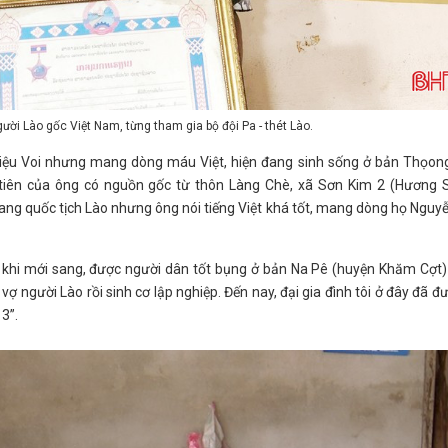
ười Lào gốc Việt Nam, từng tham gia bộ đội Pa - thét Lào.
iệu Voi nhưng mang dòng máu Việt, hiện đang sinh sống ở bản Thọong
 tiên của ông có nguồn gốc từ thôn Làng Chè, xã Sơn Kim 2 (Hương S
ng quốc tịch Lào nhưng ông nói tiếng Việt khá tốt, mang dòng họ Nguy
a, khi mới sang, được người dân tốt bụng ở bản Na Pê (huyện Khăm Cợt
 vợ người Lào rồi sinh cơ lập nghiệp. Đến nay, đại gia đình tôi ở đây đã đ
 3”.