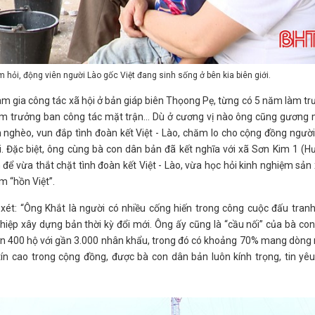
hỏi, động viên người Lào gốc Việt đang sinh sống ở bên kia biên giới.
ham gia công tác xã hội ở bản giáp biên Thọong Pẹ, từng có 5 năm làm t
àm trưởng ban công tác mặt trận… Dù ở cương vị nào ông cũng gương 
ảm nghèo, vun đắp tình đoàn kết Việt - Lào, chăm lo cho cộng đồng ngườ
i. Đặc biệt, ông cùng bà con dân bản đã kết nghĩa với xã Sơn Kim 1 (
 để vừa thắt chặt tình đoàn kết Việt - Lào, vừa học hỏi kinh nghiệm sản
 “hồn Việt”.
ét: “Ông Khắt là người có nhiều cống hiến trong công cuộc đấu tranh
iệp xây dựng bản thời kỳ đổi mới. Ông ấy cũng là “cầu nối” của bà co
hơn 400 hộ với gần 3.000 nhân khẩu, trong đó có khoảng 70% mang dòn
 tín cao trong cộng đồng, được bà con dân bản luôn kính trọng, tin yêu