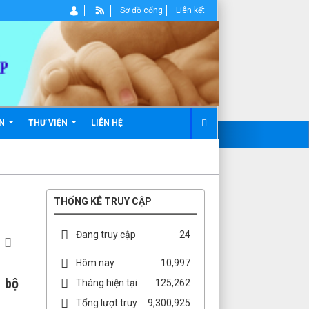
Sơ đồ cổng
Liên kết
ẢN
THƯ VIỆN
LIÊN HỆ
THỐNG KÊ TRUY CẬP
Đang truy cập
24
Hôm nay
10,997
a bộ
Tháng hiện tại
125,262
Tổng lượt truy
9,300,925