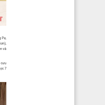
 Pẹ,
ơn),
ễn và
) cưu
ược 7