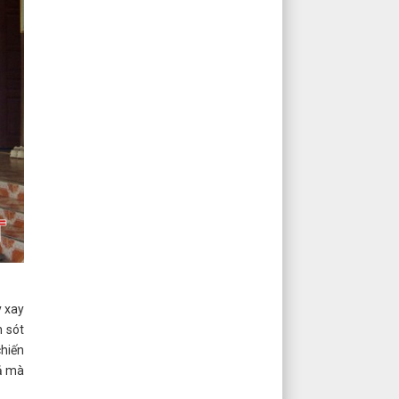
y xay
n sót
chiến
cả mà