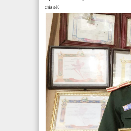
chia sẻ
0