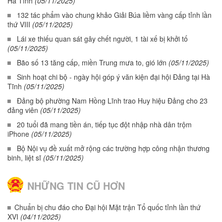
Hà Tĩnh
(05/11/2025)
132 tác phẩm vào chung khảo Giải Búa liềm vàng cấp tỉnh lần
thứ VIII
(05/11/2025)
Lái xe thiếu quan sát gây chết người, 1 tài xế bị khởi tố
(05/11/2025)
Bão số 13 tăng cấp, miền Trung mưa to, gió lớn
(05/11/2025)
Sinh hoạt chi bộ - ngày hội góp ý văn kiện đại hội Đảng tại Hà
Tĩnh
(05/11/2025)
Đảng bộ phường Nam Hồng Lĩnh trao Huy hiệu Đảng cho 23
đảng viên
(05/11/2025)
20 tuổi đã mang tiền án, tiếp tục đột nhập nhà dân trộm
iPhone
(05/11/2025)
Bộ Nội vụ đề xuất mở rộng các trường hợp công nhận thương
binh, liệt sĩ
(05/11/2025)
NHỮNG TIN CŨ HƠN
Chuẩn bị chu đáo cho Đại hội Mặt trận Tổ quốc tỉnh lần thứ
XVI
(04/11/2025)