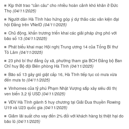
Kịp thời trao "cần câu" cho nhiều hoàn cảnh khó khăn ở Đức
Thọ
(04/11/2025)
Người dân Hà Tĩnh hào hứng góp ý dự thảo các văn kiện đại
hội Đảng trên VNeID
(04/11/2025)
Chủ động, khẩn trương triển khai các giải pháp ứng phó với
bão số 13
(04/11/2025)
Phát biểu khai mạc Hội nghị Trung ương 14 của Tổng Bí thư
Tô Lâm
(04/11/2025)
23 phó bí thư đảng ủy xã, phường tham gia BCH Đảng bộ Ban
Chỉ huy Bộ đội Biên phòng Hà Tĩnh
(04/11/2025)
Bão số 13 gây gió giật cấp 16, Hà Tĩnh tiếp tục có mưa vừa
đến mưa to
(04/11/2025)
Vinhomes của tỷ phú Phạm Nhật Vượng sắp xây siêu đô thị
ven biển 3,2 tỷ USD
(04/11/2025)
VĐV Hà Tĩnh giành 5 huy chương tại Giải Đua thuyền Rowing
U19 và U23 quốc gia
(04/11/2025)
Giảm lãi suất cho vay đến 2% đối với khách hàng bị thiệt hại do
bão lũ
(04/11/2025)