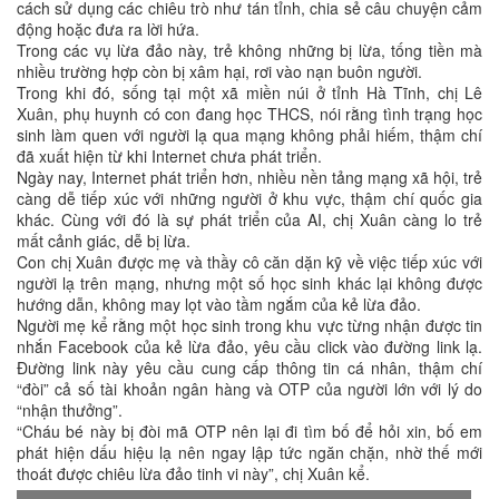
cách sử dụng các chiêu trò như tán tỉnh, chia sẻ câu chuyện cảm
động hoặc đưa ra lời hứa.
Trong các vụ lừa đảo này, trẻ không những bị lừa, tống tiền mà
nhiều trường hợp còn bị xâm hại, rơi vào nạn buôn người.
Trong khi đó, sống tại một xã miền núi ở tỉnh Hà Tĩnh, chị Lê
Xuân, phụ huynh có con đang học THCS, nói rằng tình trạng học
sinh làm quen với người lạ qua mạng không phải hiếm, thậm chí
đã xuất hiện từ khi Internet chưa phát triển.
Ngày nay, Internet phát triển hơn, nhiều nền tảng mạng xã hội, trẻ
càng dễ tiếp xúc với những người ở khu vực, thậm chí quốc gia
khác. Cùng với đó là sự phát triển của AI, chị Xuân càng lo trẻ
mất cảnh giác, dễ bị lừa.
Con chị Xuân được mẹ và thầy cô căn dặn kỹ về việc tiếp xúc với
người lạ trên mạng, nhưng một số học sinh khác lại không được
hướng dẫn, không may lọt vào tầm ngắm của kẻ lừa đảo.
Người mẹ kể rằng một học sinh trong khu vực từng nhận được tin
nhắn Facebook của kẻ lừa đảo, yêu cầu click vào đường link lạ.
Đường link này yêu cầu cung cấp thông tin cá nhân, thậm chí
“đòi” cả số tài khoản ngân hàng và OTP của người lớn với lý do
“nhận thưởng”.
“Cháu bé này bị đòi mã OTP nên lại đi tìm bố để hỏi xin, bố em
phát hiện dấu hiệu lạ nên ngay lập tức ngăn chặn, nhờ thế mới
thoát được chiêu lừa đảo tinh vi này”, chị Xuân kể.