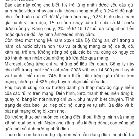
Báo cáo này cũng cho biết 1% trẻ từng nhận được yêu cầu gửi
ảnh hoặc video nhạy cảm dù không mong muốn; 0,2% bị đề nghị
cho tiền hoặc quà để đổi lấy hình ảnh này; 0,3% bị đe dọa tham
gia hành vi tình dục; 1% có ảnh nhạy cảm bị chia sẻ khi chưa
được đồng ý. Đáng chú ý, 2% trẻ từ 15-17 tuổi đã từng nhận tiền
hoặc quà để đổi lấy hình ảnh/video nhạy cảm.
Còn theo một thống kê năm 2024 của Bộ Công an, chỉ trong 3
năm, cả nước xảy ra hơn 400 vụ lợi dụng mạng xã hội để dụ dỗ,
xâm hại trẻ em. Không riêng bé gái, các bé trai cũng có nguy cơ
trở thành nạn nhân của những trò lừa đảo qua mạng.
Microsoft cũng từng chỉ ra những số liệu liên quan. Công ty này
cho biết trong một khảo sát năm 2023 với hơn 14.600 phụ huynh
và thanh, thiếu niên, 74% thanh thiếu niên từng gặp rủi ro trên
mạng, nhưng chỉ 62% phụ huynh nhận biết điều đó.
Phụ huynh cũng có xu hướng đánh giá thấp mức độ nguy hiểm
của các rủi ro trên mạng. Điển hình, 39% thanh thiếu niên từng bị
quấy rối bằng lời nói nhưng chỉ 29% phụ huynh biết chuyện. Tình
trạng đe dọa bạo lực, tiếp xúc nội dung về tự sát, lừa đảo và bị
bắt nạt mạng cũng bị xem nhẹ.
Dù không thực sự muốn con dùng điện thoại thông minh và mạng
xã hội quá sớm, chị Ngân cho rằng nếu không dùng, con cũng sẽ
gặp một số ảnh hưởng nhất định.
Theo đó, con làm cán bộ lớp nên vẫn cần dùng điện thoại để tra