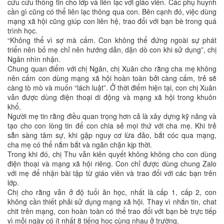
cứu cứu thông tin cho lớp và liên lạc với giáo viên. Các phụ huynh
cần gì cũng có thể liên lạc thông qua con. Bên cạnh đó, việc dùng
mạng xã hội cũng giúp con liên hệ, trao đổi với bạn bè trong quá
trình học.
“Không thể vì sợ mà cấm. Con không thể đứng ngoài sự phát
triển nên bố mẹ chỉ nên hướng dẫn, dặn dò con khi sử dụng”, chị
Ngân nhìn nhận.
Chung quan điểm với chị Ngân, chị Xuân cho rằng cha mẹ không
nên cấm con dùng mạng xã hội hoàn toàn bởi càng cấm, trẻ sẽ
càng tò mò và muốn “lách luật”. Ở thời điểm hiện tại, con chị Xuân
vẫn được dùng điện thoại di động và mạng xã hội trong khuôn
khổ.
Người mẹ tin rằng điều quan trọng hơn cả là xây dựng kỹ năng và
tạo cho con lòng tin để con chia sẻ mọi thứ với cha mẹ. Khi trẻ
sẵn sàng tâm sự, khi gặp nguy cơ lừa đảo, bắt cóc qua mạng,
cha mẹ có thể nắm bắt và ngăn chặn kịp thời.
Trong khi đó, chị Thu vẫn kiên quyết không không cho con dùng
điện thoại và mạng xã hội riêng. Con chỉ được dùng chung Zalo
với mẹ để nhận bài tập từ giáo viên và trao đổi với các bạn trên
lớp.
Chị cho rằng vẫn ở độ tuổi ăn học, nhất là cấp 1, cấp 2, con
không cần thiết phải sử dụng mạng xã hội. Thay vì nhắn tin, chat
chit trên mạng, con hoàn toàn có thể trao đổi với bạn bè trực tiếp
vì mỗi ngày có ít nhất 8 tiếng học cùng nhau ở trường.