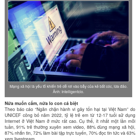
Mạng xã hội là yếu tố khiến trẻ dễ rơi vào bẫy của kẻ bắt cóc, lừa đảo.
Ảnh: Intelligentcio.
Nửa muốn cấm, nửa lo con cá biệt
Theo báo cáo “Ngăn chặn hành vi gây tổn hại tại Việt Nam” do
UNICEF công bố năm 2022, tỷ lệ trẻ em từ 12-17 tuổi sử dụng
Internet ở Việt Nam ở mức rất cao. Cụ thể, ít nhất một lần mỗi
tuần, 91% trẻ thường xuyên xem video, 88% dùng mạng xã hội,
87% nhắn tin, 72% làm bài tập trực tuyến, 70% đọc tin tức và 63%
xem livestream.