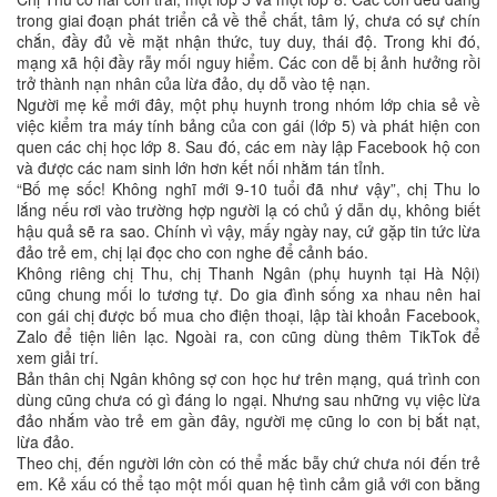
trong giai đoạn phát triển cả về thể chất, tâm lý, chưa có sự chín
chắn, đầy đủ về mặt nhận thức, tuy duy, thái độ. Trong khi đó,
mạng xã hội đầy rẫy mối nguy hiểm. Các con dễ bị ảnh hưởng rồi
trở thành nạn nhân của lừa đảo, dụ dỗ vào tệ nạn.
Người mẹ kể mới đây, một phụ huynh trong nhóm lớp chia sẻ về
việc kiểm tra máy tính bảng của con gái (lớp 5) và phát hiện con
quen các chị học lớp 8. Sau đó, các em này lập Facebook hộ con
và được các nam sinh lớn hơn kết nối nhằm tán tỉnh.
“Bố mẹ sốc! Không nghĩ mới 9-10 tuổi đã như vậy”, chị Thu lo
lắng nếu rơi vào trường hợp người lạ có chủ ý dẫn dụ, không biết
hậu quả sẽ ra sao. Chính vì vậy, mấy ngày nay, cứ gặp tin tức lừa
đảo trẻ em, chị lại đọc cho con nghe để cảnh báo.
Không riêng chị Thu, chị Thanh Ngân (phụ huynh tại Hà Nội)
cũng chung mối lo tương tự. Do gia đình sống xa nhau nên hai
con gái chị được bố mua cho điện thoại, lập tài khoản Facebook,
Zalo để tiện liên lạc. Ngoài ra, con cũng dùng thêm TikTok để
xem giải trí.
Bản thân chị Ngân không sợ con học hư trên mạng, quá trình con
dùng cũng chưa có gì đáng lo ngại. Nhưng sau những vụ việc lừa
đảo nhắm vào trẻ em gần đây, người mẹ cũng lo con bị bắt nạt,
lừa đảo.
Theo chị, đến người lớn còn có thể mắc bẫy chứ chưa nói đến trẻ
em. Kẻ xấu có thể tạo một mối quan hệ tình cảm giả với con bằng