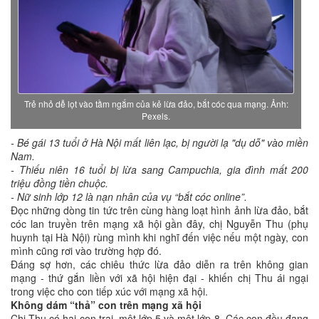
Trẻ nhỏ dễ lọt vào tầm ngắm của kẻ lừa đảo, bắt cóc qua mạng. Ảnh:
Pexels.
- Bé gái 13 tuổi ở Hà Nội mất liên lạc, bị người lạ "dụ dỗ" vào miền
Nam.
- Thiếu niên 16 tuổi bị lừa sang Campuchia, gia đình mất 200
triệu đồng tiền chuộc.
- Nữ sinh lớp 12 là nạn nhân của vụ “bắt cóc online”.
Đọc những dòng tin tức trên cùng hàng loạt hình ảnh lừa đảo, bắt
cóc lan truyền trên mạng xã hội gần đây, chị Nguyễn Thu (phụ
huynh tại Hà Nội) rùng mình khi nghĩ đến việc nếu một ngày, con
mình cũng rơi vào trường hợp đó.
Đáng sợ hơn, các chiêu thức lừa đảo diễn ra trên không gian
mạng - thứ gắn liền với xã hội hiện đại - khiến chị Thu ái ngại
trong việc cho con tiếp xúc với mạng xã hội.
Không dám “thả” con trên mạng xã hội
Chị Thu có hai con trai, một lớp 5 và một lớp 8. Các con đều đang