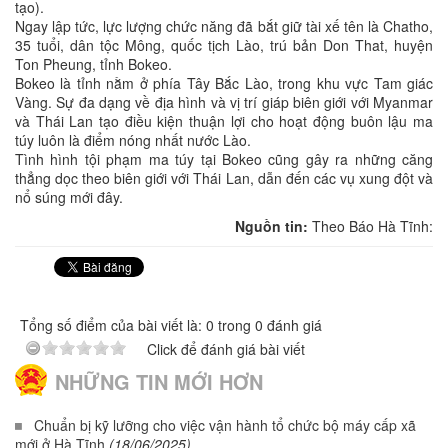
tạo).
Ngay lập tức, lực lượng chức năng đã bắt giữ tài xế tên là Chatho,
35 tuổi, dân tộc Mông, quốc tịch Lào, trú bản Don That, huyện
Ton Pheung, tỉnh Bokeo.
Bokeo là tỉnh nằm ở phía Tây Bắc Lào, trong khu vực Tam giác
Vàng. Sự đa dạng về địa hình và vị trí giáp biên giới với Myanmar
và Thái Lan tạo điều kiện thuận lợi cho hoạt động buôn lậu ma
túy luôn là điểm nóng nhất nước Lào.
Tình hình tội phạm ma túy tại Bokeo cũng gây ra những căng
thẳng dọc theo biên giới với Thái Lan, dẫn đến các vụ xung đột và
nổ súng mới đây.
Nguồn tin:
Theo Báo Hà Tĩnh:
Tổng số điểm của bài viết là: 0 trong 0 đánh giá
Click để đánh giá bài viết
NHỮNG TIN MỚI HƠN
Chuẩn bị kỹ lưỡng cho việc vận hành tổ chức bộ máy cấp xã
mới ở Hà Tĩnh
(18/06/2025)