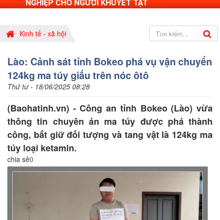
NGHIỆP CHO NGƯỜI KHUYẾT TẬT
Kinh tế - xã hội
Lào: Cảnh sát tỉnh Bokeo phá vụ vận chuyển
124kg ma túy giấu trên nóc ôtô
Thứ tư - 18/06/2025 08:28
(Baohatinh.vn) - Công an tỉnh Bokeo (Lào) vừa
thông tin chuyên án ma túy được phá thành
công, bắt giữ đối tượng và tang vật là 124kg ma
túy loại ketamin.
chia sẻ
0