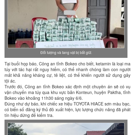
Đối tượng và tang vật bị bắt giữ.
Tại buổi họp báo, Công an tỉnh Bokeo cho biết, ketamin là loại ma
túy với tác hại rất nguy hiểm, có thể nhanh chóng làm con người
mất khả năng kháng cự, tê liệt, có thể khiến người sử dụng gây
tội ác.
Trước đó, Công an tỉnh Bokeo xác định một chuyên án sẽ có vụ
vận chuyển ma túy qua khu vực bản Konteun, huyện Paktha, tỉnh
Bokeo vào khoảng 11h30 sáng ngày 6/6.
Đúng như dự báo, khi chiếc xe hiệu TOYOTA HIACE sơn màu bạc,
có biển số đăng ký thủ đô xuất hiện, lực lượng chức năng đã phát
tín hiệu dừng để kiểm tra.