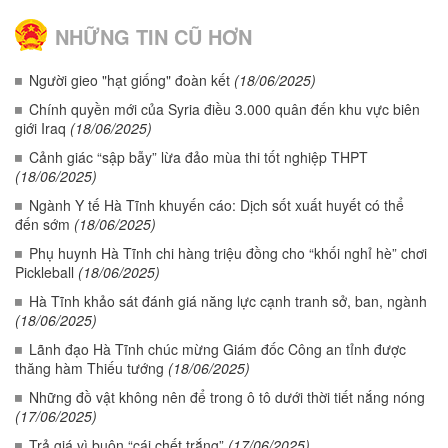
NHỮNG TIN CŨ HƠN
Người gieo "hạt giống" đoàn kết
(18/06/2025)
Chính quyền mới của Syria điều 3.000 quân đến khu vực biên
giới Iraq
(18/06/2025)
Cảnh giác “sập bẫy” lừa đảo mùa thi tốt nghiệp THPT
(18/06/2025)
Ngành Y tế Hà Tĩnh khuyến cáo: Dịch sốt xuất huyết có thể
đến sớm
(18/06/2025)
Phụ huynh Hà Tĩnh chi hàng triệu đồng cho “khối nghỉ hè” chơi
Pickleball
(18/06/2025)
Hà Tĩnh khảo sát đánh giá năng lực cạnh tranh sở, ban, ngành
(18/06/2025)
Lãnh đạo Hà Tĩnh chúc mừng Giám đốc Công an tỉnh được
thăng hàm Thiếu tướng
(18/06/2025)
Những đồ vật không nên để trong ô tô dưới thời tiết nắng nóng
(17/06/2025)
Trả giá vì buôn “cái chết trắng”
(17/06/2025)