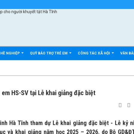
GHỀ NGHIỆP
QUỸ BẢO TRỢ TRẺ EM
CÔNG TÁC XÃ HỘI
VĂN B
 em HS-SV tại Lễ khai giảng đặc biệt
inh Hà Tĩnh tham dự Lễ khai giảng đặc biệt - Lễ kỷ 
ục và khai giảng năm học 2025 – 2026, do Bộ GD&ĐT