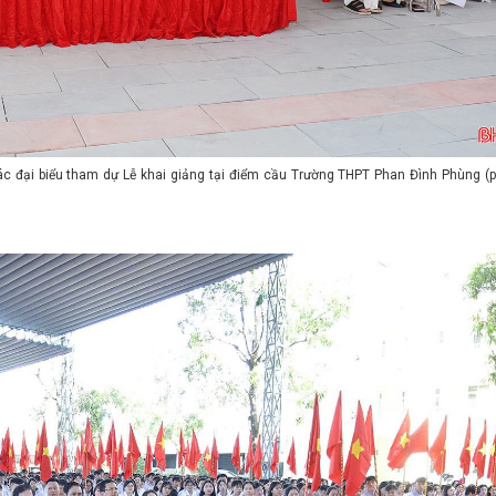
ác đại biểu tham dự Lễ khai giảng tại điểm cầu Trường THPT Phan Đình Phùng (