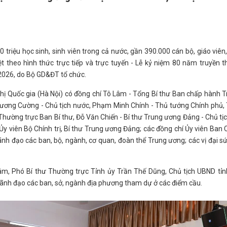
30 triệu học sinh, sinh viên trong cả nước, gần 390.000 cán bộ, giáo viên
t theo hình thức trực tiếp và trực tuyến - Lễ kỷ niệm 80 năm truyền 
2026, do Bộ GD&ĐT tổ chức.
hị Quốc gia (Hà Nội) có đồng chí Tô Lâm - Tổng Bí thư Ban chấp hành 
 Lương Cường - Chủ tịch nước, Phạm Minh Chính - Thủ tướng Chính phủ,
Thường trực Ban Bí thư, Đỗ Văn Chiến - Bí thư Trung ương Đảng - Chủ tị
 viên Bộ Chính trị, Bí thư Trung ương Đảng; các đồng chí Ủy viên Ban
nh đạo các ban, bộ, ngành, cơ quan, đoàn thể Trung ương; các vị đại sứ
Lâm, Phó Bí thư Thường trực Tỉnh ủy Trần Thế Dũng, Chủ tịch UBND tỉ
 lãnh đạo các ban, sở, ngành địa phương tham dự ở các điểm cầu.