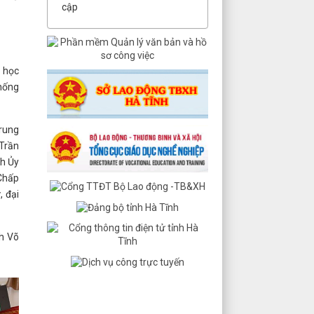
cập
, học
thống
Trung
 Trần
ch Ủy
 Chấp
, đại
nh Võ