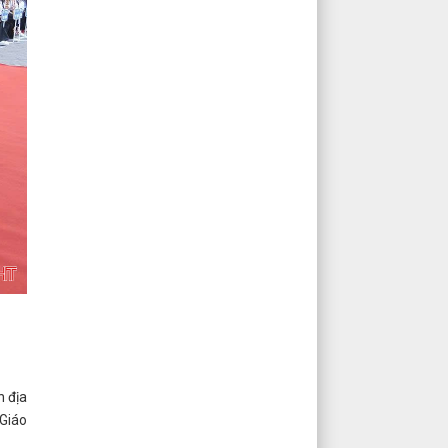
n địa
Giáo