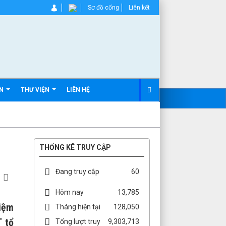
Sơ đồ cổng
Liên kết
ẢN
THƯ VIỆN
LIÊN HỆ
THỐNG KÊ TRUY CẬP
Đang truy cập
60
Hôm nay
13,785
niệm
Tháng hiện tại
128,050
 tổ
Tổng lượt truy
9,303,713