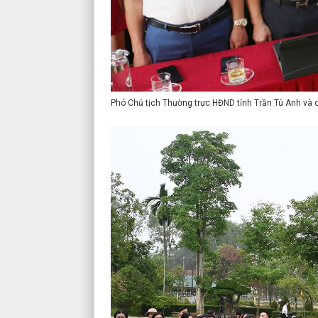
Phó Chủ tịch Thường trực HĐND tỉnh Trần Tú Anh và cá