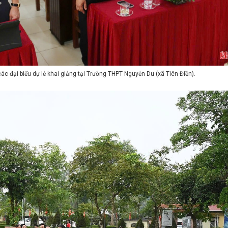
c đại biểu dự lễ khai giảng tại Trường THPT Nguyễn Du (xã Tiên Điền).