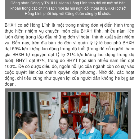
Công nhân Công ty TNHH Haivina Hồng Lĩnh trao đổi về một số băn
khoăn trong các chính sách mới tại hội nghị đối thoại do BHXH cơ sở
Hồng Lĩnh phối hợp với Công đoàn công ty tổ chức.
BHXH cơ sở Hồng Lĩnh là một trong những đơn vị điển hình trong
thực hiện nhiệm vụ chuyên môn của BHXH tỉnh, nhiều năm liền
luôn đứng trong tốp đầu những đơn vị hoàn thành xuất sắc nhiệm
vụ. Đến nay, trên địa bàn do đơn vị quản lý tỷ lệ bao phủ BHXH
đạt 59% lực lượng lao động trong độ tuổi (trong đó số người tham
gia BHXH tự nguyện đạt tỷ lệ 21% lực lượng lao động trong độ
tuổi), BHYT đạt 97%, trong đó BHYT học sinh nhiều năm liền đạt
100%. Để có được điều đó, ngoài nỗ lực của ngành còn có sự vào
cuộc quyết liệt của chính quyền địa phương. Nhờ đó, các hoạt
động, chỉ tiêu cũng như quyền lợi của người dân không hề bị gián
đoạn.