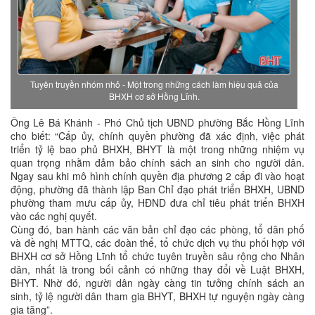
Tuyên truyền nhóm nhỏ - Một trong những cách làm hiệu quả của
BHXH cơ sở Hồng Lĩnh.
Ông Lê Bá Khánh - Phó Chủ tịch UBND phường Bắc Hồng Lĩnh
cho biết: “Cấp ủy, chính quyền phường đã xác định, việc phát
triển tỷ lệ bao phủ BHXH, BHYT là một trong những nhiệm vụ
quan trọng nhằm đảm bảo chính sách an sinh cho người dân.
Ngay sau khi mô hình chính quyền địa phương 2 cấp đi vào hoạt
động, phường đã thành lập Ban Chỉ đạo phát triển BHXH, UBND
phường tham mưu cấp ủy, HĐND đưa chỉ tiêu phát triển BHXH
vào các nghị quyết.
Cùng đó, ban hành các văn bản chỉ đạo các phòng, tổ dân phố
và đề nghị MTTQ, các đoàn thể, tổ chức dịch vụ thu phối hợp với
BHXH cơ sở Hồng Lĩnh tổ chức tuyên truyền sâu rộng cho Nhân
dân, nhất là trong bối cảnh có những thay đổi về Luật BHXH,
BHYT. Nhờ đó, người dân ngày càng tin tưởng chính sách an
sinh, tỷ lệ người dân tham gia BHYT, BHXH tự nguyện ngày càng
gia tăng”.