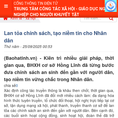
CỔNG THÔNG TIN ĐIỆN TỬ
TRUNG TÂM CÔNG TÁC XÃ HỘI - GIÁO DỤC NGHỀ
NGHIỆP CHO NGƯỜI KHUYẾT TẬT
Kinh tế - xã hội
Lan tỏa chính sách, tạo niềm tin cho Nhân
dân
Thứ năm - 25/09/2025 00:53
(Baohatinh.vn) - Kiên trì nhiều giải pháp, thời
gian qua, BHXH cơ sở Hồng Lĩnh đã từng bước
đưa chính sách an sinh đến gần với người dân,
tạo niềm tin vững chắc trong Nhân dân.
chia sẻ
0
Xác định công tác truyền thông là khâu then chốt, thời gian qua,
BHXH cơ sở Hồng Lĩnh đã đổi mới nhiều cách làm: đa dạng hóa
hình thức tuyên truyền, tổ chức đối thoại, hội nghị trực tiếp tại cơ
sở, tận dụng mạng xã hội, phát thanh, truyền thanh cơ sở để lan
tỏa các chính sách an sinh đến gần với người dân. Bên cạnh đó,
các buổi sinh hoạt cộng đồng, sinh hoạt hội, đoàn thể đã trở