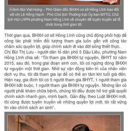
Anh Bùi Việt Hưng – Phó Giám đốc BHXH cơ sở Hồng Lĩnh trao đổi
với chị Lê Hồng Hạnh - Phó Chủ tịch Thường trực Ủy ban MTTQ, Chủ
tịch Hội LHPN phường Nam Hồng Lĩnh về chuyên đề tuyên truyền sẽ tổ
chức trong thời gian tới.
Thời gian qua, BHXH cơ sở Hồng Lĩnh cũng chủ động phối hợp để
công tác phát triển đối tượng tham gia luôn gắn với công tác
chăm sóc quyền lợi, giúp chính sách đi vào đời sống thiết thực.
Chị Bùi Thị Lưu - người dân tổ dân phố 5 Đậu Liêu, phường Nam
Hồng Lĩnh chia sẻ: “Tôi tham gia BHXH tự nguyện, BHYT từ năm
2015, sau đó, trong giai đoạn sinh con, tôi có ngừng đóng BHXH
tự nguyện một thời gian. Nhờ sự vận động kiên trì của nhân viên
dịch vụ thu, tôi đã tham gia lại để có thể an tâm khi tuổi già đến.
Hiện nay, gia đình tôi có 5 người tham gia BHYT, 1 người tham gia
BHXH bắt buộc, 1 người tham gia BHXH tự nguyện. Những lần có
người phải khám chữa bệnh, chúng tôi đều được hỗ trợ giải quyết
chính sách nhanh gọn, minh bạch. Gần đây, theo Luật BHXH mới,
tôi cũng được tuyên truyền về những quyền lợi mới, tôi rất vững
tin vào chính sách an sinh”.