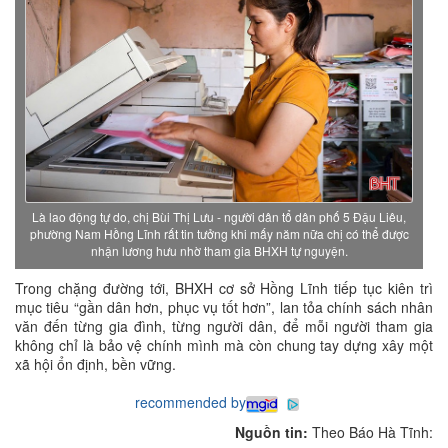
Là lao động tự do, chị Bùi Thị Lưu - người dân tổ dân phố 5 Đậu Liêu,
phường Nam Hồng Lĩnh rất tin tưởng khi mấy năm nữa chị có thể được
nhận lương hưu nhờ tham gia BHXH tự nguyện.
Trong chặng đường tới, BHXH cơ sở Hồng Lĩnh tiếp tục kiên trì
mục tiêu “gần dân hơn, phục vụ tốt hơn”, lan tỏa chính sách nhân
văn đến từng gia đình, từng người dân, để mỗi người tham gia
không chỉ là bảo vệ chính mình mà còn chung tay dựng xây một
xã hội ổn định, bền vững.
recommended by
Nguồn tin:
Theo Báo Hà Tĩnh: