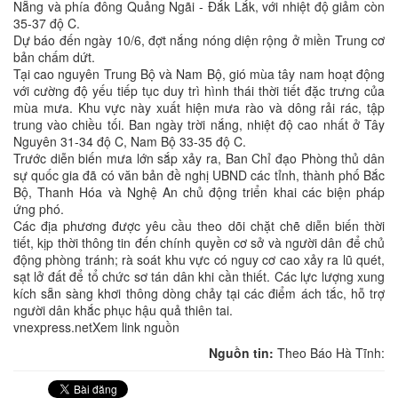
Nẵng và phía đông Quảng Ngãi - Đắk Lắk, với nhiệt độ giảm còn
35-37 độ C.
Dự báo đến ngày 10/6, đợt nắng nóng diện rộng ở miền Trung cơ
bản chấm dứt.
Tại cao nguyên Trung Bộ và Nam Bộ, gió mùa tây nam hoạt động
với cường độ yếu tiếp tục duy trì hình thái thời tiết đặc trưng của
mùa mưa. Khu vực này xuất hiện mưa rào và dông rải rác, tập
trung vào chiều tối. Ban ngày trời nắng, nhiệt độ cao nhất ở Tây
Nguyên 31-34 độ C, Nam Bộ 33-35 độ C.
Trước diễn biến mưa lớn sắp xảy ra, Ban Chỉ đạo Phòng thủ dân
sự quốc gia đã có văn bản đề nghị UBND các tỉnh, thành phố Bắc
Bộ, Thanh Hóa và Nghệ An chủ động triển khai các biện pháp
ứng phó.
Các địa phương được yêu cầu theo dõi chặt chẽ diễn biến thời
tiết, kịp thời thông tin đến chính quyền cơ sở và người dân để chủ
động phòng tránh; rà soát khu vực có nguy cơ cao xảy ra lũ quét,
sạt lở đất để tổ chức sơ tán dân khi cần thiết. Các lực lượng xung
kích sẵn sàng khơi thông dòng chảy tại các điểm ách tắc, hỗ trợ
người dân khắc phục hậu quả thiên tai.
vnexpress.netXem link nguồn
Nguồn tin:
Theo Báo Hà Tĩnh: