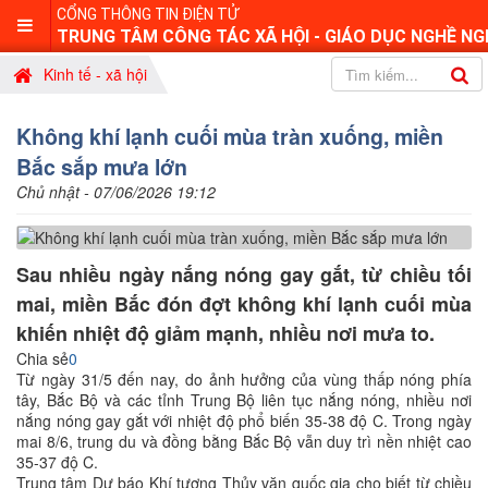
CỔNG THÔNG TIN ĐIỆN TỬ
TRUNG TÂM CÔNG TÁC XÃ HỘI - GIÁO DỤC NGHỀ NG
Kinh tế - xã hội
Không khí lạnh cuối mùa tràn xuống, miền
Bắc sắp mưa lớn
Chủ nhật - 07/06/2026 19:12
Sau nhiều ngày nắng nóng gay gắt, từ chiều tối
mai, miền Bắc đón đợt không khí lạnh cuối mùa
khiến nhiệt độ giảm mạnh, nhiều nơi mưa to.
Chia sẻ
0
Từ ngày 31/5 đến nay, do ảnh hưởng của vùng thấp nóng phía
tây, Bắc Bộ và các tỉnh Trung Bộ liên tục nắng nóng, nhiều nơi
nắng nóng gay gắt với nhiệt độ phổ biến 35-38 độ C. Trong ngày
mai 8/6, trung du và đồng bằng Bắc Bộ vẫn duy trì nền nhiệt cao
35-37 độ C.
Trung tâm Dự báo Khí tượng Thủy văn quốc gia cho biết từ chiều