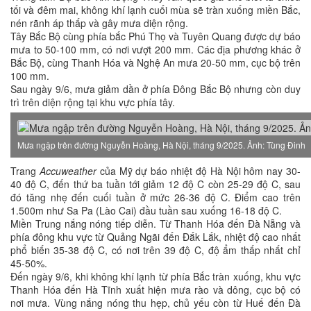
tối và đêm mai, không khí lạnh cuối mùa sẽ tràn xuống miền Bắc,
nén rãnh áp thấp và gây mưa diện rộng.
Tây Bắc Bộ cùng phía bắc Phú Thọ và Tuyên Quang được dự báo
mưa to 50-100 mm, có nơi vượt 200 mm. Các địa phương khác ở
Bắc Bộ, cùng Thanh Hóa và Nghệ An mưa 20-50 mm, cục bộ trên
100 mm.
Sau ngày 9/6, mưa giảm dần ở phía Đông Bắc Bộ nhưng còn duy
trì trên diện rộng tại khu vực phía tây.
Mưa ngập trên đường Nguyễn Hoàng, Hà Nội, tháng 9/2025. Ảnh: Tùng Đinh
Trang
Accuweather
của Mỹ dự báo nhiệt độ Hà Nội hôm nay 30-
40 độ C, đến thứ ba tuần tới giảm 12 độ C còn 25-29 độ C, sau
đó tăng nhẹ đến cuối tuần ở mức 26-36 độ C. Điểm cao trên
1.500m như Sa Pa (Lào Cai) đầu tuần sau xuống 16-18 độ C.
Miền Trung nắng nóng tiếp diễn. Từ Thanh Hóa đến Đà Nẵng và
phía đông khu vực từ Quảng Ngãi đến Đắk Lắk, nhiệt độ cao nhất
phổ biến 35-38 độ C, có nơi trên 39 độ C, độ ẩm thấp nhất chỉ
45-50%.
Đến ngày 9/6, khi không khí lạnh từ phía Bắc tràn xuống, khu vực
Thanh Hóa đến Hà Tĩnh xuất hiện mưa rào và dông, cục bộ có
nơi mưa. Vùng nắng nóng thu hẹp, chủ yếu còn từ Huế đến Đà