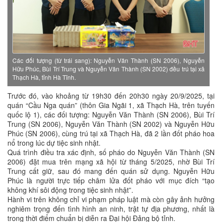
Các đối tượng (từ trái sang): Nguyễn Văn Thành (SN 2006), Nguyễn
Hữu Phúc, Bùi Trí Trung và Nguyễn Văn Thành (SN 2002) đều trú tại xã
Thạch Hà, tỉnh Hà Tĩnh.
Trước đó, vào khoảng từ 19h30 đến 20h30 ngày 20/9/2025, tại
quán “Cầu Nga quán” (thôn Gia Ngãi 1, xã Thạch Hà, trên tuyến
quốc lộ 1), các đối tượng: Nguyễn Văn Thành (SN 2006), Bùi Trí
Trung (SN 2006), Nguyễn Văn Thành (SN 2002) và Nguyễn Hữu
Phúc (SN 2006), cùng trú tại xã Thạch Hà, đã 2 lần đốt pháo hoa
nổ trong lúc dự tiệc sinh nhật.
Quá trình điều tra xác định, số pháo do Nguyễn Văn Thành (SN
2006) đặt mua trên mạng xã hội từ tháng 5/2025, nhờ Bùi Trí
Trung cất giữ, sau đó mang đến quán sử dụng. Nguyễn Hữu
Phúc là người trực tiếp châm lửa đốt pháo với mục đích “tạo
không khí sôi động trong tiệc sinh nhật”.
Hành vi trên không chỉ vi phạm pháp luật mà còn gây ảnh hưởng
nghiêm trọng đến tình hình an ninh, trật tự địa phương, nhất là
trong thời điểm chuẩn bị diễn ra Đại hội Đảng bộ tỉnh.