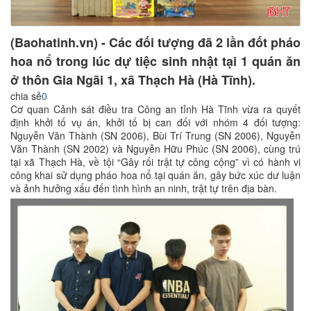
(Baohatinh.vn) - Các đối tượng đã 2 lần đốt pháo
hoa nổ trong lúc dự tiệc sinh nhật tại 1 quán ăn
ở thôn Gia Ngãi 1, xã Thạch Hà (Hà Tĩnh).
chia sẻ
0
Cơ quan Cảnh sát điều tra Công an tỉnh Hà Tĩnh vừa ra quyết
định khởi tố vụ án, khởi tố bị can đối với nhóm 4 đối tượng:
Nguyễn Văn Thành (SN 2006), Bùi Trí Trung (SN 2006), Nguyễn
Văn Thành (SN 2002) và Nguyễn Hữu Phúc (SN 2006), cùng trú
tại xã Thạch Hà, về tội “Gây rối trật tự công cộng” vì có hành vi
công khai sử dụng pháo hoa nổ tại quán ăn, gây bức xúc dư luận
và ảnh hưởng xấu đến tình hình an ninh, trật tự trên địa bàn.