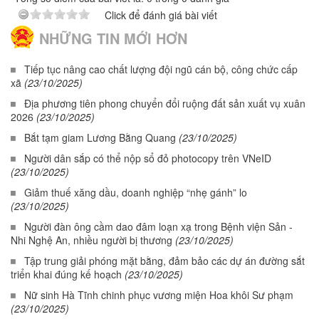
Click để đánh giá bài viết
NHỮNG TIN MỚI HƠN
Tiếp tục nâng cao chất lượng đội ngũ cán bộ, công chức cấp
xã
(23/10/2025)
Địa phương tiên phong chuyển đổi ruộng đất sản xuất vụ xuân
2026
(23/10/2025)
Bắt tạm giam Lương Bằng Quang
(23/10/2025)
Người dân sắp có thể nộp sổ đỏ photocopy trên VNeID
(23/10/2025)
Giảm thuế xăng dầu, doanh nghiệp “nhẹ gánh” lo
(23/10/2025)
Người đàn ông cầm dao đâm loạn xạ trong Bệnh viện Sản -
Nhi Nghệ An, nhiều người bị thương
(23/10/2025)
Tập trung giải phóng mặt bằng, đảm bảo các dự án đường sắt
triển khai đúng kế hoạch
(23/10/2025)
Nữ sinh Hà Tĩnh chinh phục vương miện Hoa khôi Sư phạm
(23/10/2025)