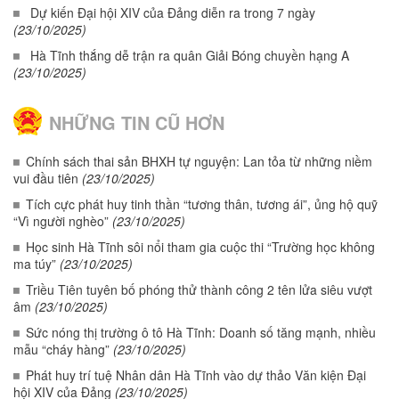
Dự kiến Đại hội XIV của Đảng diễn ra trong 7 ngày
(23/10/2025)
Hà Tĩnh thắng dễ trận ra quân Giải Bóng chuyền hạng A
(23/10/2025)
NHỮNG TIN CŨ HƠN
Chính sách thai sản BHXH tự nguyện: Lan tỏa từ những niềm
vui đầu tiên
(23/10/2025)
Tích cực phát huy tinh thần “tương thân, tương ái”, ủng hộ quỹ
“Vì người nghèo”
(23/10/2025)
Học sinh Hà Tĩnh sôi nổi tham gia cuộc thi “Trường học không
ma túy”
(23/10/2025)
Triều Tiên tuyên bố phóng thử thành công 2 tên lửa siêu vượt
âm
(23/10/2025)
Sức nóng thị trường ô tô Hà Tĩnh: Doanh số tăng mạnh, nhiều
mẫu “cháy hàng”
(23/10/2025)
Phát huy trí tuệ Nhân dân Hà Tĩnh vào dự thảo Văn kiện Đại
hội XIV của Đảng
(23/10/2025)