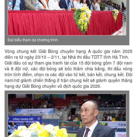
Đại biểu tham dự chương trình.
Vòng chung kết Giải Bóng chuyền hạng A quốc gia năm 2025
diễn ra từ ngày 23/10 – 2/11, tại Nhà thi đấu TDTT tỉnh Hà Tĩnh.
Giải đấu có sự tham gia tranh tài của 15 đội bóng gồm 7 đội nam
và 8 đội nữ, các đội bóng sẽ bốc thăm chia bảng, thi đấu vòng
tròn tính điểm, chọn ra các đội vào tứ kết, bán kết, chung kết. Đội
nam/nữ giành chiến thắng ở trận chung kết sẽ giành quyền thăng
hạng dự Giải Bóng chuyền vô địch quốc gia 2026.