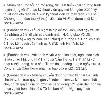
Nhằm đáp ứng tốc độ mở rộng, VinFast triển khai chương trình
tuyển dụng và đào tạo kỹ thuật viên quy mô lớn, gồm 2.000 kỹ
thuật viên ôtô điện và 1.200 kỹ thuật viên xe máy điện. chia sẻ 0
Chương trình đào tạo kỹ thuật viên của VinFast được thiết kế b
(22/10/2025)
(Baohatinh.vn) - Lễ kỷ niệm là dịp để tôn vinh, khơi dậy và lan
tỏa những giá trị di sản của danh nhân Hoàng giáp Vũ Diệm
(1705 -2025) – người con ưu tú của quê hương Hà Tĩnh. chia sẻ
0 Theo kế hoạch của Tỉnh ủy, UBND tỉnh Hà Tĩnh, Lễ
(22/10/2025)
(Baohatinh.vn) - Với hành vi vứt 3 con lợn chết, nghi mắc dịch
tả lợn châu Phi, ông H.V.T. (trú xã Cẩm Hưng, Hà Tĩnh) bị xử
phạt 5 triệu đồng. chia sẻ 0 Trước đó, khoảng 16 giờ ngày 20/10,
Công an xã Cẩm Hưng nhận tin báo của n
(22/10/2025)
(Baohatinh.vn) - Những chuyển động từ thực tiễn tại Hà Tĩnh
cho thấy, khi trao quyền gắn với trách nhiệm và kiểm soát chặt
chẽ, chính quyền địa phương sẽ năng động hơn, gần dân hơn và
phục vụ tốt hơn. chia sẻ 0 Từ khi ban hành, Nghị quyết số
(22/10/2025)