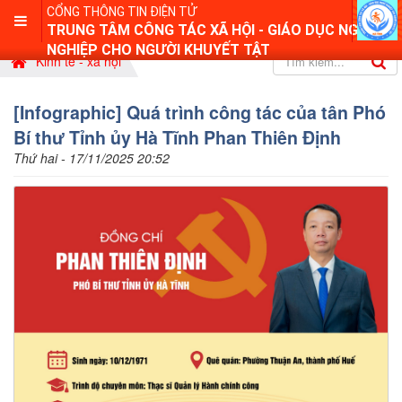
CỔNG THÔNG TIN ĐIỆN TỬ
TRUNG TÂM CÔNG TÁC XÃ HỘI - GIÁO DỤC NGHỀ
NGHIỆP CHO NGƯỜI KHUYẾT TẬT
Kinh tế - xã hội
[Infographic] Quá trình công tác của tân Phó
Bí thư Tỉnh ủy Hà Tĩnh Phan Thiên Định
Thứ hai - 17/11/2025 20:52