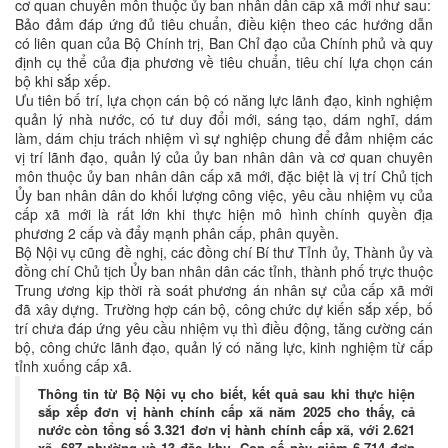
cơ quan chuyên môn thuộc ủy ban nhân dân cấp xã mới như sau:
Bảo đảm đáp ứng đủ tiêu chuẩn, điều kiện theo các hướng dẫn
có liên quan của Bộ Chính trị, Ban Chỉ đạo của Chính phủ và quy
định cụ thể của địa phương về tiêu chuẩn, tiêu chí lựa chọn cán
bộ khi sắp xếp.
Ưu tiên bố trí, lựa chọn cán bộ có năng lực lãnh đạo, kinh nghiệm
quản lý nhà nước, có tư duy đổi mới, sáng tạo, dám nghĩ, dám
làm, dám chịu trách nhiệm vì sự nghiệp chung để đảm nhiệm các
vị trí lãnh đạo, quản lý của ủy ban nhân dân và cơ quan chuyên
môn thuộc ủy ban nhân dân cấp xã mới, đặc biệt là vị trí Chủ tịch
Ủy ban nhân dân do khối lượng công việc, yêu cầu nhiệm vụ của
cấp xã mới là rất lớn khi thực hiện mô hình chính quyền địa
phương 2 cấp và đẩy mạnh phân cấp, phân quyền.
Bộ Nội vụ cũng đề nghị, các đồng chí Bí thư Tỉnh ủy, Thành ủy và
đồng chí Chủ tịch Ủy ban nhân dân các tỉnh, thành phố trực thuộc
Trung ương kịp thời rà soát phương án nhân sự của cấp xã mới
đã xây dựng. Trường hợp cán bộ, công chức dự kiến sắp xếp, bố
trí chưa đáp ứng yêu cầu nhiệm vụ thì điều động, tăng cường cán
bộ, công chức lãnh đạo, quản lý có năng lực, kinh nghiệm từ cấp
tỉnh xuống cấp xã.
Thông tin từ Bộ Nội vụ cho biết, kết quả sau khi thực hiện
sắp xếp đơn vị hành chính cấp xã năm 2025 cho thấy, cả
nước còn tổng số 3.321 đơn vị hành chính cấp xã, với 2.621
xã, 687 phường và 13 đặc khu. Con số này giảm 6.714 đơn