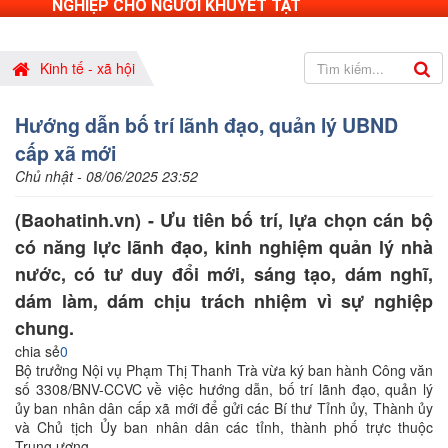
NGHIỆP CHO NGƯỜI KHUYẾT TẬT
Kinh tế - xã hội
Hướng dẫn bố trí lãnh đạo, quản lý UBND
cấp xã mới
Chủ nhật - 08/06/2025 23:52
(Baohatinh.vn) - Ưu tiên bố trí, lựa chọn cán bộ
có năng lực lãnh đạo, kinh nghiệm quản lý nhà
nước, có tư duy đổi mới, sáng tạo, dám nghĩ,
dám làm, dám chịu trách nhiệm vì sự nghiệp
chung.
chia sẻ
0
Bộ trưởng Nội vụ Phạm Thị Thanh Trà vừa ký ban hành Công văn
số 3308/BNV-CCVC về việc hướng dẫn, bố trí lãnh đạo, quản lý
ủy ban nhân dân cấp xã mới để gửi các Bí thư Tỉnh ủy, Thành ủy
và Chủ tịch Ủy ban nhân dân các tỉnh, thành phố trực thuộc
Trung ương.