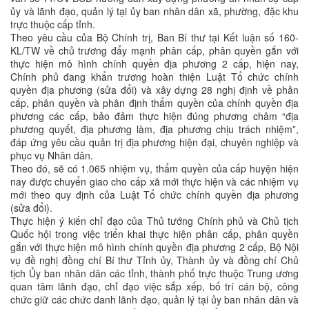
ủy và lãnh đạo, quản lý tại ủy ban nhân dân xã, phường, đặc khu
trực thuộc cấp tỉnh.
Theo yêu cầu của Bộ Chính trị, Ban Bí thư tại Kết luận số 160-
KL/TW về chủ trương đẩy mạnh phân cấp, phân quyền gắn với
thực hiện mô hình chính quyền địa phương 2 cấp, hiện nay,
Chính phủ đang khẩn trương hoàn thiện Luật Tổ chức chính
quyền địa phương (sửa đổi) và xây dựng 28 nghị định về phân
cấp, phân quyền và phân định thẩm quyền của chính quyền địa
phương các cấp, bảo đảm thực hiện đúng phương châm “địa
phương quyết, địa phương làm, địa phương chịu trách nhiệm”,
đáp ứng yêu cầu quản trị địa phương hiện đại, chuyên nghiệp và
phục vụ Nhân dân.
Theo đó, sẽ có 1.065 nhiệm vụ, thẩm quyền của cấp huyện hiện
nay được chuyển giao cho cấp xã mới thực hiện và các nhiệm vụ
mới theo quy định của Luật Tổ chức chính quyền địa phương
(sửa đổi).
Thực hiện ý kiến chỉ đạo của Thủ tướng Chính phủ và Chủ tịch
Quốc hội trong việc triển khai thực hiện phân cấp, phân quyền
gắn với thực hiện mô hình chính quyền địa phương 2 cấp, Bộ Nội
vụ đề nghị đồng chí Bí thư Tỉnh ủy, Thành ủy và đồng chí Chủ
tịch Ủy ban nhân dân các tỉnh, thành phố trực thuộc Trung ương
quan tâm lãnh đạo, chỉ đạo việc sắp xếp, bố trí cán bộ, công
chức giữ các chức danh lãnh đạo, quản lý tại ủy ban nhân dân và