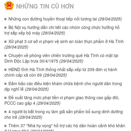
NHỮNG TIN CŨ HƠN
Những con đường huyền thoại tiếp nối tương lai
(29/04/2025)
Bộ Nội vụ hướng dẫn chi tiết các nhóm công chức hưởng hỗ
trợ sắp xếp bộ máy
(29/04/2025)
Xử phạt 3 cơ sở vi phạm vệ sinh an toàn thực phẩm ở Hà Tĩnh
(29/04/2025)
Chuyện về phóng viên chiến trường quê Hà Tĩnh có mặt tại
Dinh Độc Lập trưa 30/4/1975
(29/04/2025)
HĐND tỉnh Hà Tĩnh thống nhất sắp xếp từ 209 đơn vị hành
chính cấp xã còn 69
(29/04/2025)
Đảm bảo các điều kiện khám chữa bệnh cho người dân trong
dịp nghỉ lễ
(29/04/2025)
Đề xuất tăng mức phạt tiền vi phạm giao thông cao gấp đôi,
PCCC cao gấp 4
(29/04/2025)
4 người bị bắt trong vụ làm giả sản phẩm bổ sung dinh dưỡng
cho trẻ
(29/04/2025)
Thêm 37 "Nhà hy vọng" hỗ trợ các hộ dân hoàn cảnh khó khăn
ở Hương Khê
(29/04/2025)