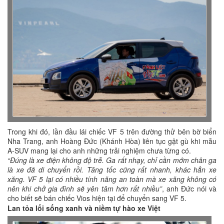
Trong khi đó, lần đầu lái chiếc VF 5 trên đường thử bên bờ biển
Nha Trang, anh Hoàng Đức (Khánh Hòa) liên tục gật gù khi mẫu
A-SUV mang lại cho anh những trải nghiệm chưa từng có.
“Đúng là xe điện không độ trễ. Ga rất nhạy, chỉ cần mớm chân ga
là xe đã di chuyển rồi. Tăng tốc cũng rất nhanh, khác hẳn xe
xăng. VF 5 lại có nhiều tính năng an toàn mà xe xăng không có
nên khi chở gia đình sẽ yên tâm hơn rất nhiều”
, anh Đức nói và
cho biết sẽ bán chiếc Vios hiện tại để chuyển sang VF 5.
Lan tỏa lối sống xanh và niềm tự hào xe Việt