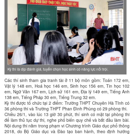
Kỳ thi là dịp đánh giá, tuyển chọn học sinh có năng lực nổi trội.
Các thí sinh tham gia tranh tài ở 11 bộ môn gồm: Toán 172 em,
Vật lý 148 em, Hoá học 146 em, Sinh học 156 em, Tin học 102
em, Ngữ Văn 167 em, Lịch sử 161 em, Địa lý 149 em, Tiếng Anh
138 em, Tiếng Pháp 30 em, Tiếng Trung 32 em.
Kỳ thi được tổ chức tại 2 điểm: Trường THPT Chuyên Hà Tĩnh có
36 phòng thi và Trường THPT Phan Đình Phùng có 29 phòng thi.
Chiều 26/1, vào lúc 13 giờ 30 phút, thí sinh có mặt tại phòng thi
để làm thủ tục dự thi, nghe phổ biến quy chế và bắt đầu làm bài.
Nội dung thi nằm trong phạm vi Chương trình Giáo dục phổ thông
2018, do Bộ Giáo dục và Đào tạo ban hành, theo định hướng