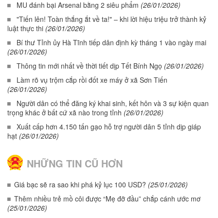
MU đánh bại Arsenal bằng 2 siêu phẩm
(26/01/2026)
"Tiến lên! Toàn thắng ắt về ta!" – khi lời hiệu triệu trở thành kỷ
luật thực thi
(26/01/2026)
Bí thư Tỉnh ủy Hà Tĩnh tiếp dân định kỳ tháng 1 vào ngày mai
(26/01/2026)
Thông tin mới nhất về thời tiết dịp Tết Bính Ngọ
(26/01/2026)
Làm rõ vụ trộm cắp rồi đốt xe máy ở xã Sơn Tiến
(26/01/2026)
Người dân có thể đăng ký khai sinh, kết hôn và 3 sự kiện quan
trọng khác ở bất cứ xã nào trong tỉnh
(26/01/2026)
Xuất cấp hơn 4.150 tấn gạo hỗ trợ người dân 5 tỉnh dịp giáp
hạt
(26/01/2026)
NHỮNG TIN CŨ HƠN
Giá bạc sẽ ra sao khi phá kỷ lục 100 USD?
(25/01/2026)
Thêm nhiều trẻ mồ côi được “Mẹ đỡ đầu” chắp cánh ước mơ
(25/01/2026)