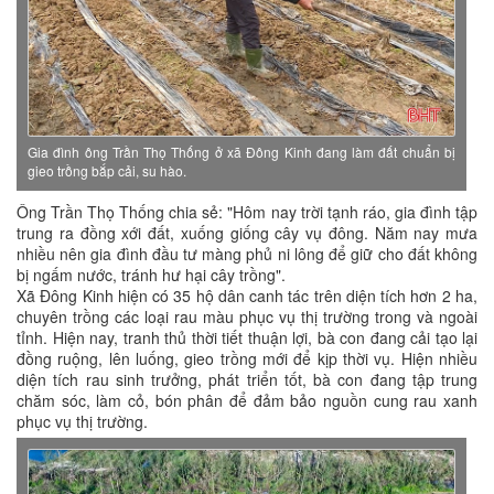
Gia đình ông Trần Thọ Thống ở xã Đông Kinh đang làm đất chuẩn bị
gieo trồng bắp cải, su hào.
Ông Trần Thọ Thống chia sẻ: "Hôm nay trời tạnh ráo, gia đình tập
trung ra đồng xới đất, xuống giống cây vụ đông. Năm nay mưa
nhiều nên gia đình đầu tư màng phủ ni lông để giữ cho đất không
bị ngấm nước, tránh hư hại cây trồng".
Xã Đông Kinh hiện có 35 hộ dân canh tác trên diện tích hơn 2 ha,
chuyên trồng các loại rau màu phục vụ thị trường trong và ngoài
tỉnh. Hiện nay, tranh thủ thời tiết thuận lợi, bà con đang cải tạo lại
đồng ruộng, lên luống, gieo trồng mới để kịp thời vụ. Hiện nhiều
diện tích rau sinh trưởng, phát triển tốt, bà con đang tập trung
chăm sóc, làm cỏ, bón phân để đảm bảo nguồn cung rau xanh
phục vụ thị trường.