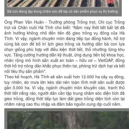
Bà con đang tập trung chăm sóc để kịp có sản phẩm phục vụ thị trường.
Ông Phan Văn Huân - Trưởng phòng Trồng trọt, Chi cục Trồng
trọt và Chăn nuôi Hà Tĩnh cho biết: “Năm nay thời tiết bất lợi đã
ảnh hưởng không nhỏ đến tiến độ gieo trồng vụ đông của Hà
Tĩnh. Vì vậy, ngành chuyên môn đang tiếp tục đồng hành, hỗ trợ
cùng bà con để bố trí lịch gieo trồng và hướng dẫn bà con lựa
chọn giống phù hợp với điều kiện thời tiết, thổ nhưỡng từng khu
vực. Tăng cường hướng dẫn kỹ thuật, ứng dụng tiến bộ khoa học,
nhân rộng mô hình sản xuất an toàn – hữu cơ – VietGAP, đồng
thời hỗ trợ nông dân khắc phục thiên tai, phòng trừ dịch hại và kết
nối tiêu thụ sản phẩm".
Theo kế hoạch, Hà Tĩnh sẽ sản xuất hơn 12.000 ha cây vụ đông,
tuy nhiên, do mưa lớn kéo dài nên toàn tỉnh mới sản xuất được
gần 3.000 ha. Vì vậy, ngành chuyên môn khuyến cáo, tranh thủ
thời tiết nắng ráo, người dân cần tập trung chăm sóc diện tích đã
gieo trồng, đồng thời tiếp tục làm đất gieo trồng diện tích còn lại
nhằm nâng cao thu nhập và đảm bảo nguồn cung dịp cuối năm.