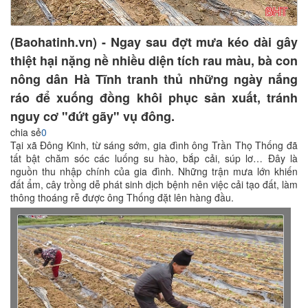
(Baohatinh.vn) - Ngay sau đợt mưa kéo dài gây
thiệt hại nặng nề nhiều diện tích rau màu, bà con
nông dân Hà Tĩnh tranh thủ những ngày nắng
ráo để xuống đồng khôi phục sản xuất, tránh
nguy cơ "đứt gãy" vụ đông.
chia sẻ
0
Tại xã Đông Kinh, từ sáng sớm, gia đình ông Trần Thọ Thống đã
tất bật chăm sóc các luống su hào, bắp cải, súp lơ… Đây là
nguồn thu nhập chính của gia đình. Những trận mưa lớn khiến
đất ẩm, cây trồng dễ phát sinh dịch bệnh nên việc cải tạo đất, làm
thông thoáng rễ được ông Thống đặt lên hàng đầu.