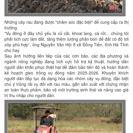
Những cây rau đang được "chăm sóc đặc biệt" để cung cấp ra thị
trường.
"Vụ đông ở đây chủ yếu là củ cải, khoai lang, cà rốt... chúng tôi
phải tích cực làm đất, tăng thêm lượng phân bón để đất có độ tơi
xốp phù hợp”, ông Nguyễn Văn Hội ở xã Đồng Tiến, tỉnh Hà Tĩnh
cho hay.
Sau ảnh hưởng liên tiếp của các cơn bão, các địa phương và
ngành nông nghiệp đang tích cực hỗ trợ kỹ thuật, hướng dẫn
người dân khắc phục thiệt hại để đảm bảo tiến độ và hoàn thành
kế hoạch gieo trồng vụ đông năm 2025-2026. Khuyến khích
người dân tiếp tục đa dạng hóa các nhóm cây vụ đông, đặc biệt
chú ý trồng rải vụ đối với rau màu, gắn sản xuất với chứng nhận
an toàn thực phẩm, bảo vệ môi trường sinh thái và nâng cao giá
trị thu nhập cho người dân.