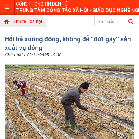
CỔNG THÔNG TIN ĐIỆN TỬ
TRUNG TÂM CÔNG TÁC XÃ HỘI - GIÁO DỤC NGHỀ NG
Kinh tế - xã hội
Hối hả xuống đồng, không để "đứt gãy" sản
xuất vụ đông
Chủ nhật - 23/11/2025 10:06