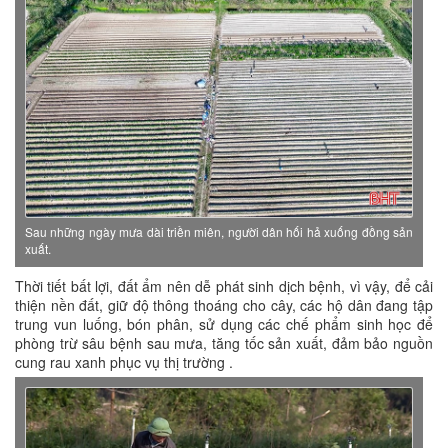
Sau những ngày mưa dài triền miên, người dân hối hả xuống đồng sản
xuất.
Thời tiết bất lợi, đất ẩm nên dễ phát sinh dịch bệnh, vì vậy, để cải
thiện nền đất, giữ độ thông thoáng cho cây, các hộ dân đang tập
trung vun luống, bón phân, sử dụng các chế phẩm sinh học để
phòng trừ sâu bệnh sau mưa, tăng tốc sản xuất, đảm bảo nguồn
cung rau xanh phục vụ thị trường .