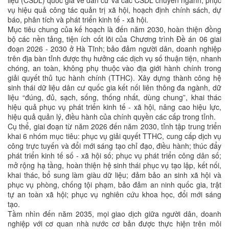
vụ hiệu quả công tác quản trị xã hội, hoạch định chính sách, dự
báo, phân tích và phát triển kinh tế - xã hội.
Mục tiêu chung của kế hoạch là đến năm 2030, hoàn thiện đồng
bộ các nền tảng, tiện ích cốt lõi của Chương trình Đề án 06 giai
đoạn 2026 - 2030 ở Hà Tĩnh; bảo đảm người dân, doanh nghiệp
trên địa bàn tỉnh được thụ hưởng các dịch vụ số thuận tiện, nhanh
chóng, an toàn, không phụ thuộc vào địa giới hành chính trong
giải quyết thủ tục hành chính (TTHC). Xây dựng thành công hệ
sinh thái dữ liệu dân cư quốc gia kết nối liên thông đa ngành, dữ
liệu “đúng, đủ, sạch, sống, thống nhất, dùng chung”, khai thác
hiệu quả phục vụ phát triển kinh tế - xã hội, nâng cao hiệu lực,
hiệu quả quản lý, điều hành của chính quyền các cấp trong tỉnh.
Cụ thể, giai đoạn từ năm 2026 đến năm 2030, tỉnh tập trung triển
khai 6 nhóm mục tiêu: phục vụ giải quyết TTHC, cung cấp dịch vụ
công trực tuyến và đổi mới sáng tạo chỉ đạo, điều hành; thúc đẩy
phát triển kinh tế số - xã hội số; phục vụ phát triển công dân số;
mở rộng hạ tầng, hoàn thiện hệ sinh thái phục vụ tạo lập, kết nối,
khai thác, bổ sung làm giàu dữ liệu; đảm bảo an sinh xã hội và
phục vụ phòng, chống tội phạm, bảo đảm an ninh quốc gia, trật
tự an toàn xã hội; phục vụ nghiên cứu khoa học, đổi mới sáng
tạo.
Tầm nhìn đến năm 2035, mọi giao dịch giữa người dân, doanh
nghiệp với cơ quan nhà nước cơ bản được thực hiện trên môi