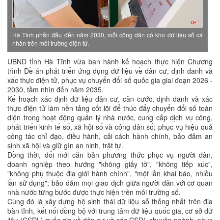
Hà Tĩnh phấn đấu đến năm 2030, mỗi công dân có kho dữ liệu số cá
nhân trên môi trường điện tử.
UBND tỉnh Hà Tĩnh vừa ban hành kế hoạch thực hiện Chương
trình Đề án phát triển ứng dụng dữ liệu về dân cư, định danh và
xác thực điện tử, phục vụ chuyển đổi số quốc gia giai đoạn 2026 -
2030, tầm nhìn đến năm 2035.
Kế hoạch xác định dữ liệu dân cư, căn cước, định danh và xác
thực điện tử làm nền tảng cốt lõi để thúc đẩy chuyển đổi số toàn
diện trong hoạt động quản lý nhà nước, cung cấp dịch vụ công,
phát triển kinh tế số, xã hội số và công dân số; phục vụ hiệu quả
công tác chỉ đạo, điều hành, cải cách hành chính, bảo đảm an
sinh xã hội và giữ gìn an ninh, trật tự.
Đồng thời, đổi mới căn bản phương thức phục vụ người dân,
doanh nghiệp theo hướng "không giấy tờ", "không tiếp xúc",
"không phụ thuộc địa giới hành chính", "một lần khai báo, nhiều
lần sử dụng"; bảo đảm mọi giao dịch giữa người dân với cơ quan
nhà nước từng bước được thực hiện trên môi trường số.
Cùng đó là xây dựng hệ sinh thái dữ liệu số thống nhất trên địa
bàn tỉnh, kết nối đồng bộ với trung tâm dữ liệu quốc gia, cơ sở dữ
liệu (CSDL) quốc gia về dân cư và các CSDL chuyên ngành, phục