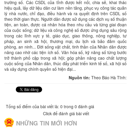
trường số. Các CSDL của tỉnh được kết nối, chia sẻ, khai thác
hiệu quả, lấy dữ liệu dân cư làm nền tảng, phục vụ công tác quản
lý nhà nước, chỉ đạo, điều hành và ra quyết định trên CSDL số
theo thời gian thực. Người dân được sử dụng các dịch vụ số thuận
tiện, an toàn, được cá nhân hóa theo nhu cầu và từng giai đoạn
của cuộc sống; dữ liệu và công nghệ số được ứng dụng sâu rộng
trong các lĩnh vực y tế, giáo dục, giao thông, nông nghiệp, tư
pháp, an sinh xã hội, thương mại, du lịch và bảo đảm quốc
phòng, an ninh... Đời sống vật chất, tinh thần của Nhân dân được
nâng cao nhờ các tiện ích số. Văn hóa số, kỹ năng số từng bước
trở thành phổ cập trong xã hội; góp phần nâng cao chất lượng
cuộc sống của Nhân dân, thúc đẩy phát triển kinh tế số, xã hội số
và xây dựng chính quyền số hiện đại...
Nguồn tin:
Theo Báo Hà Tĩnh:
Tổng số điểm của bài viết là: 0 trong 0 đánh giá
Click để đánh giá bài viết
NHỮNG TIN MỚI HƠN