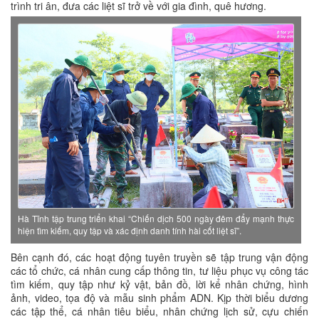
trình tri ân, đưa các liệt sĩ trở về với gia đình, quê hương.
Hà Tĩnh tập trung triển khai “Chiến dịch 500 ngày đêm đẩy mạnh thực
hiện tìm kiếm, quy tập và xác định danh tính hài cốt liệt sĩ”.
Bên cạnh đó, các hoạt động tuyên truyền sẽ tập trung vận động
các tổ chức, cá nhân cung cấp thông tin, tư liệu phục vụ công tác
tìm kiếm, quy tập như kỷ vật, bản đồ, lời kể nhân chứng, hình
ảnh, video, tọa độ và mẫu sinh phẩm ADN. Kịp thời biểu dương
các tập thể, cá nhân tiêu biểu, nhân chứng lịch sử, cựu chiến