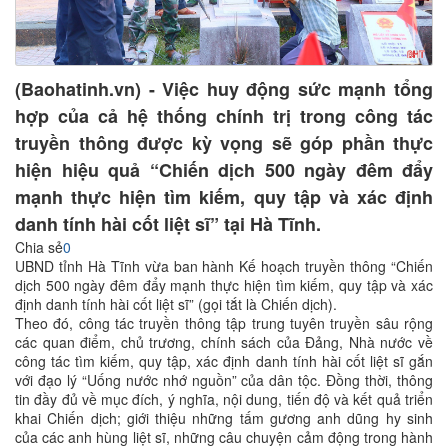
(Baohatinh.vn) - Việc huy động sức mạnh tổng
hợp của cả hệ thống chính trị trong công tác
truyền thông được kỳ vọng sẽ góp phần thực
hiện hiệu quả “Chiến dịch 500 ngày đêm đẩy
mạnh thực hiện tìm kiếm, quy tập và xác định
danh tính hài cốt liệt sĩ” tại Hà Tĩnh.
Chia sẻ
0
UBND tỉnh Hà Tĩnh vừa ban hành Kế hoạch truyền thông “Chiến
dịch 500 ngày đêm đẩy mạnh thực hiện tìm kiếm, quy tập và xác
định danh tính hài cốt liệt sĩ” (gọi tắt là Chiến dịch).
Theo đó, công tác truyền thông tập trung tuyên truyền sâu rộng
các quan điểm, chủ trương, chính sách của Đảng, Nhà nước về
công tác tìm kiếm, quy tập, xác định danh tính hài cốt liệt sĩ gắn
với đạo lý “Uống nước nhớ nguồn” của dân tộc. Đồng thời, thông
tin đầy đủ về mục đích, ý nghĩa, nội dung, tiến độ và kết quả triển
khai Chiến dịch; giới thiệu những tấm gương anh dũng hy sinh
của các anh hùng liệt sĩ, những câu chuyện cảm động trong hành