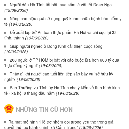
Người dân Hà Tĩnh tất bật mua sắm lễ vật tết Đoan Ngọ
(19/06/2026)
Nâng cao hiệu quả sử dụng quỹ khám chữa bệnh bảo hiểm y
tế
(19/06/2026)
Đề xuất lập Sở An toàn thực phẩm Hà Nội và chi cục tại 32
tỉnh, thành
(19/06/2026)
Giúp người nghèo ở Đông Kinh cải thiện cuộc sống
(19/06/2026)
200 người ở TP HCM bị bắt với cáo buộc lừa hơn 600 tỷ qua
'hợp đồng kỳ nghỉ'
(19/06/2026)
Thấy gì khi người cao tuổi liên tiếp sập bẫy vụ 'sở hữu kỳ
nghỉ'?
(19/06/2026)
Ban Thường vụ Tỉnh ủy Hà Tĩnh cho ý kiến về tình hình kinh
tế - xã hội 6 tháng đầu năm
(19/06/2026)
NHỮNG TIN CŨ HƠN
Ra mắt mô hình “Hỗ trợ nhóm đối tượng yếu thế trong giải
quyết thủ tục hành chính xã Cẩm Trung”
(18/06/2026)