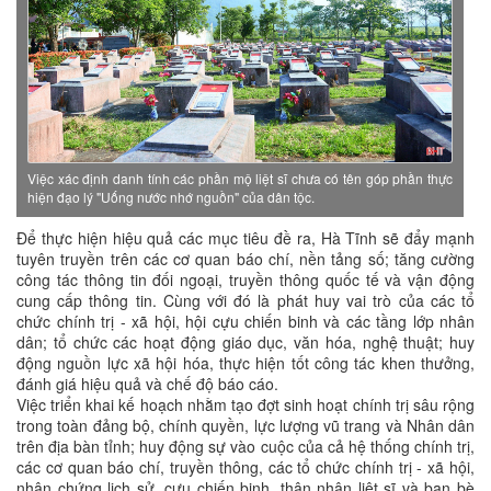
Việc xác định danh tính các phần mộ liệt sĩ chưa có tên góp phần thực
hiện đạo lý "Uống nước nhớ nguồn" của dân tộc.
Để thực hiện hiệu quả các mục tiêu đề ra, Hà Tĩnh sẽ đẩy mạnh
tuyên truyền trên các cơ quan báo chí, nền tảng số; tăng cường
công tác thông tin đối ngoại, truyền thông quốc tế và vận động
cung cấp thông tin. Cùng với đó là phát huy vai trò của các tổ
chức chính trị - xã hội, hội cựu chiến binh và các tầng lớp nhân
dân; tổ chức các hoạt động giáo dục, văn hóa, nghệ thuật; huy
động nguồn lực xã hội hóa, thực hiện tốt công tác khen thưởng,
đánh giá hiệu quả và chế độ báo cáo.
Việc triển khai kế hoạch nhằm tạo đợt sinh hoạt chính trị sâu rộng
trong toàn đảng bộ, chính quyền, lực lượng vũ trang và Nhân dân
trên địa bàn tỉnh; huy động sự vào cuộc của cả hệ thống chính trị,
các cơ quan báo chí, truyền thông, các tổ chức chính trị - xã hội,
nhân chứng lịch sử, cựu chiến binh, thân nhân liệt sĩ và bạn bè