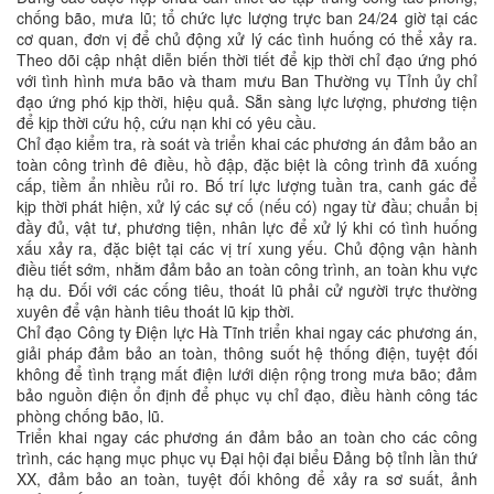
chống bão, mưa lũ; tổ chức lực lượng trực ban 24/24 giờ tại các
cơ quan, đơn vị để chủ động xử lý các tình huống có thể xảy ra.
Theo dõi cập nhật diễn biến thời tiết để kịp thời chỉ đạo ứng phó
với tình hình mưa bão và tham mưu Ban Thường vụ Tỉnh ủy chỉ
đạo ứng phó kịp thời, hiệu quả. Sẵn sàng lực lượng, phương tiện
để kịp thời cứu hộ, cứu nạn khi có yêu cầu.
Chỉ đạo kiểm tra, rà soát và triển khai các phương án đảm bảo an
toàn công trình đê điều, hồ đập, đặc biệt là công trình đã xuống
cấp, tiềm ẩn nhiều rủi ro. Bố trí lực lượng tuần tra, canh gác để
kịp thời phát hiện, xử lý các sự cố (nếu có) ngay từ đầu; chuẩn bị
đầy đủ, vật tư, phương tiện, nhân lực để xử lý khi có tình huống
xấu xảy ra, đặc biệt tại các vị trí xung yếu. Chủ động vận hành
điều tiết sớm, nhằm đảm bảo an toàn công trình, an toàn khu vực
hạ du. Đối với các cống tiêu, thoát lũ phải cử người trực thường
xuyên để vận hành tiêu thoát lũ kịp thời.
Chỉ đạo Công ty Điện lực Hà Tĩnh triển khai ngay các phương án,
giải pháp đảm bảo an toàn, thông suốt hệ thống điện, tuyệt đối
không để tình trạng mất điện lưới diện rộng trong mưa bão; đảm
bảo nguồn điện ổn định để phục vụ chỉ đạo, điều hành công tác
phòng chống bão, lũ.
Triển khai ngay các phương án đảm bảo an toàn cho các công
trình, các hạng mục phục vụ Đại hội đại biểu Đảng bộ tỉnh lần thứ
XX, đảm bảo an toàn, tuyệt đối không để xảy ra sơ suất, ảnh