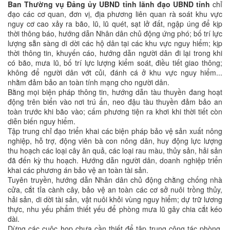
Ban Thường vụ Đảng ủy UBND tỉnh lãnh đạo UBND tỉnh
chỉ
đạo các cơ quan, đơn vị, địa phương liên quan rà soát khu vực
nguy cơ cao xảy ra bão, lũ, lũ quét, sạt lở đất, ngập úng để kịp
thời thông báo, hướng dẫn Nhân dân chủ động ứng phó; bố trí lực
lượng sẵn sàng di dời các hộ dân tại các khu vực nguy hiểm; kịp
thời thông tin, khuyến cáo, hướng dẫn người dân đi lại trong khi
có bão, mưa lũ, bố trí lực lượng kiểm soát, điều tiết giao thông;
không để người dân vớt củi, đánh cá ở khu vực nguy hiểm...
nhằm đảm bảo an toàn tính mạng cho người dân.
Bằng mọi biện pháp thông tin, hướng dẫn tàu thuyền đang hoạt
động trên biển vào nơi trú ẩn, neo đậu tàu thuyền đảm bảo an
toàn trước khi bão vào; cấm phương tiện ra khơi khi thời tiết còn
diễn biến nguy hiểm.
Tập trung chỉ đạo triển khai các biện pháp bảo vệ sản xuất nông
nghiệp, hỗ trợ, động viên bà con nông dân, huy động lực lượng
thu hoạch các loại cây ăn quả, các loại rau màu, thủy sản, hải sản
đã đến kỳ thu hoạch. Hướng dẫn người dân, doanh nghiệp triển
khai các phương án bảo vệ an toàn tài sản.
Tuyên truyền, hướng dẫn Nhân dân chủ động chằng chống nhà
cửa, cắt tỉa cành cây, bảo vệ an toàn các cơ sở nuôi trồng thủy,
hải sản, di dời tài sản, vật nuôi khỏi vùng nguy hiểm; dự trữ lương
thực, nhu yếu phẩm thiết yếu để phòng mưa lũ gây chia cắt kéo
dài.
Dừng các cuộc họp chưa cần thiết để tập trung công tác phòng,