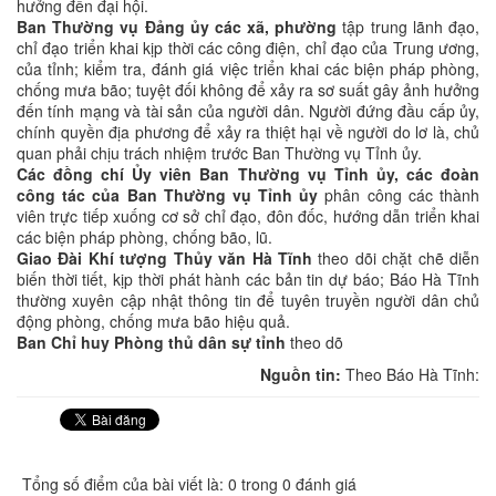
hưởng đến đại hội.
Ban Thường vụ Đảng ủy các xã, phường
tập trung lãnh đạo,
chỉ đạo triển khai kịp thời các công điện, chỉ đạo của Trung ương,
của tỉnh; kiểm tra, đánh giá việc triển khai các biện pháp phòng,
chống mưa bão; tuyệt đối không để xảy ra sơ suất gây ảnh hưởng
đến tính mạng và tài sản của người dân. Người đứng đầu cấp ủy,
chính quyền địa phương để xảy ra thiệt hại về người do lơ là, chủ
quan phải chịu trách nhiệm trước Ban Thường vụ Tỉnh ủy.
Các đồng chí Ủy viên Ban Thường vụ Tỉnh ủy, các đoàn
công tác của Ban Thường vụ Tỉnh ủy
phân công các thành
viên trực tiếp xuống cơ sở chỉ đạo, đôn đốc, hướng dẫn triển khai
các biện pháp phòng, chống bão, lũ.
Giao Đài Khí tượng Thủy văn Hà Tĩnh
theo dõi chặt chẽ diễn
biến thời tiết, kịp thời phát hành các bản tin dự báo; Báo Hà Tĩnh
thường xuyên cập nhật thông tin để tuyên truyền người dân chủ
động phòng, chống mưa bão hiệu quả.
Ban Chỉ huy Phòng thủ dân sự tỉnh
theo dõ
Nguồn tin:
Theo Báo Hà Tĩnh:
Tổng số điểm của bài viết là: 0 trong 0 đánh giá