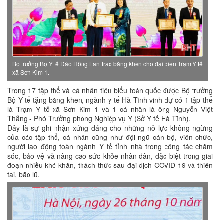
Bộ trưởng Bộ Y tế Đào Hồng Lan trao bằng khen cho đại diện Trạm Y tế
xã Sơn Kim 1.
Trong 17 tập thể và cá nhân tiêu biểu toàn quốc được Bộ trưởng
Bộ Y tế tặng bằng khen, ngành y tế Hà Tĩnh vinh dự có 1 tập thể
là Trạm Y tế xã Sơn Kim 1 và 1 cá nhân là ông Nguyễn Việt
Thắng - Phó Trưởng phòng Nghiệp vụ Y (Sở Y tế Hà Tĩnh).
Đây là sự ghi nhận xứng đáng cho những nỗ lực không ngừng
của các tập thể, cá nhân cũng như đội ngũ cán bộ, viên chức,
người lao động toàn ngành Y tế tỉnh nhà trong công tác chăm
sóc, bảo vệ và nâng cao sức khỏe nhân dân, đặc biệt trong giai
đoạn nhiều khó khăn, thách thức sau đại dịch COVID-19 và thiên
tai, bão lũ.