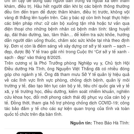
chỉ tin cậy để đông đảo người dân trong và ngoài xã đến thăm
khám, điều trị. Hầu hết người dân khi bị các bệnh thông thường
đều tìm đến trạm để được thăm khám, điều trị trước, không vội
vàng đi thẳng lên tuyến trên. Các y bác sỹ còn linh hoạt thực hiện
các biện pháp như: cử cán bộ xuống tận nhà hoặc tư vấn qua
điện thoại cho những bệnh nhân có bệnh mãn tính: tăng huyết
áp, đái tháo đường, lao, tâm thần… để kiểm tra sức khỏe, hướng
dẫn người dân uống thuốc, chăm sóc sức khỏe tại nhà theo định
kỳ. Đơn vị còn là điểm sáng về xây dựng cơ sở y tế xanh – sạch –
đẹp, được Bộ Y tế trao giải nhì trong Cuộc thi “Cơ sở y tế xanh -
sạch - đẹp” vào tháng 8/2025.
Trên cương vị là Phó Trưởng phòng Nghiệp vụ y, Chủ tịch Hội
Điều dưỡng Hà Tĩnh, ông Nguyễn Việt Thắng đã có nhiều đóng
góp cho ngành y tế. Ông đã tham mưu Sở Y tế quản lý hiệu quả
về các lĩnh vực lĩnh vực phòng, chống dịch bệnh, quản lý môi
trường y tế, đào tạo liên tục cán bộ y tế, tiêu chí quốc gia về y tế
xã, y tế trường học, điều dưỡng, kiểm soát nhiễm khuẩn, nghiên
cứu khoa học, đổi mới phong cách thái độ phục vụ của cán bộ y
tế. Đồng thời, tham gia hỗ trợ phòng chống dịch COVID-19; công
tác bảo đảm y tế cho các sự kiện quan trọng của tỉnh và toàn
quốc tổ chức trên địa bàn tỉnh.
Nguồn tin:
Theo Báo Hà Tĩnh: