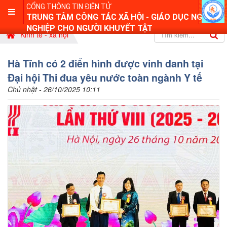
CỔNG THÔNG TIN ĐIỆN TỬ
TRUNG TÂM CÔNG TÁC XÃ HỘI - GIÁO DỤC NGHỀ
NGHIỆP CHO NGƯỜI KHUYẾT TẬT
Kinh tế - xã hội
Hà Tĩnh có 2 điển hình được vinh danh tại
Đại hội Thi đua yêu nước toàn ngành Y tế
Chủ nhật - 26/10/2025 10:11