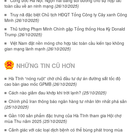
Công ước Hà Nội: Ngọn hải đăng soi đường cho sự hợp tác
toàn cầu về an ninh mạng
(26/10/2025)
Truy nã đặc biệt Chủ tịch HĐQT Tổng Công ty Cây xanh Công
Minh
(26/10/2025)
Thủ tướng Phạm Minh Chính gặp Tổng thống Hoa Kỳ Donald
Trump
(26/10/2025)
Việt Nam đặt nền móng cho hợp tác toàn cầu kiến tạo không
gian mạng lành mạnh
(26/10/2025)
NHỮNG TIN CŨ HƠN
Hà Tĩnh “nóng ruột” chờ chủ đầu tư dự án đường sắt tốc độ
cao bàn giao mốc GPMB
(26/10/2025)
Cách nào giảm đau khớp khi trời lạnh?
(25/10/2025)
Chính phủ Iran thông báo ngân hàng tư nhân lớn nhất phá sản
(25/10/2025)
Gần 100 sản phẩm đặc trưng của Hà Tĩnh tham gia Hội chợ
mùa Thu năm 2025
(25/10/2025)
Cảnh giác với các loại dịch bệnh có thể bùng phát trong mùa