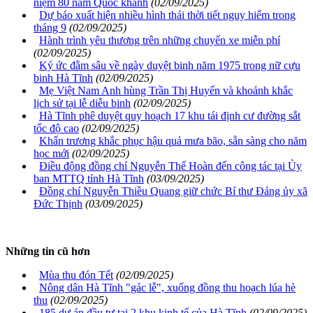
niệm 80 năm Quốc khánh
(02/09/2025)
Dự báo xuất hiện nhiều hình thái thời tiết nguy hiểm trong
tháng 9
(02/09/2025)
Hành trình yêu thương trên những chuyến xe miễn phí
(02/09/2025)
Ký ức đằm sâu về ngày duyệt binh năm 1975 trong nữ cựu
binh Hà Tĩnh
(02/09/2025)
Mẹ Việt Nam Anh hùng Trần Thị Huyến và khoảnh khắc
lịch sử tại lễ diễu binh
(02/09/2025)
Hà Tĩnh phê duyệt quy hoạch 17 khu tái định cư đường sắt
tốc độ cao
(02/09/2025)
Khẩn trương khắc phục hậu quả mưa bão, sẵn sàng cho năm
học mới
(02/09/2025)
Điều động đồng chí Nguyễn Thế Hoàn đến công tác tại Ủy
ban MTTQ tỉnh Hà Tĩnh
(03/09/2025)
Đồng chí Nguyễn Thiều Quang giữ chức Bí thư Đảng ủy xã
Đức Thịnh
(03/09/2025)
Những tin cũ hơn
Mùa thu đón Tết
(02/09/2025)
Nông dân Hà Tĩnh "gác lễ", xuống đồng thu hoạch lúa hè
thu
(02/09/2025)
185 dự án đầu tư tại 2 khu kinh tế của Hà Tĩnh
(02/09/2025)