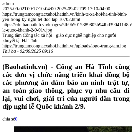
admin
2025-09-02T09:17:10-04:00
2025-09-02T09:17:10-04:00
https://trungtamcongtacxahoi.hatinh.vn/kinh-te-xa-hoi/ha-tinh-binh-
yen-trong-ky-nghi-tet-doc-lap-10702.html
https://cdn.baohatinh.vn/images/5fb9b5015389805b94fbd390411d
le-quoc-khanh-2-9-01v.jpg
Trung tâm Công tác xã hội - giáo dục nghề nghiệp cho người
khuyết tật Hà Tĩnh
https://trungtamcongtacxahoi.hatinh.vn/uploads/logo-trung-tam.jpg
Thứ ba - 02/09/2025 09:16
(Baohatinh.vn) - Công an Hà Tĩnh cùng
các đơn vị chức năng triển khai đồng bộ
các phương án đảm bảo an ninh trật tự,
an toàn giao thông, phục vụ nhu cầu đi
lại, vui chơi, giải trí của người dân trong
dịp nghỉ lễ Quốc khánh 2/9.
chia sẻ
0