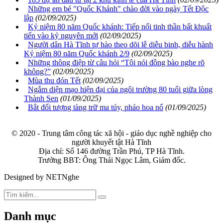
Những em bé "Quốc Khánh" chào đời vào ngày Tết Độc
lập
(02/09/2025)
Kỷ niệm 80 năm Quốc khánh: Tiếp nối tinh thần bất khuất
tiến vào kỷ nguyên mới
(02/09/2025)
Người dân Hà Tĩnh tự hào theo dõi lễ diễu binh, diễu hành
Kỷ niệm 80 năm Quốc khánh 2/9
(02/09/2025)
Những thông điệp từ câu hỏi “Tôi nói đồng bào nghe rõ
không?”
(02/09/2025)
Mùa thu đón Tết
(02/09/2025)
Ngắm diện mạo hiện đại của ngôi trường 80 tuổi giữa lòng
Thành Sen
(01/09/2025)
Bắt đối tượng tàng trữ ma túy, pháo hoa nổ
(01/09/2025)
© 2020 - Trung tâm công tác xã hội - giáo dục nghề nghiệp cho
người khuyết tật Hà Tĩnh
Địa chỉ: Số 146 đường Trần Phú, TP Hà Tĩnh.
Trưởng BBT: Ông Thái Ngọc Lâm, Giám đốc.
Designed by NETNghe
Danh mục