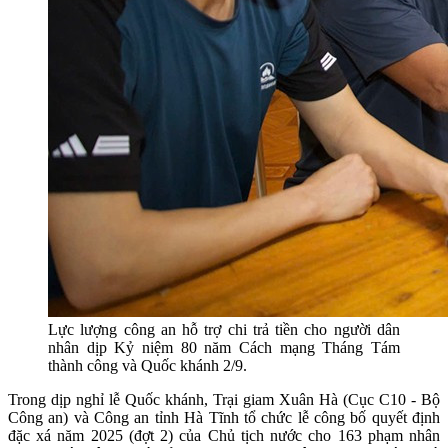
Lực lượng công an hỗ trợ chi trả tiền cho người dân
nhân dịp Kỷ niệm 80 năm Cách mạng Tháng Tám
thành công và Quốc khánh 2/9.
Trong dịp nghỉ lễ Quốc khánh, Trại giam Xuân Hà (Cục C10 - Bộ
Công an) và Công an tỉnh Hà Tĩnh tổ chức lễ công bố quyết định
đặc xá năm 2025 (đợt 2) của Chủ tịch nước cho 163 phạm nhân