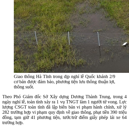
Giao thông Hà Tĩnh trong dịp nghỉ lễ Quốc khánh 2/9
cơ bản được đảm bảo, phương tiện lưu thông thuận lợi,
thông suốt.
Theo Phó Giám đốc Sở Xây dựng Dương Thành Trung, trong 4
ngày nghỉ lễ, toàn tỉnh xảy ra 1 vụ TNGT làm 1 người tử vong. Lực
lượng CSGT toàn tỉnh đã lập biên bản vi phạm hành chính, xử lý
282 trường hợp vi phạm quy định về giao thông, phạt tiền 390 triệu
đồng, tạm giữ 41 phương tiện, tước/trừ điểm giấy phép lái xe 64
trường hợp.