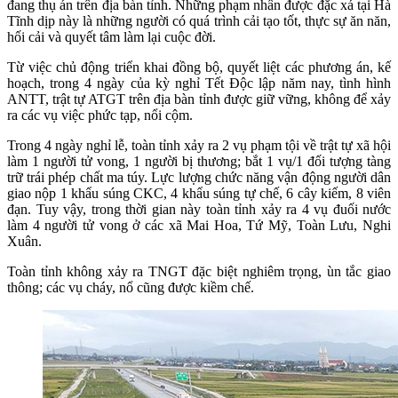
đang thụ án trên địa bàn tỉnh. Những phạm nhân được đặc xá tại Hà
Tĩnh dịp này là những người có quá trình cải tạo tốt, thực sự ăn năn,
hối cải và quyết tâm làm lại cuộc đời.
Từ việc chủ động triển khai đồng bộ, quyết liệt các phương án, kế
hoạch, trong 4 ngày của kỳ nghỉ Tết Độc lập năm nay, tình hình
ANTT, trật tự ATGT trên địa bàn tỉnh được giữ vững, không để xảy
ra các vụ việc phức tạp, nổi cộm.
Trong 4 ngày nghỉ lễ, toàn tỉnh xảy ra 2 vụ phạm tội về trật tự xã hội
làm 1 người tử vong, 1 người bị thương; bắt 1 vụ/1 đối tượng tàng
trữ trái phép chất ma túy. Lực lượng chức năng vận động người dân
giao nộp 1 khẩu súng CKC, 4 khẩu súng tự chế, 6 cây kiếm, 8 viên
đạn. Tuy vậy, trong thời gian này toàn tỉnh xảy ra 4 vụ đuối nước
làm 4 người tử vong ở các xã Mai Hoa, Tứ Mỹ, Toàn Lưu, Nghi
Xuân.
Toàn tỉnh không xảy ra TNGT đặc biệt nghiêm trọng, ùn tắc giao
thông; các vụ cháy, nổ cũng được kiềm chế.