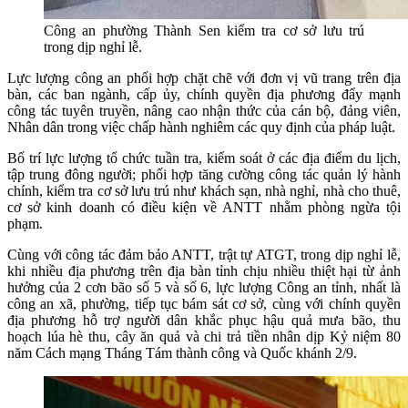
Công an phường Thành Sen kiểm tra cơ sở lưu trú
trong dịp nghỉ lễ.
Lực lượng công an phối hợp chặt chẽ với đơn vị vũ trang trên địa
bàn, các ban ngành, cấp ủy, chính quyền địa phương đẩy mạnh
công tác tuyên truyền, nâng cao nhận thức của cán bộ, đảng viên,
Nhân dân trong việc chấp hành nghiêm các quy định của pháp luật.
Bố trí lực lượng tổ chức tuần tra, kiểm soát ở các địa điểm du lịch,
tập trung đông người; phối hợp tăng cường công tác quản lý hành
chính, kiểm tra cơ sở lưu trú như khách sạn, nhà nghỉ, nhà cho thuê,
cơ sở kinh doanh có điều kiện về ANTT nhằm phòng ngừa tội
phạm.
Cùng với công tác đảm bảo ANTT, trật tự ATGT, trong dịp nghỉ lễ,
khi nhiều địa phương trên địa bàn tỉnh chịu nhiều thiệt hại từ ảnh
hưởng của 2 cơn bão số 5 và số 6, lực lượng Công an tỉnh, nhất là
công an xã, phường, tiếp tục bám sát cơ sở, cùng với chính quyền
địa phương hỗ trợ người dân khắc phục hậu quả mưa bão, thu
hoạch lúa hè thu, cây ăn quả và chi trả tiền nhân dịp Kỷ niệm 80
năm Cách mạng Tháng Tám thành công và Quốc khánh 2/9.