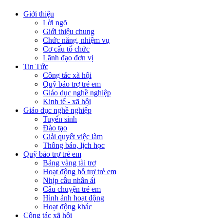
Giới thiệu
Lời ngõ
Giới thiệu chung
Chức năng, nhiệm vụ
Cơ cấu tổ chức
Lãnh đạo đơn vị
Tin Tức
Công tác xã hội
Quỹ bảo trợ trẻ em
Giáo dục nghề nghiệp
Kinh tế - xã hội
Giáo dục nghề nghiệp
Tuyển sinh
Đào tạo
Giải quyết việc làm
Thông báo, lịch học
Quỹ bảo trợ trẻ em
Bảng vàng tài trợ
Hoạt động hỗ trợ trẻ em
Nhịp cầu nhân ái
Câu chuyện trẻ em
Hình ảnh hoạt động
Hoạt động khác
Công tác xã hội