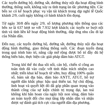
Các tuyến đường bộ, đường sắt, đường thủy nội địa hoạt động bình
thường, thông suốt, không xảy ra tình trạng ùn tắc phương tiện. Các
bến xe có kế hoạch phục vụ vận tải khách trong dịp nghỉ lễ Quốc
khánh 2/9, cuối ngày không có hành khách tồn đọng.
Từ ngày 30/8 đến ngày 2/9, số lượng phương tiện thông qua các
bến xe là 637 lượt xe với 7.932 lượt khách; các tuyến xe buýt nội
tỉnh và tỉnh liền kề hoạt động bình thường, đáp ứng nhu cầu đi lại
của Nhân dân.
Đến nay, các tuyến đường bộ, đường sắt, đường thủy nội địa hoạt
động bình thường, giao thông thông suốt. Các đoạn tuyến đang
trong quá trình bảo trì, nâng cấp mở rộng được bố trí đầy đủ hệ
thống biển báo, thực hiện các giải pháp đảm bảo ATGT.
Trong khí thế thi đua sôi nổi, cán bộ, chiến sĩ công an
toàn tỉnh đã vào cuộc với tinh thần trách nhiệm cao
nhất; triển khai kế hoạch từ sớm, huy động 100% quân
số, bám sát địa bàn, đảm bảo ANTT, ATGT, hỗ trợ
người dân khắc phục hậu quả thiên tai. Sự chủ động,
linh hoạt và quyết liệt đó đã góp phần quan trọng vào
thành công của sự kiện chính trị trọng đại, lan toả
không khí hân hoan của ngày hội non sông, đảm bảo
an toàn tuyệt đối cho mọi tầng lớp nhân dân và nhận
được sự đánh giá tích cực của người dân địa phương.