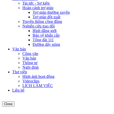
Tin tức - Sự kiện
Hoàn cảnh trợ giúp
Trợ giúp thường xuyên
Trợ giúp đột xuất
Truyền thông cộng đồng
Nghiên cứu trao đổi
Bình đẳng giới
Bảo vệ khẩn cấp
Tổng đài 111
Đường dây nóng
Văn bản
Công văn
Văn bản
Thông tư
Nghị định
Thư viện
Hình ảnh hoạt động
Videoclips
LICH LÀM VIỆC
Liên hệ
Close