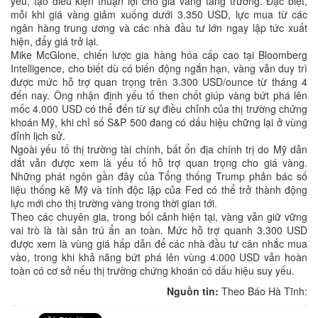
yếu, tạo điều kiện thuận lợi cho giá vàng tăng trưởng. Đặc biệt,
mỗi khi giá vàng giảm xuống dưới 3.350 USD, lực mua từ các
ngân hàng trung ương và các nhà đầu tư lớn ngay lập tức xuất
hiện, đẩy giá trở lại.
Mike McGlone, chiến lược gia hàng hóa cấp cao tại Bloomberg
Intelligence, cho biết dù có biến động ngắn hạn, vàng vẫn duy trì
được mức hỗ trợ quan trọng trên 3.300 USD/ounce từ tháng 4
đến nay. Ông nhận định yếu tố then chốt giúp vàng bứt phá lên
mốc 4.000 USD có thể đến từ sự điều chỉnh của thị trường chứng
khoán Mỹ, khi chỉ số S&P 500 đang có dấu hiệu chững lại ở vùng
đỉnh lịch sử.
Ngoài yếu tố thị trường tài chính, bất ổn địa chính trị do Mỹ dẫn
dắt vẫn được xem là yếu tố hỗ trợ quan trọng cho giá vàng.
Những phát ngôn gần đây của Tổng thống Trump phản bác số
liệu thống kê Mỹ và tính độc lập của Fed có thể trở thành động
lực mới cho thị trường vàng trong thời gian tới.
Theo các chuyên gia, trong bối cảnh hiện tại, vàng vẫn giữ vững
vai trò là tài sản trú ẩn an toàn. Mức hỗ trợ quanh 3.300 USD
được xem là vùng giá hấp dẫn để các nhà đầu tư cân nhắc mua
vào, trong khi khả năng bứt phá lên vùng 4.000 USD vẫn hoàn
toàn có cơ sở nếu thị trường chứng khoán có dấu hiệu suy yếu.
Nguồn tin:
Theo Báo Hà Tĩnh: