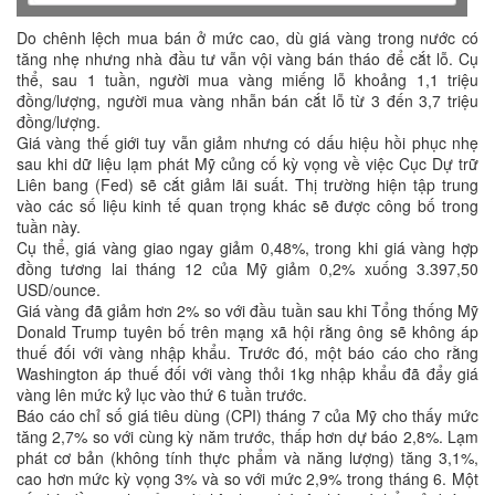
Do chênh lệch mua bán ở mức cao, dù giá vàng trong nước có
tăng nhẹ nhưng nhà đầu tư vẫn vội vàng bán tháo để cắt lỗ. Cụ
thể, sau 1 tuần, người mua vàng miếng lỗ khoảng 1,1 triệu
đồng/lượng, người mua vàng nhẫn bán cắt lỗ từ 3 đến 3,7 triệu
đồng/lượng.
Giá vàng thế giới tuy vẫn giảm nhưng có dấu hiệu hồi phục nhẹ
sau khi dữ liệu lạm phát Mỹ củng cố kỳ vọng về việc Cục Dự trữ
Liên bang (Fed) sẽ cắt giảm lãi suất. Thị trường hiện tập trung
vào các số liệu kinh tế quan trọng khác sẽ được công bố trong
tuần này.
Cụ thể, giá vàng giao ngay giảm 0,48%, trong khi giá vàng hợp
đồng tương lai tháng 12 của Mỹ giảm 0,2% xuống 3.397,50
USD/ounce.
Giá vàng đã giảm hơn 2% so với đầu tuần sau khi Tổng thống Mỹ
Donald Trump tuyên bố trên mạng xã hội rằng ông sẽ không áp
thuế đối với vàng nhập khẩu. Trước đó, một báo cáo cho rằng
Washington áp thuế đối với vàng thỏi 1kg nhập khẩu đã đẩy giá
vàng lên mức kỷ lục vào thứ 6 tuần trước.
Báo cáo chỉ số giá tiêu dùng (CPI) tháng 7 của Mỹ cho thấy mức
tăng 2,7% so với cùng kỳ năm trước, thấp hơn dự báo 2,8%. Lạm
phát cơ bản (không tính thực phẩm và năng lượng) tăng 3,1%,
cao hơn mức kỳ vọng 3% và so với mức 2,9% trong tháng 6. Một