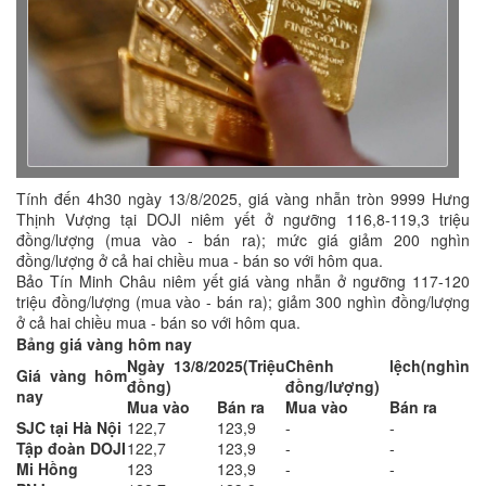
Tính đến 4h30 ngày 13/8/2025, giá vàng nhẫn tròn 9999 Hưng
Thịnh Vượng tại DOJI niêm yết ở ngưỡng 116,8-119,3 triệu
đồng/lượng (mua vào - bán ra); mức giá giảm 200 nghìn
đồng/lượng ở cả hai chiều mua - bán so với hôm qua.
Bảo Tín Minh Châu niêm yết giá vàng nhẫn ở ngưỡng 117-120
triệu đồng/lượng (mua vào - bán ra); giảm 300 nghìn đồng/lượng
ở cả hai chiều mua - bán so với hôm qua.
Bảng giá vàng hôm nay
Ngày 13/8/2025
(Triệu
Chênh lệch
(nghìn
Giá vàng hôm
đồng)
đồng/lượng)
nay
Mua vào
Bán ra
Mua vào
Bán ra
SJC tại Hà Nội
122,7
123,9
-
-
Tập đoàn DOJI
122,7
123,9
-
-
Mi Hồng
123
123,9
-
-