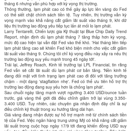
tháng 6 nhưng vẫn phù hợp với kỳ vọng thị trường.
Thông thường, lạm phát cao có thể gây áp lực lên vàng do Fed
có thể siết chặt chính sách tiền tệ. Tuy nhiên, thị trường vẫn kỳ
vọng mạnh vào khả năng cắt giảm lãi suất vào tháng 9, khi dữ
liệu thị trường lao động yếu tiếp tục lấn át mối lo lạm phát.
Larry Tentarelli, Chiến lược gia Kỹ thuật tại Blue Chip Daily Trend
Report, nhận định dù lạm phát tháng 7 tăng thấp hơn kỳ vọng,
mức độ cao hiện tại vẫn đặt Fed vào thế khó. 'Hai tháng liên tiếp
lạm phát tăng cao sẽ khiến Fed khó biện minh cho việc cắt giảm
lãi suất vào tháng 9. Chúng tôi chỉ kỳ vọng điều này xảy ra nếu thị
trường lao động suy yếu mạnh trong 45 ngày tới'.
Trái lại, Jeffrey Roach, Kinh tế trưởng tại LPL Financial, tin rằng
Fed vẫn sẽ cắt lãi suất dù lạm phát cơ bản tăng. 'Nền kinh tế
đang đối mặt với tình trạng lạm phát cao đi đôi với tăng trưởng
chậm - một dạng 'stagflation nhẹ'. Fed có thể ưu tiên hỗ trợ thị
trường lao động đang suy yếu hơn là chống lạm phát'.
Sau chuỗi ngày tăng mạnh vượt ngưỡng 3.400 USD/ounce tuần
trước, giá vàng thế giới đã điều chỉnh giảm trở lại vùng 3.350-
3.400 USD. Tuy nhiên, các chuyên gia nhận định đây chỉ là sự
điều chỉnh kỹ thuật trong xu hướng tăng dài hạn.
Giá vàng đang nhận được sự hỗ trợ mạnh mẽ từ chính sách tiền
tệ của Fed. Việc ngân hàng trung ương Mỹ có khả năng cắt giảm
lãi suất trong cuộc họp ngày 17/9 tới đang khiến đồng USD suy