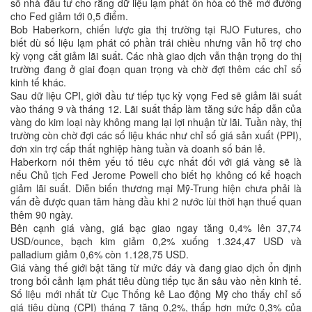
số nhà đầu tư cho rằng dữ liệu lạm phát ôn hòa có thể mở đường
cho Fed giảm tới 0,5 điểm.
Bob Haberkorn, chiến lược gia thị trường tại RJO Futures, cho
biết dù số liệu lạm phát có phần trái chiều nhưng vẫn hỗ trợ cho
kỳ vọng cắt giảm lãi suất. Các nhà giao dịch vẫn thận trọng do thị
trường đang ở giai đoạn quan trọng và chờ đợi thêm các chỉ số
kinh tế khác.
Sau dữ liệu CPI, giới đầu tư tiếp tục kỳ vọng Fed sẽ giảm lãi suất
vào tháng 9 và tháng 12. Lãi suất thấp làm tăng sức hấp dẫn của
vàng do kim loại này không mang lại lợi nhuận từ lãi. Tuần này, thị
trường còn chờ đợi các số liệu khác như chỉ số giá sản xuất (PPI),
đơn xin trợ cấp thất nghiệp hàng tuần và doanh số bán lẻ.
Haberkorn nói thêm yếu tố tiêu cực nhất đối với giá vàng sẽ là
nếu Chủ tịch Fed Jerome Powell cho biết họ không có kế hoạch
giảm lãi suất. Diễn biến thương mại Mỹ-Trung hiện chưa phải là
vấn đề được quan tâm hàng đầu khi 2 nước lùi thời hạn thuế quan
thêm 90 ngày.
Bên cạnh giá vàng, giá bạc giao ngay tăng 0,4% lên 37,74
USD/ounce, bạch kim giảm 0,2% xuống 1.324,47 USD và
palladium giảm 0,6% còn 1.128,75 USD.
Giá vàng thế giới bật tăng từ mức đáy và đang giao dịch ổn định
trong bối cảnh lạm phát tiêu dùng tiếp tục ăn sâu vào nền kinh tế.
Số liệu mới nhất từ Cục Thống kê Lao động Mỹ cho thấy chỉ số
giá tiêu dùng (CPI) tháng 7 tăng 0,2%, thấp hơn mức 0,3% của