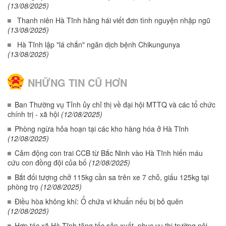
(13/08/2025)
Thanh niên Hà Tĩnh hăng hái viết đơn tình nguyện nhập ngũ
(13/08/2025)
Hà Tĩnh lập "lá chắn" ngăn dịch bệnh Chikungunya
(13/08/2025)
NHỮNG TIN CŨ HƠN
Ban Thường vụ Tỉnh ủy chỉ thị về đại hội MTTQ và các tổ chức
chính trị - xã hội
(12/08/2025)
Phòng ngừa hỏa hoạn tại các kho hàng hóa ở Hà Tĩnh
(12/08/2025)
Cảm động con trai CCB từ Bắc Ninh vào Hà Tĩnh hiến máu
cứu con đồng đội của bố
(12/08/2025)
Bắt đối tượng chở 115kg cần sa trên xe 7 chỗ, giấu 125kg tại
phòng trọ
(12/08/2025)
Điều hòa không khí: Ổ chứa vi khuẩn nếu bị bỏ quên
(12/08/2025)
Hợp tác xã Hà Tĩnh tăng tốc sản xuất, phục vụ thị trường nội