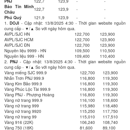
PNJ
122,7
123,9
-
-
Bảo Tín Minh
122,7
123,9
-
-
Châu
Phú Quý
121,9
123,9
-
-
1.
DOJI
- Cập nhật: 13/8/2025 4:30 - Thời gian website nguồn
cung cấp - ▼/▲ So với ngày hôm qua.
AVPL/SJC HN
122,700
123,900
AVPL/SJC HCM
122,700
123,900
AVPL/SJC ĐN
122,700
123,900
Nguyên liệu 9999 - HN
109,500
110,500
Nguyên liệu 999 - HN
109,400
110,400
2.
PNJ
- Cập nhật: 13/8/2025 4:30 - Thời gian website nguồn
cung cấp - ▼/▲ So với ngày hôm qua.
Vàng miếng SJC 999.9
122,700
123,900
Nhẫn Trơn PNJ 999.9
116,800
119,300
Vàng Kim Bảo 999.9
116,800
119,300
Vàng Phúc Lộc Tài 999.9
116,800
119,300
Vàng PNJ - Phượng Hoàng
116,800
119,300
Vàng nữ trang 999.9
116,100
118,600
Vàng nữ trang 999
115,980
118,480
Vàng nữ trang 9920
115,250
117,750
Vàng nữ trang 99
115,010
117,510
Vàng 916 (22K)
106,240
108,740
Vàng 750 (18K)
81,600
89,100