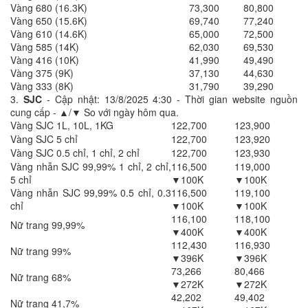
Vàng 680 (16.3K)
73,300
80,800
Vàng 650 (15.6K)
69,740
77,240
Vàng 610 (14.6K)
65,000
72,500
Vàng 585 (14K)
62,030
69,530
Vàng 416 (10K)
41,990
49,490
Vàng 375 (9K)
37,130
44,630
Vàng 333 (8K)
31,790
39,290
3.
SJC
- Cập nhật: 13/8/2025 4:30 - Thời gian website nguồn
cung cấp - ▲/▼ So với ngày hôm qua.
Vàng SJC 1L, 10L, 1KG
122,700
123,900
Vàng SJC 5 chỉ
122,700
123,920
Vàng SJC 0.5 chỉ, 1 chỉ, 2 chỉ
122,700
123,930
Vàng nhẫn SJC 99,99% 1 chỉ, 2 chỉ,
116,500
119,000
5 chỉ
▼100K
▼100K
Vàng nhẫn SJC 99,99% 0.5 chỉ, 0.3
116,500
119,100
chỉ
▼100K
▼100K
116,100
118,100
Nữ trang 99,99%
▼400K
▼400K
112,430
116,930
Nữ trang 99%
▼396K
▼396K
73,266
80,466
Nữ trang 68%
▼272K
▼272K
42,202
49,402
Nữ trang 41,7%