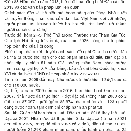
Điều 88 Hiến pháp năm 2013, thể chế hóa bằng Luật Đặc xá năm
2018 và các văn bản pháp luật liên quan.
Chính sách đặc xá thể hiện sự khoan hồng của Đảng, Nhà nước
và truyền thống nhân đạo của dân tộc Việt Nam đối với những
người phạm tội, khuyến khích họ hối cải, rèn luyện trở thành
người có ích cho xã hội.
Trước đó, hôm 24/5, Phó Thủ tướng Thường trực Phạm Gia Túc,
Chủ tịch Hội đồng tư vấn đặc xá năm 2026, cũng chủ trì phiên
họp toàn thể của Hội đồng.
Phiên họp nhằm xét, duyệt danh sách đề nghị Chủ tịch nước đặc
xá tha tù trước thời hạn cho các phạm nhân đủ điều kiện đặc xá
nhân dịp kỷ niệm 51 năm Giải phóng miền Nam, chào mừng
thành công Đại hội XIV của Đảng, bầu cử đại biểu Quốc hội khóa
XVI và đại biểu HĐND các cấp nhiệm kỳ 2026-2031.
Tính từ năm 2009 đến nay, Nhà nước đã thực hiện 12 đợt đặc xá
cho 118.000 người.
Cụ thể, từ năm 2009 đến năm 2016, thực hiện Luật Đặc xá năm
2007, Nhà nước đã thực hiện 7 đợt đặc xá (riêng năm 2009 có 2
đợt) cho 87.097 người (gồm 85.974 phạm nhân và 1.123 người
đang được hoãn, tạm đình chỉ chấp hành án phạt tù).
Sau khi Quốc hội ban hành Luật Đặc xá năm 2018 thay thế Luật
Đặc xá 2007, Nhà nước đã thực hiện 5 đợt đặc xá (từ năm 2021
đến năm 2025, trong đó năm 2025 có 2 đợt), đặc xá cho 31.320
người (gồm 31.298 phạm nhân đang chấp hành án phạt tù, 22