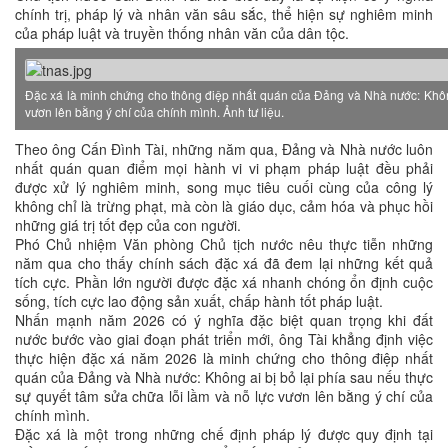
chính trị, pháp lý và nhân văn sâu sắc, thể hiện sự nghiêm minh
của pháp luật và truyền thống nhân văn của dân tộc.
Đặc xá là minh chứng cho thông điệp nhất quán của Đảng và Nhà nước: Không 
vươn lên bằng ý chí của chính mình. Ảnh tư liệu.
Theo ông Cấn Đình Tài, những năm qua, Đảng và Nhà nước luôn
nhất quán quan điểm mọi hành vi vi phạm pháp luật đều phải
được xử lý nghiêm minh, song mục tiêu cuối cùng của công lý
không chỉ là trừng phạt, mà còn là giáo dục, cảm hóa và phục hồi
những giá trị tốt đẹp của con người.
Phó Chủ nhiệm Văn phòng Chủ tịch nước nêu thực tiễn những
năm qua cho thấy chính sách đặc xá đã đem lại những kết quả
tích cực. Phần lớn người được đặc xá nhanh chóng ổn định cuộc
sống, tích cực lao động sản xuất, chấp hành tốt pháp luật.
Nhấn mạnh năm 2026 có ý nghĩa đặc biệt quan trọng khi đất
nước bước vào giai đoạn phát triển mới, ông Tài khẳng định việc
thực hiện đặc xá năm 2026 là minh chứng cho thông điệp nhất
quán của Đảng và Nhà nước: Không ai bị bỏ lại phía sau nếu thực
sự quyết tâm sửa chữa lỗi lầm và nỗ lực vươn lên bằng ý chí của
chính mình.
Đặc xá là một trong những chế định pháp lý được quy định tại