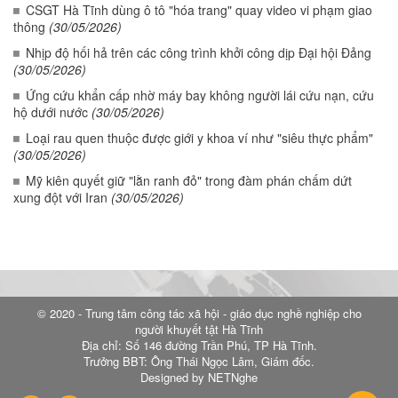
CSGT Hà Tĩnh dùng ô tô "hóa trang" quay video vi phạm giao
thông
(30/05/2026)
Nhịp độ hối hả trên các công trình khởi công dịp Đại hội Đảng
(30/05/2026)
Ứng cứu khẩn cấp nhờ máy bay không người lái cứu nạn, cứu
hộ dưới nước
(30/05/2026)
Loại rau quen thuộc được giới y khoa ví như "siêu thực phẩm"
(30/05/2026)
Mỹ kiên quyết giữ "lằn ranh đỏ" trong đàm phán chấm dứt
xung đột với Iran
(30/05/2026)
© 2020 - Trung tâm công tác xã hội - giáo dục nghề nghiệp cho
người khuyết tật Hà Tĩnh
Địa chỉ: Số 146 đường Trần Phú, TP Hà Tĩnh.
Trưởng BBT: Ông Thái Ngọc Lâm, Giám đốc.
Designed by NETNghe