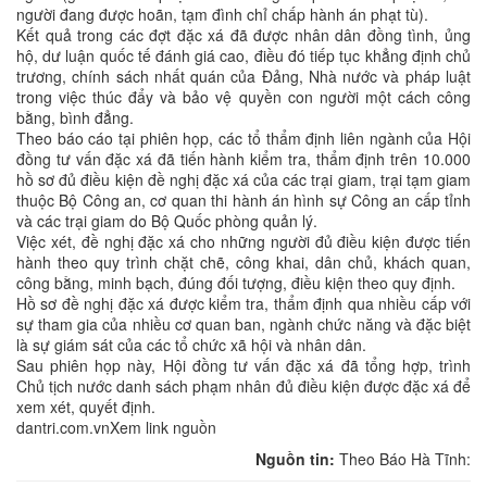
người đang được hoãn, tạm đình chỉ chấp hành án phạt tù).
Kết quả trong các đợt đặc xá đã được nhân dân đồng tình, ủng
hộ, dư luận quốc tế đánh giá cao, điều đó tiếp tục khẳng định chủ
trương, chính sách nhất quán của Đảng, Nhà nước và pháp luật
trong việc thúc đẩy và bảo vệ quyền con người một cách công
bằng, bình đẳng.
Theo báo cáo tại phiên họp, các tổ thẩm định liên ngành của Hội
đồng tư vấn đặc xá đã tiến hành kiểm tra, thẩm định trên 10.000
hồ sơ đủ điều kiện đề nghị đặc xá của các trại giam, trại tạm giam
thuộc Bộ Công an, cơ quan thi hành án hình sự Công an cấp tỉnh
và các trại giam do Bộ Quốc phòng quản lý.
Việc xét, đề nghị đặc xá cho những người đủ điều kiện được tiến
hành theo quy trình chặt chẽ, công khai, dân chủ, khách quan,
công bằng, minh bạch, đúng đối tượng, điều kiện theo quy định.
Hồ sơ đề nghị đặc xá được kiểm tra, thẩm định qua nhiều cấp với
sự tham gia của nhiều cơ quan ban, ngành chức năng và đặc biệt
là sự giám sát của các tổ chức xã hội và nhân dân.
Sau phiên họp này, Hội đồng tư vấn đặc xá đã tổng hợp, trình
Chủ tịch nước danh sách phạm nhân đủ điều kiện được đặc xá để
xem xét, quyết định.
dantri.com.vnXem link nguồn
Nguồn tin:
Theo Báo Hà Tĩnh: