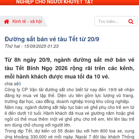
NGHIỆP CHO NGƯỜI KHUYẾT TẬT
Kinh tế - xã hội
Đường sắt bán vé tàu Tết từ 20/9
Thứ hai - 15/09/2025 01:23
Từ 8h ngày 20/9, ngành đường sắt mở bán vé
tàu Tết Bính Ngọ 2026 rộng rãi trên các kênh,
mỗi hành khách được mua tối đa 10 vé.
chia sẻ
0
Công ty CP Vận tải đường sắt cho biết từ nay đến 19/9 sẽ nhận
đăng ký mua vé tập thể. Diện ưu tiên gồm lực lượng vũ trang,
trường đại học, cao đẳng, doanh nghiệp trong khu công nghiệp.
Năm nay, ngành đường sắt tiếp tục bán vé ghế phụ cho trẻ em từ
6 đến dưới 10 tuổi. Hành khách đã mua vé giường nằm hoặc ghế
ngồi có thể mua thêm một vé ghế phụ cho trẻ em, khi lên tàu trẻ
em dùng chỗ chung với người lớn.
Trong dịp Tết, dự kiến có 55 đoàn tàu với hơn 800 toa xe, cung
ứng khoảng 330.000 vé mỗi ngày. Ngoài 7 đôi tàu khách Thống