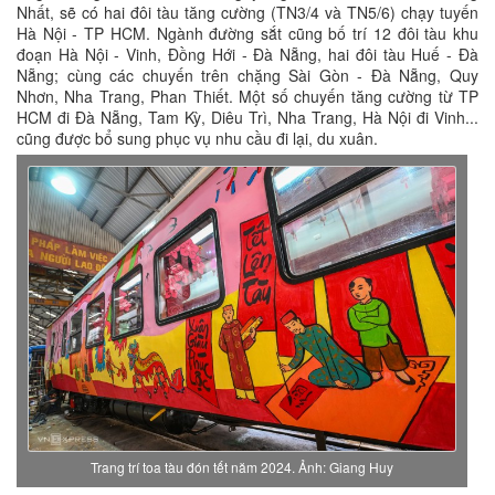
Nhất, sẽ có hai đôi tàu tăng cường (TN3/4 và TN5/6) chạy tuyến
Hà Nội - TP HCM. Ngành đường sắt cũng bố trí 12 đôi tàu khu
đoạn Hà Nội - Vinh, Đồng Hới - Đà Nẵng, hai đôi tàu Huế - Đà
Nẵng; cùng các chuyến trên chặng Sài Gòn - Đà Nẵng, Quy
Nhơn, Nha Trang, Phan Thiết. Một số chuyến tăng cường từ TP
HCM đi Đà Nẵng, Tam Kỳ, Diêu Trì, Nha Trang, Hà Nội đi Vinh...
cũng được bổ sung phục vụ nhu cầu đi lại, du xuân.
Trang trí toa tàu đón tết năm 2024. Ảnh: Giang Huy