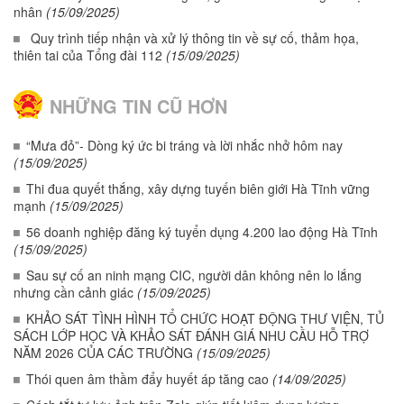
nhân
(15/09/2025)
Quy trình tiếp nhận và xử lý thông tin về sự cố, thảm họa,
thiên tai của Tổng đài 112
(15/09/2025)
NHỮNG TIN CŨ HƠN
“Mưa đỏ”- Dòng ký ức bi tráng và lời nhắc nhở hôm nay
(15/09/2025)
Thi đua quyết thắng, xây dựng tuyến biên giới Hà Tĩnh vững
mạnh
(15/09/2025)
56 doanh nghiệp đăng ký tuyển dụng 4.200 lao động Hà Tĩnh
(15/09/2025)
Sau sự cố an ninh mạng CIC, người dân không nên lo lắng
nhưng cần cảnh giác
(15/09/2025)
KHẢO SÁT TÌNH HÌNH TỔ CHỨC HOẠT ĐỘNG THƯ VIỆN, TỦ
SÁCH LỚP HỌC VÀ KHẢO SÁT ĐÁNH GIÁ NHU CẦU HỖ TRỢ
NĂM 2026 CỦA CÁC TRƯỜNG
(15/09/2025)
Thói quen âm thầm đẩy huyết áp tăng cao
(14/09/2025)