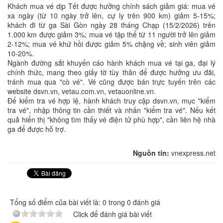
Khách mua vé dịp Tết được hưởng chính sách giảm giá: mua vé
xa ngày (từ 10 ngày trở lên, cự ly trên 900 km) giảm 5-15%;
khách đi từ ga Sài Gòn ngày 28 tháng Chạp (15/2/2026) trên
1.000 km được giảm 3%; mua vé tập thể từ 11 người trở lên giảm
2-12%; mua vé khứ hồi được giảm 5% chặng về; sinh viên giảm
10-20%.
Ngành đường sắt khuyến cáo hành khách mua vé tại ga, đại lý
chính thức, mang theo giấy tờ tùy thân để được hưởng ưu đãi,
tránh mua qua "cò vé". Vé cũng được bán trực tuyến trên các
website dsvn.vn, vetau.com.vn, vetauonline.vn.
Để kiểm tra vé hợp lệ, hành khách truy cập dsvn.vn, mục "kiểm
tra vé", nhập thông tin cần thiết và nhấn "kiểm tra vé". Nếu kết
quả hiển thị "không tìm thấy vé điện tử phù hợp", cần liên hệ nhà
ga để được hỗ trợ.
Nguồn tin:
vnexpress.net
Tổng số điểm của bài viết là: 0 trong 0 đánh giá
Click để đánh giá bài viết