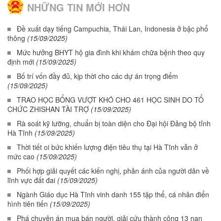
NHỮNG TIN MỚI HƠN
Đề xuất dạy tiếng Campuchia, Thái Lan, Indonesia ở bậc phổ
thông
(15/09/2025)
Mức hưởng BHYT hộ gia đình khi khám chữa bệnh theo quy
định mới
(15/09/2025)
Bố trí vốn đầy đủ, kịp thời cho các dự án trọng điểm
(15/09/2025)
TRAO HỌC BỔNG VƯỢT KHÓ CHO 461 HỌC SINH DO TỔ
CHỨC ZHISHAN TÀI TRỢ
(15/09/2025)
Rà soát kỹ lưỡng, chuẩn bị toàn diện cho Đại hội Đảng bộ tỉnh
Hà Tĩnh
(15/09/2025)
Thời tiết oi bức khiến lượng điện tiêu thụ tại Hà Tĩnh vẫn ở
mức cao
(15/09/2025)
Phối hợp giải quyết các kiến nghị, phản ánh của người dân về
lĩnh vực đất đai
(15/09/2025)
Ngành Giáo dục Hà Tĩnh vinh danh 155 tập thể, cá nhân điển
hình tiên tiến
(15/09/2025)
Phá chuyên án mua bán người, giải cứu thành công 13 nạn