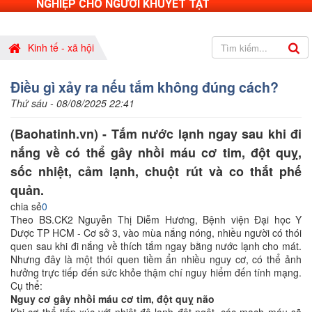
NGHIỆP CHO NGƯỜI KHUYẾT TẬT
Kinh tế - xã hội
Điều gì xảy ra nếu tắm không đúng cách?
Thứ sáu - 08/08/2025 22:41
(Baohatinh.vn) - Tắm nước lạnh ngay sau khi đi
nắng về có thể gây nhồi máu cơ tim, đột quỵ,
sốc nhiệt, cảm lạnh, chuột rút và co thắt phế
quản.
chia sẻ
0
Theo BS.CK2 Nguyễn Thị Diễm Hương, Bệnh viện Đại học Y
Dược TP HCM - Cơ sở 3, vào mùa nắng nóng, nhiều người có thói
quen sau khi đi nắng về thích tắm ngay bằng nước lạnh cho mát.
Nhưng đây là một thói quen tiềm ẩn nhiều nguy cơ, có thể ảnh
hưởng trực tiếp đến sức khỏe thậm chí nguy hiểm đến tính mạng.
Cụ thể:
Nguy cơ gây nhồi máu cơ tim, đột quỵ não