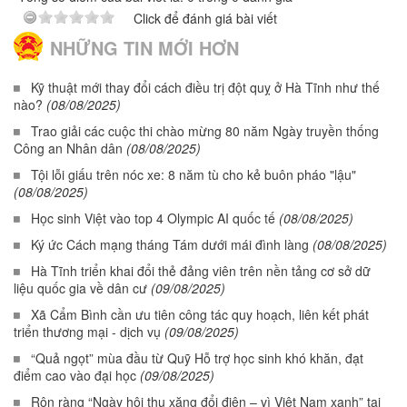
Click để đánh giá bài viết
NHỮNG TIN MỚI HƠN
Kỹ thuật mới thay đổi cách điều trị đột quỵ ở Hà Tĩnh như thế
nào?
(08/08/2025)
Trao giải các cuộc thi chào mừng 80 năm Ngày truyền thống
Công an Nhân dân
(08/08/2025)
Tội lỗi giấu trên nóc xe: 8 năm tù cho kẻ buôn pháo "lậu"
(08/08/2025)
Học sinh Việt vào top 4 Olympic AI quốc tế
(08/08/2025)
Ký ức Cách mạng tháng Tám dưới mái đình làng
(08/08/2025)
Hà Tĩnh triển khai đổi thẻ đảng viên trên nền tảng cơ sở dữ
liệu quốc gia về dân cư
(09/08/2025)
Xã Cẩm Bình cần ưu tiên công tác quy hoạch, liên kết phát
triển thương mại - dịch vụ
(09/08/2025)
“Quả ngọt” mùa đầu từ Quỹ Hỗ trợ học sinh khó khăn, đạt
điểm cao vào đại học
(09/08/2025)
Rộn ràng “Ngày hội thu xăng đổi điện – vì Việt Nam xanh” tại