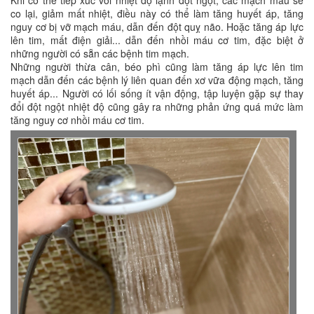
Khi cơ thể tiếp xúc với nhiệt độ lạnh đột ngột, các mạch máu sẽ
co lại, giảm mất nhiệt, điều này có thể làm tăng huyết áp, tăng
nguy cơ bị vỡ mạch máu, dẫn đến đột quỵ não. Hoặc tăng áp lực
lên tim, mất điện giải... dẫn đến nhồi máu cơ tim, đặc biệt ở
những người có sẵn các bệnh tim mạch.
Những người thừa cân, béo phì cũng làm tăng áp lực lên tim
mạch dẫn đến các bệnh lý liên quan đến xơ vữa động mạch, tăng
huyết áp... Người có lối sống ít vận động, tập luyện gặp sự thay
đổi đột ngột nhiệt độ cũng gây ra những phản ứng quá mức làm
tăng nguy cơ nhồi máu cơ tim.