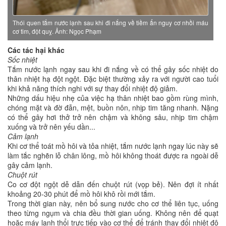
Thói quen tắm nước lạnh sau khi đi nắng về tiềm ẩn nguy cơ nhồi máu
cơ tim, đột quỵ. Ảnh: Ngọc Phạm
Các tác hại khác
Sốc nhiệt
Tắm nước lạnh ngay sau khi đi nắng về có thể gây sốc nhiệt do
thân nhiệt hạ đột ngột. Đặc biệt thường xảy ra với người cao tuổi
khi khả năng thích nghi với sự thay đổi nhiệt độ giảm.
Những dấu hiệu nhẹ của việc hạ thân nhiệt bao gồm rùng mình,
chóng mặt và đờ đẫn, mệt, buồn nôn, nhịp tim tăng nhanh. Nặng
có thể gây hơi thở trở nên chậm và không sâu, nhịp tim chậm
xuống và trở nên yếu dần...
Cảm lạnh
Khi cơ thể toát mồ hôi và tỏa nhiệt, tắm nước lạnh ngay lúc này sẽ
làm tắc nghẽn lỗ chân lông, mồ hôi không thoát được ra ngoài dễ
gây cảm lạnh.
Chuột rút
Co cơ đột ngột dễ dẫn đến chuột rút (vọp bẻ). Nên đợi ít nhất
khoảng 20-30 phút để mồ hôi khô rồi mới tắm.
Trong thời gian này, nên bổ sung nước cho cơ thể liên tục, uống
theo từng ngụm và chia đều thời gian uống. Không nên để quạt
hoặc máy lạnh thổi trực tiếp vào cơ thể để tránh thay đổi nhiệt độ