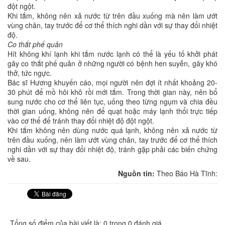
đột ngột.
Khi tắm, không nên xả nước từ trên đầu xuống mà nên làm ướt
vùng chân, tay trước để cơ thể thích nghi dần với sự thay đổi nhiệt
độ.
Co thắt phế quản
Hít không khí lạnh khi tắm nước lạnh có thể là yếu tố khởi phát
gây co thắt phế quản ở những người có bệnh hen suyễn, gây khó
thở, tức ngực.
Bác sĩ Hương khuyến cáo, mọi người nên đợi ít nhất khoảng 20-
30 phút để mồ hôi khô rồi mới tắm. Trong thời gian này, nên bổ
sung nước cho cơ thể liên tục, uống theo từng ngụm và chia đều
thời gian uống, không nên để quạt hoặc máy lạnh thổi trực tiếp
vào cơ thể để tránh thay đổi nhiệt độ đột ngột.
Khi tắm không nên dùng nước quá lạnh, không nên xả nước từ
trên đầu xuống, nên làm ướt vùng chân, tay trước để cơ thể thích
nghi dần với sự thay đổi nhiệt độ, tránh gặp phải các biến chứng
về sau.
Nguồn tin:
Theo Báo Hà Tĩnh:
Tổng số điểm của bài viết là: 0 trong 0 đánh giá