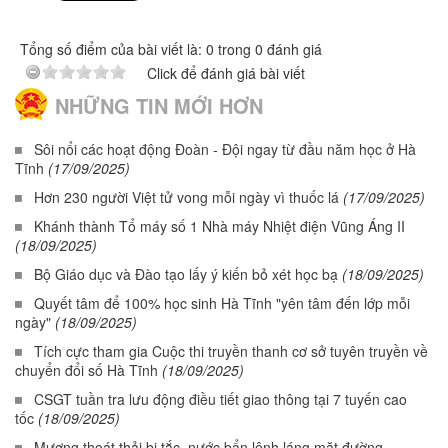
Tổng số điểm của bài viết là: 0 trong 0 đánh giá
Click để đánh giá bài viết
NHỮNG TIN MỚI HƠN
Sôi nổi các hoạt động Đoàn - Đội ngay từ đầu năm học ở Hà
Tĩnh
(17/09/2025)
Hơn 230 người Việt tử vong mỗi ngày vì thuốc lá
(17/09/2025)
Khánh thành Tổ máy số 1 Nhà máy Nhiệt điện Vũng Áng II
(18/09/2025)
Bộ Giáo dục và Đào tạo lấy ý kiến bỏ xét học bạ
(18/09/2025)
Quyết tâm để 100% học sinh Hà Tĩnh "yên tâm đến lớp mỗi
ngày"
(18/09/2025)
Tích cực tham gia Cuộc thi truyền thanh cơ sở tuyên truyền về
chuyển đổi số Hà Tĩnh
(18/09/2025)
CSGT tuần tra lưu động điều tiết giao thông tại 7 tuyến cao
tốc
(18/09/2025)
Mương thoát thải bị tắc, nước bẩn lênh láng mặt đường