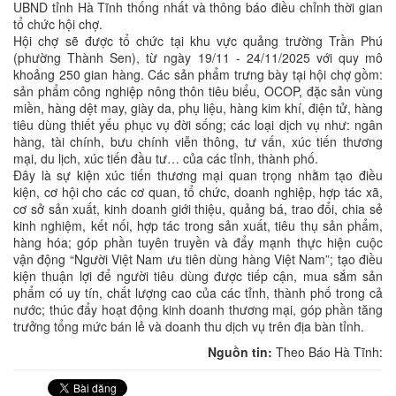
UBND tỉnh Hà Tĩnh thống nhất và thông báo điều chỉnh thời gian
tổ chức hội chợ.
Hội chợ sẽ được tổ chức tại khu vực quảng trường Trần Phú
(phường Thành Sen), từ ngày 19/11 - 24/11/2025 với quy mô
khoảng 250 gian hàng. Các sản phẩm trưng bày tại hội chợ gồm:
sản phẩm công nghiệp nông thôn tiêu biểu, OCOP, đặc sản vùng
miền, hàng dệt may, giày da, phụ liệu, hàng kim khí, điện tử, hàng
tiêu dùng thiết yếu phục vụ đời sống; các loại dịch vụ như: ngân
hàng, tài chính, bưu chính viễn thông, tư vấn, xúc tiến thương
mại, du lịch, xúc tiến đầu tư… của các tỉnh, thành phố.
Đây là sự kiện xúc tiến thương mại quan trọng nhằm tạo điều
kiện, cơ hội cho các cơ quan, tổ chức, doanh nghiệp, hợp tác xã,
cơ sở sản xuất, kinh doanh giới thiệu, quảng bá, trao đổi, chia sẻ
kinh nghiệm, kết nối, hợp tác trong sản xuất, tiêu thụ sản phẩm,
hàng hóa; góp phần tuyên truyền và đẩy mạnh thực hiện cuộc
vận động “Người Việt Nam ưu tiên dùng hàng Việt Nam”; tạo điều
kiện thuận lợi để người tiêu dùng được tiếp cận, mua sắm sản
phẩm có uy tín, chất lượng cao của các tỉnh, thành phố trong cả
nước; thúc đẩy hoạt động kinh doanh thương mại, góp phần tăng
trưởng tổng mức bán lẻ và doanh thu dịch vụ trên địa bàn tỉnh.
Nguồn tin:
Theo Báo Hà Tĩnh: