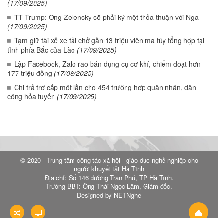
(17/09/2025)
TT Trump: Ông Zelensky sẽ phải ký một thỏa thuận với Nga
(17/09/2025)
Tạm giữ tài xế xe tải chở gần 13 triệu viên ma túy tổng hợp tại
tỉnh phía Bắc của Lào
(17/09/2025)
Lập Facebook, Zalo rao bán dụng cụ cơ khí, chiếm đoạt hơn
177 triệu đồng
(17/09/2025)
Chi trả trợ cấp một lần cho 454 trường hợp quân nhân, dân
công hỏa tuyến
(17/09/2025)
© 2020 - Trung tâm công tác xã hội - giáo dục nghề nghiệp cho
người khuyết tật Hà Tĩnh
Địa chỉ: Số 146 đường Trần Phú, TP Hà Tĩnh.
Trưởng BBT: Ông Thái Ngọc Lâm, Giám đốc.
Designed by NETNghe