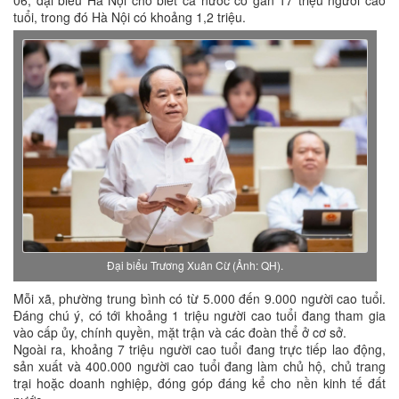
06, đại biểu Hà Nội cho biết cả nước có gần 17 triệu người cao
tuổi, trong đó Hà Nội có khoảng 1,2 triệu.
Đại biểu Trương Xuân Cừ (Ảnh: QH).
Mỗi xã, phường trung bình có từ 5.000 đến 9.000 người cao tuổi.
Đáng chú ý, có tới khoảng 1 triệu người cao tuổi đang tham gia
vào cấp ủy, chính quyền, mặt trận và các đoàn thể ở cơ sở.
Ngoài ra, khoảng 7 triệu người cao tuổi đang trực tiếp lao động,
sản xuất và 400.000 người cao tuổi đang làm chủ hộ, chủ trang
trại hoặc doanh nghiệp, đóng góp đáng kể cho nền kinh tế đất