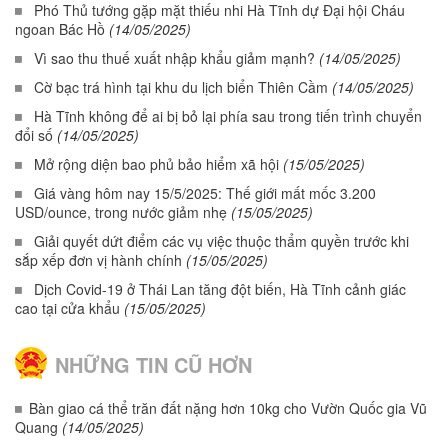
Phó Thủ tướng gặp mặt thiếu nhi Hà Tĩnh dự Đại hội Cháu
ngoan Bác Hồ
(14/05/2025)
Vì sao thu thuế xuất nhập khẩu giảm mạnh?
(14/05/2025)
Cờ bạc trá hình tại khu du lịch biển Thiên Cầm
(14/05/2025)
Hà Tĩnh không để ai bị bỏ lại phía sau trong tiến trình chuyển
đổi số
(14/05/2025)
Mở rộng diện bao phủ bảo hiểm xã hội
(15/05/2025)
Giá vàng hôm nay 15/5/2025: Thế giới mất mốc 3.200
USD/ounce, trong nước giảm nhẹ
(15/05/2025)
Giải quyết dứt điểm các vụ việc thuộc thẩm quyền trước khi
sắp xếp đơn vị hành chính
(15/05/2025)
Dịch Covid-19 ở Thái Lan tăng đột biến, Hà Tĩnh cảnh giác
cao tại cửa khẩu
(15/05/2025)
NHỮNG TIN CŨ HƠN
Bàn giao cá thể trăn đất nặng hơn 10kg cho Vườn Quốc gia Vũ
Quang
(14/05/2025)