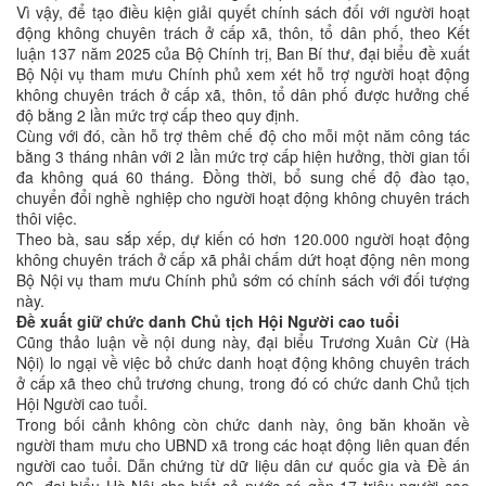
Vì vậy, để tạo điều kiện giải quyết chính sách đối với người hoạt
động không chuyên trách ở cấp xã, thôn, tổ dân phố, theo Kết
luận 137 năm 2025 của Bộ Chính trị, Ban Bí thư, đại biểu đề xuất
Bộ Nội vụ tham mưu Chính phủ xem xét hỗ trợ người hoạt động
không chuyên trách ở cấp xã, thôn, tổ dân phố được hưởng chế
độ bằng 2 lần mức trợ cấp theo quy định.
Cùng với đó, cần hỗ trợ thêm chế độ cho mỗi một năm công tác
bằng 3 tháng nhân với 2 lần mức trợ cấp hiện hưởng, thời gian tối
đa không quá 60 tháng. Đồng thời, bổ sung chế độ đào tạo,
chuyển đổi nghề nghiệp cho người hoạt động không chuyên trách
thôi việc.
Theo bà, sau sắp xếp, dự kiến có hơn 120.000 người hoạt động
không chuyên trách ở cấp xã phải chấm dứt hoạt động nên mong
Bộ Nội vụ tham mưu Chính phủ sớm có chính sách với đối tượng
này.
Đề xuất giữ chức danh Chủ tịch Hội Người cao tuổi
Cũng thảo luận về nội dung này, đại biểu Trương Xuân Cừ (Hà
Nội) lo ngại về việc bỏ chức danh hoạt động không chuyên trách
ở cấp xã theo chủ trương chung, trong đó có chức danh Chủ tịch
Hội Người cao tuổi.
Trong bối cảnh không còn chức danh này, ông băn khoăn về
người tham mưu cho UBND xã trong các hoạt động liên quan đến
người cao tuổi. Dẫn chứng từ dữ liệu dân cư quốc gia và Đề án