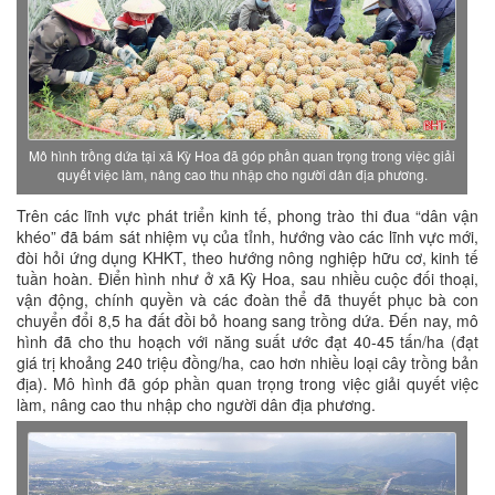
Mô hình trồng dứa tại xã Kỳ Hoa đã góp phần quan trọng trong việc giải
quyết việc làm, nâng cao thu nhập cho người dân địa phương.
Trên các lĩnh vực phát triển kinh tế, phong trào thi đua “dân vận
khéo” đã bám sát nhiệm vụ của tỉnh, hướng vào các lĩnh vực mới,
đòi hỏi ứng dụng KHKT, theo hướng nông nghiệp hữu cơ, kinh tế
tuần hoàn. Điển hình như ở xã Kỳ Hoa, sau nhiều cuộc đối thoại,
vận động, chính quyền và các đoàn thể đã thuyết phục bà con
chuyển đổi 8,5 ha đất đồi bỏ hoang sang trồng dứa. Đến nay, mô
hình đã cho thu hoạch với năng suất ước đạt 40-45 tấn/ha (đạt
giá trị khoảng 240 triệu đồng/ha, cao hơn nhiều loại cây trồng bản
địa). Mô hình đã góp phần quan trọng trong việc giải quyết việc
làm, nâng cao thu nhập cho người dân địa phương.