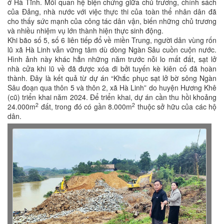
ở Hà Tĩnh. Mối quan hệ biện chứng giữa chủ trương, chính sách
của Đảng, nhà nước với việc thực thi của toàn thể nhân dân đã
cho thấy sức mạnh của công tác dân vận, biến những chủ trương
và nhiều nhiệm vụ lớn thành hiện thực sinh động.
Khi bão số 5, số 6 liên tiếp đổ về miền Trung, người dân vùng rốn
lũ xã Hà Linh vẫn vững tâm dù dòng Ngàn Sâu cuồn cuộn nước.
Hình ảnh này khác hẳn những năm trước nỗi lo mất đất, sạt lở
nhà cửa khi lũ về đã được xóa đi bởi tuyến kè kiên cố đã hoàn
thành. Đây là kết quả từ dự án “Khắc phục sạt lở bờ sông Ngàn
Sâu đoạn qua thôn 5 và thôn 2, xã Hà Linh” do huyện Hương Khê
(cũ) triển khai năm 2024. Để triển khai, dự án cần thu hồi khoảng
2
2
24.000m
đất, trong đó có gần 8.000m
thuộc sở hữu của các hộ
dân.