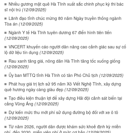
Nhiều gương mặt quê Hà Tĩnh xuất sắc chinh phục kỳ thi bác
sĩ nội trú
(12/09/2025)
Lãnh đạo tỉnh chúc mừng 80 năm Ngày truyền thống ngành
Tòa án
(12/09/2025)
Ngành Y tế Hà Tĩnh tuyên dương 67 điển hình tiên tiến
(12/09/2025)
VNCERT khuyến cáo người dân nâng cao cảnh giác sau sự cố
lộ dữ liệu tín dụng
(12/09/2025)
Rau xanh tăng giá, nông dân Hà Tĩnh tăng tốc xuống giống
(12/09/2025)
Ủy ban MTTQ tỉnh Hà Tĩnh có tân Phó Chủ tịch
(12/09/2025)
Phát huy giá trị lịch sử 95 năm Xô Viết Nghệ Tĩnh, xây dựng
quê hương ngày càng giàu đẹp
(12/09/2025)
Tạo điều kiện thuận lợi để xây dựng Hải đội cảnh sát biển tại
cảng Vũng Áng
(12/09/2025)
Dự kiến mức thu mới phí sử dụng đường bộ đối với xe ô tô
(12/09/2025)
Từ năm 2026, người dân được khám sức khoẻ định kỳ miễn
phí, đến 2030, miễn viện phí ở mức cơ bản
(12/09/2025)