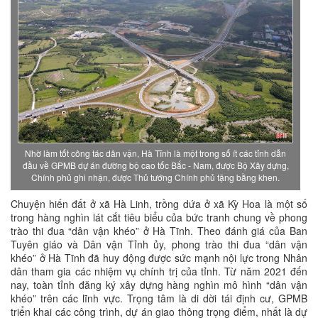
Nhờ làm tốt công tác dân vận, Hà Tĩnh là một trong số ít các tỉnh dẫn
đầu về GPMB dự án đường bộ cao tốc Bắc - Nam , được Bộ Xây dựng,
Chính phủ ghi nhận, được Thủ tướng Chính phủ tặng bằng khen.
Chuyện hiến đất ở xã Hà Linh, trồng dứa ở xã Kỳ Hoa là một số
trong hàng nghìn lát cắt tiêu biểu của bức tranh chung về phong
trào thi đua “dân vận khéo” ở Hà Tĩnh. Theo đánh giá của Ban
Tuyên giáo và Dân vận Tỉnh ủy, phong trào thi đua “dân vận
khéo” ở Hà Tĩnh đã huy động được sức mạnh nội lực trong Nhân
dân tham gia các nhiệm vụ chính trị của tỉnh. Từ năm 2021 đến
nay, toàn tỉnh đăng ký xây dựng hàng nghìn mô hình “dân vận
khéo” trên các lĩnh vực. Trọng tâm là di dời tái định cư, GPMB
triển khai các công trình, dự án giao thông trọng điểm, nhất là dự