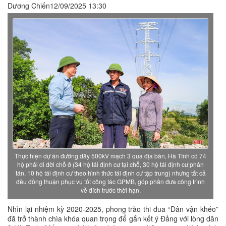
Dương Chiến12/09/2025 13:30
Thực hiện dự án đường dây 500kV mạch 3 qua địa bàn, Hà Tĩnh có 74
hộ phải di dời chỗ ở (34 hộ tái định cư tại chỗ, 30 hộ tái định cư phân
tán, 10 hộ tái định cư theo hình thức tái định cư tập trung) nhưng tất cả
đều đồng thuận phục vụ tốt công tác GPMB, góp phần đưa công trình
về đích trước thời hạn.
Nhìn lại nhiệm kỳ 2020-2025, phong trào thi đua “Dân vận khéo”
đã trở thành chìa khóa quan trọng để gắn kết ý Đảng với lòng dân