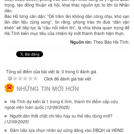
trọng, tạo đồng thuận xã hội, khai thác nguồn lực to lớn từ Nhân
dân.
Bác Hồ từng căn dặn: “Dễ trăm lần không dân cũng chịu, khó vạn
lần dân liệu cũng xong”, tin rằng, phong trào thi đua “dân vận
khéo” sẽ tiếp tục là “cầu nối niềm tin”, là chìa khóa quan trọng để
Hà Tĩnh biến mục tiêu của nhiệm kỳ mới thành thành hiện thực.
Nguồn tin:
Theo Báo Hà Tĩnh:
Tổng số điểm của bài viết là: 0 trong 0 đánh giá
Click để đánh giá bài viết
NHỮNG TIN MỚI HƠN
Hà Tĩnh dự kiến là 1 trong 6 tỉnh, thành thí điểm cấp cứu
ngoại viện toàn quốc
(12/09/2025)
Người dân thắt chặt chi tiêu hay xu thế tiêu dùng mới?
(12/09/2025)
Đảm bảo lựa chọn nhân sự xứng đáng vào ĐBQH và HĐND