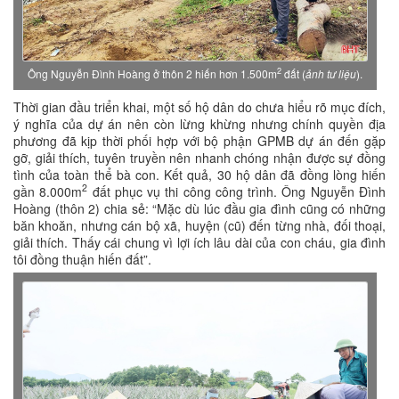
2
Ông Nguyễn Đình Hoàng ở thôn 2 hiến hơn 1.500m
đất (
ảnh tư liệu
).
Thời gian đầu triển khai, một số hộ dân do chưa hiểu rõ mục đích,
ý nghĩa của dự án nên còn lừng khừng nhưng chính quyền địa
phương đã kịp thời phối hợp với bộ phận GPMB dự án đến gặp
gỡ, giải thích, tuyên truyền nên nhanh chóng nhận được sự đồng
tình của toàn thể bà con. Kết quả, 30 hộ dân đã đồng lòng hiến
2
gần 8.000m
đất phục vụ thi công công trình. Ông Nguyễn Đình
Hoàng (thôn 2) chia sẻ: “Mặc dù lúc đầu gia đình cũng có những
băn khoăn, nhưng cán bộ xã, huyện (cũ) đến từng nhà, đối thoại,
giải thích. Thấy cái chung vì lợi ích lâu dài của con cháu, gia đình
tôi đồng thuận hiến đất”.