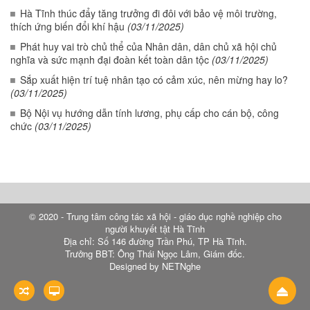
Hà Tĩnh thúc đẩy tăng trưởng đi đôi với bảo vệ môi trường,
thích ứng biến đổi khí hậu
(03/11/2025)
Phát huy vai trò chủ thể của Nhân dân, dân chủ xã hội chủ
nghĩa và sức mạnh đại đoàn kết toàn dân tộc
(03/11/2025)
Sắp xuất hiện trí tuệ nhân tạo có cảm xúc, nên mừng hay lo?
(03/11/2025)
Bộ Nội vụ hướng dẫn tính lương, phụ cấp cho cán bộ, công
chức
(03/11/2025)
© 2020 - Trung tâm công tác xã hội - giáo dục nghề nghiệp cho
người khuyết tật Hà Tĩnh
Địa chỉ: Số 146 đường Trần Phú, TP Hà Tĩnh.
Trưởng BBT: Ông Thái Ngọc Lâm, Giám đốc.
Designed by NETNghe