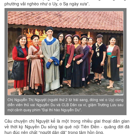
phường vải nghèo như o Uy, o Sạ ngày xưa”.
Chị Nguyễn Thị Nguyệt (người thứ 2 từ trái sang, đóng vai o Uy) cùng
diễn viên thủ vai Nguyễn Du và CLB Dân ca ví, giặm Trường Lưu sau
một cảnh quay phim "Đại thi hào Nguyễn Du".
Câu chuyện chị Nguyệt kể là một trong nhiều giai thoại dân gian
về thời kỳ Nguyễn Du sống tại quê nội Tiên Điền - quãng đời đã
hun đúc nên chất “người dân dã” trong tâm hồn ông.