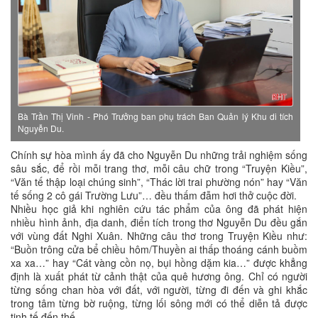
Bà Trần Thị Vinh - Phó Trưởng ban phụ trách Ban Quản lý Khu di tích
Nguyễn Du.
Chính sự hòa mình ấy đã cho Nguyễn Du những trải nghiệm sống
sâu sắc, để rồi mỗi trang thơ, mỗi câu chữ trong “Truyện Kiều”,
“Văn tế thập loại chúng sinh”, “Thác lời trai phường nón” hay “Văn
tế sống 2 cô gái Trường Lưu”… đều thấm đẫm hơi thở cuộc đời.
Nhiều học giả khi nghiên cứu tác phẩm của ông đã phát hiện
nhiều hình ảnh, địa danh, điển tích trong thơ Nguyễn Du đều gắn
với vùng đất Nghi Xuân. Những câu thơ trong Truyện Kiều như:
“Buồn trông cửa bể chiều hôm/Thuyền ai thấp thoáng cánh buồm
xa xa…” hay “Cát vàng cồn nọ, bụi hồng dặm kia…” được khẳng
định là xuất phát từ cảnh thật của quê hương ông. Chỉ có người
từng sống chan hòa với đất, với người, từng đi đến và ghi khắc
trong tâm từng bờ ruộng, từng lối sông mới có thể diễn tả được
tinh tế đến thế.