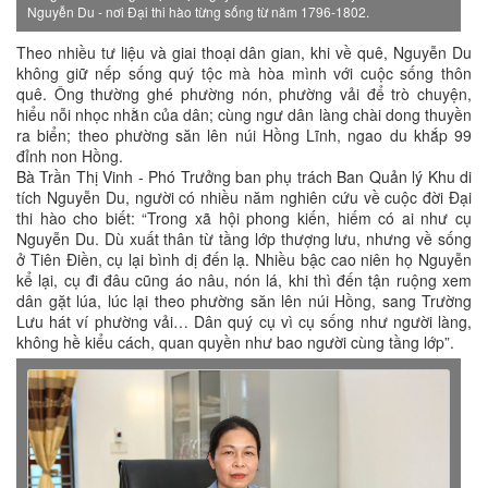
Nguyễn Du - nơi Đại thi hào từng sống từ năm 1796-1802.
Theo nhiều tư liệu và giai thoại dân gian, khi về quê, Nguyễn Du
không giữ nếp sống quý tộc mà hòa mình với cuộc sống thôn
quê. Ông thường ghé phường nón, phường vải để trò chuyện,
hiểu nỗi nhọc nhằn của dân; cùng ngư dân làng chài dong thuyền
ra biển; theo phường săn lên núi Hồng Lĩnh, ngao du khắp 99
đỉnh non Hồng.
Bà Trần Thị Vinh - Phó Trưởng ban phụ trách Ban Quản lý Khu di
tích Nguyễn Du, người có nhiều năm nghiên cứu về cuộc đời Đại
thi hào cho biết: “Trong xã hội phong kiến, hiếm có ai như cụ
Nguyễn Du. Dù xuất thân từ tầng lớp thượng lưu, nhưng về sống
ở Tiên Điền, cụ lại bình dị đến lạ. Nhiều bậc cao niên họ Nguyễn
kể lại, cụ đi đâu cũng áo nâu, nón lá, khi thì đến tận ruộng xem
dân gặt lúa, lúc lại theo phường săn lên núi Hồng, sang Trường
Lưu hát ví phường vải… Dân quý cụ vì cụ sống như người làng,
không hề kiểu cách, quan quyền như bao người cùng tầng lớp”.