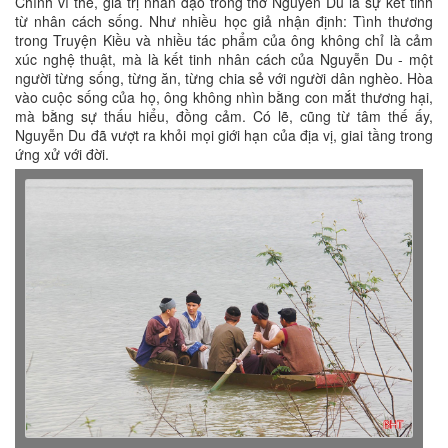
Chính vì thế, giá trị nhân đạo trong thơ Nguyễn Du là sự kết tinh
từ nhân cách sống. Như nhiều học giả nhận định: Tình thương
trong Truyện Kiều và nhiều tác phẩm của ông không chỉ là cảm
xúc nghệ thuật, mà là kết tinh nhân cách của Nguyễn Du - một
người từng sống, từng ăn, từng chia sẻ với người dân nghèo. Hòa
vào cuộc sống của họ, ông không nhìn bằng con mắt thương hại,
mà bằng sự thấu hiểu, đồng cảm. Có lẽ, cũng từ tâm thế ấy,
Nguyễn Du đã vượt ra khỏi mọi giới hạn của địa vị, giai tầng trong
ứng xử với đời.