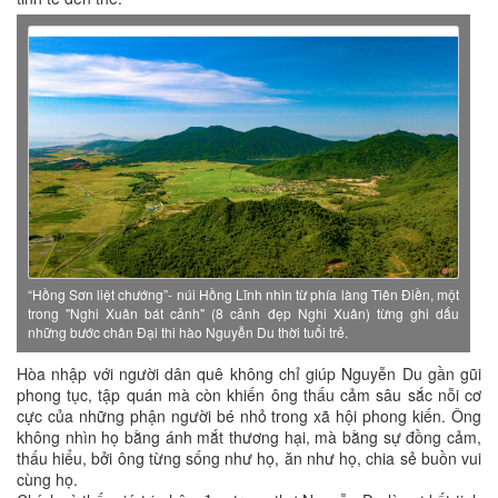
“Hồng Sơn liệt chướng”- núi Hồng Lĩnh nhìn từ phía làng Tiên Điền, một
trong "Nghi Xuân bát cảnh" (8 cảnh đẹp Nghi Xuân) từng ghi dấu
những bước chân Đại thi hào Nguyễn Du thời tuổi trẻ.
Hòa nhập với người dân quê không chỉ giúp Nguyễn Du gần gũi
phong tục, tập quán mà còn khiến ông thấu cảm sâu sắc nỗi cơ
cực của những phận người bé nhỏ trong xã hội phong kiến. Ông
không nhìn họ bằng ánh mắt thương hại, mà bằng sự đồng cảm,
thấu hiểu, bởi ông từng sống như họ, ăn như họ, chia sẻ buồn vui
cùng họ.