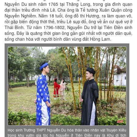
Nguyễn Du sinh năm 1765 tại Thăng Long, trong gia đình quan
đại thần triều đình nhà Lê. Cha ông là Tể tướng Xuân Quận công
Nguyễn Nghiễm. Năm 18 tuổi, ông đỗ thi Hương, ra làm quan võ,
rồi gặp biến động thời thế, triều Lê sụp đổ, ông về ẩn cư quê vợ ở
Thái Bình. Từ năm 1796-1802, Nguyễn Du trở lại Tiên Điền sinh
sống. Đây là quãng thời gian ông gần gũi nhất với người dân quê,
sống chan hòa với người bình dân vùng đất Hồng Lam.
Học sinh Trường THPT Nguyễn Du hóa thân vào nhân vật Truyện Kiều
trong khu vườn gia tộc họ Nguyễn ở Tiên Điền nay là Khu di tích