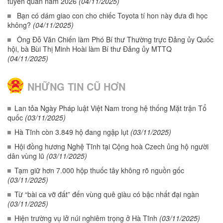
tuyển quân năm 2026
(04/11/2025)
Bạn có dám giao con cho chiếc Toyota tí hon này đưa đi học
không?
(04/11/2025)
Ông Đỗ Văn Chiến làm Phó Bí thư Thường trực Đảng ủy Quốc
hội, bà Bùi Thị Minh Hoài làm Bí thư Đảng ủy MTTQ
(04/11/2025)
NHỮNG TIN CŨ HƠN
Lan tỏa Ngày Pháp luật Việt Nam trong hệ thống Mặt trận Tổ
quốc
(03/11/2025)
Hà Tĩnh còn 3.849 hộ đang ngập lụt
(03/11/2025)
Hội đồng hương Nghệ Tĩnh tại Cộng hoà Czech ủng hộ người
dân vùng lũ
(03/11/2025)
Tạm giữ hơn 7.000 hộp thuốc tây không rõ nguồn gốc
(03/11/2025)
Từ “bài ca vỡ đất” đến vùng quê giàu có bậc nhất đại ngàn
(03/11/2025)
Hiện trường vụ lở núi nghiêm trọng ở Hà Tĩnh
(03/11/2025)