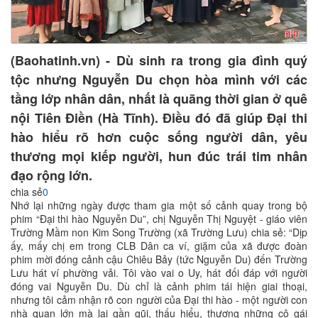
(Baohatinh.vn) - Dù sinh ra trong gia đình quý
tộc nhưng Nguyễn Du chọn hòa mình với các
tầng lớp nhân dân, nhất là quãng thời gian ở quê
nội Tiên Điền (Hà Tĩnh). Điều đó đã giúp Đại thi
hào hiểu rõ hơn cuộc sống người dân, yêu
thương mọi kiếp người, hun đúc trái tim nhân
đạo rộng lớn.
chia sẻ
0
Nhớ lại những ngày được tham gia một số cảnh quay trong bộ
phim “Đại thi hào Nguyễn Du”, chị Nguyễn Thị Nguyệt - giáo viên
Trường Mầm non Kim Song Trường (xã Trường Lưu) chia sẻ: “Dịp
ấy, mấy chị em trong CLB Dân ca ví, giặm của xã được đoàn
phim mời đóng cảnh cậu Chiêu Bảy (tức Nguyễn Du) đến Trường
Lưu hát ví phường vải. Tôi vào vai o Uy, hát đối đáp với người
đóng vai Nguyễn Du. Dù chỉ là cảnh phim tái hiện giai thoại,
nhưng tôi cảm nhận rõ con người của Đại thi hào - một người con
nhà quan lớn mà lại gần gũi, thấu hiểu, thương những cô gái