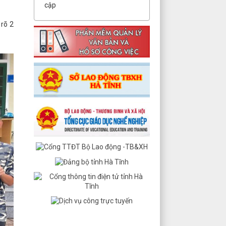
cập
rõ 2