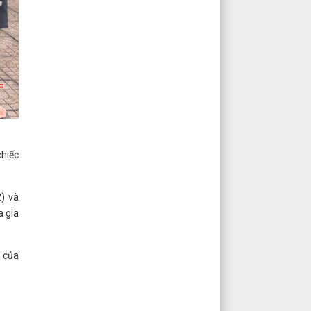
chiếc
) và
a gia
9 của