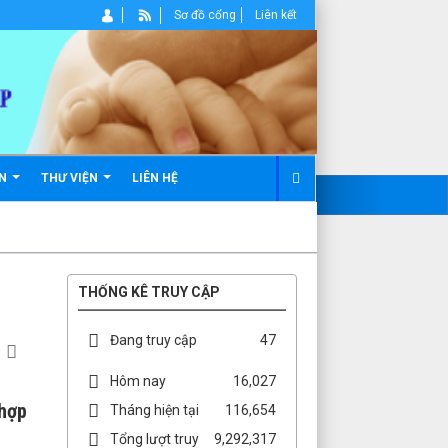
Sơ đồ cổng
Liên kết
ẢN
THƯ VIỆN
LIÊN HỆ
THỐNG KÊ TRUY CẬP
Đang truy cập
47
Hôm nay
16,027
 hợp
Tháng hiện tại
116,654
Tổng lượt truy
9,292,317