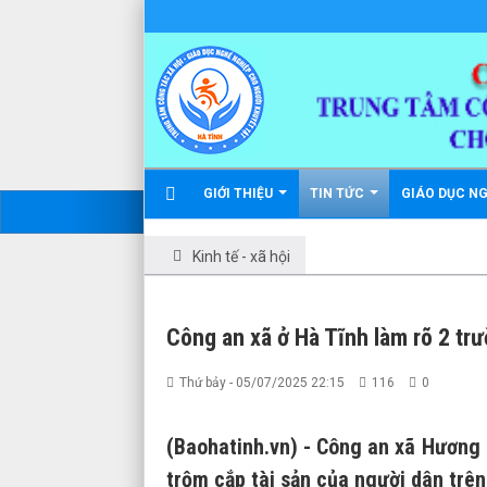
GIỚI THIỆU
TIN TỨC
GIÁO DỤC N
Kinh tế - xã hội
Công an xã ở Hà Tĩnh làm rõ 2 trư
Thứ bảy - 05/07/2025 22:15
116
0
(Baohatinh.vn) - Công an xã Hương 
trộm cắp tài sản của người dân trên