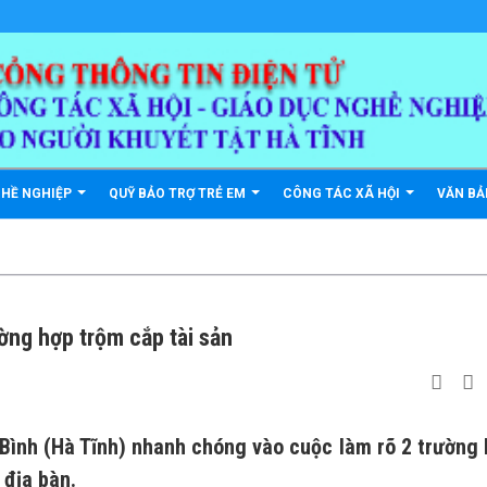
GHỀ NGHIỆP
QUỸ BẢO TRỢ TRẺ EM
CÔNG TÁC XÃ HỘI
VĂN B
ờng hợp trộm cắp tài sản
Bình (Hà Tĩnh) nhanh chóng vào cuộc làm rõ 2 trường
 địa bàn.