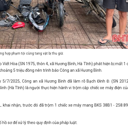
ờng hợp phạm tội cùng tang vật bị thu giữ.
 Viết Hòa (SN 1975, thôn 4, xã Hương Bình, Hà Tĩnh) phát hiện bị mất 1 
hoảng 5 triệu đồng nên trình báo Công an xã Hương Bình.
ày 5/7/2025, Công an xã Hương Bình đã làm rõ Bạch Đình Đ. (SN 2012
ình (Hà Tĩnh) là người thực hiện hành vi trộm cắp chiếc xe máy điện củ
 L. khai nhận, trước đó đã trộm 1 chiếc xe máy mang BKS 38B1 - 258.8
ố hồ sơ để xử lý theo quy định của pháp luật.