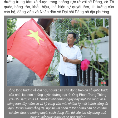
đường trung tâm xã được trang hoàng rực rỡ với cờ Đảng, cờ Tổ
quốc, băng rôn, khẩu hiệu, thể hiện sự quyết tâm, tin tưởng của
cán bộ, đảng viên và Nhân dân về Đại hội Đảng bộ địa phương.
Đồng lòng hướng về đại hội, người dân chủ động treo cờ Tổ quốc trước
cửa nhà, tạo nên những tuyến đường rực rỡ. Ông Phạm Trung Thông
(xã Cổ Đạm) chia sẻ: "
Không khí những ngày này thật rộn ràng, ai ai
cũng tràn đầy niềm tin và kỳ vọng vào một nhiệm kỳ mới thành công tốt
đẹp. Tôi tin tưởng rằng đại hội sẽ lựa chọn được những cán bộ có tâm,
có tầm, đưa ra những quyết sách đúng đắn để tiếp tục xây dựng quê
hương, đất nước ngày càng phát triển".