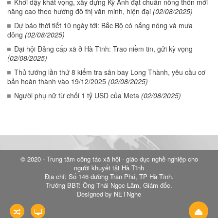
Khơi dậy khát vọng, xây dựng Kỳ Anh đạt chuẩn nông thôn mới
nâng cao theo hướng đô thị văn minh, hiện đại
(02/08/2025)
Dự báo thời tiết 10 ngày tới: Bắc Bộ có nắng nóng và mưa
dông
(02/08/2025)
Đại hội Đảng cấp xã ở Hà Tĩnh: Trao niềm tin, gửi kỳ vọng
(02/08/2025)
Thủ tướng lần thứ 8 kiểm tra sân bay Long Thành, yêu cầu cơ
bản hoàn thành vào 19/12/2025
(02/08/2025)
Người phụ nữ từ chối 1 tỷ USD của Meta
(02/08/2025)
© 2020 - Trung tâm công tác xã hội - giáo dục nghề nghiệp cho
người khuyết tật Hà Tĩnh
Địa chỉ: Số 146 đường Trần Phú, TP Hà Tĩnh.
Trưởng BBT: Ông Thái Ngọc Lâm, Giám đốc.
Designed by NETNghe