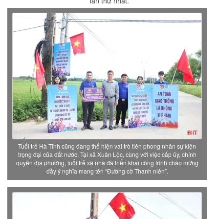
lần thứ nhất.
Tuổi trẻ Hà Tĩnh cũng đang thể hiện vai trò tiên phong nhân sự kiện
trọng đại của đất nước. Tại xã Xuân Lộc, cùng với việc cấp ủy, chính
quyền địa phương, tuổi trẻ xã nhà đã triển khai công trình chào mừng
đầy ý nghĩa mang tên “Đường cờ Thanh niên”.