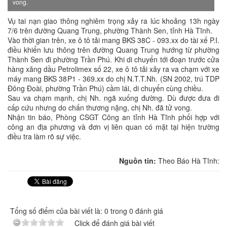
vong.
Vụ tai nạn giao thông nghiêm trọng xảy ra lúc khoảng 13h ngày
7/6 trên đường Quang Trung, phường Thành Sen, tỉnh Hà Tĩnh.
Vào thời gian trên, xe ô tô tải mang BKS 38C - 093.xx do tài xế P.I.
điều khiển lưu thông trên đường Quang Trung hướng từ phường
Thành Sen đi phường Trần Phú. Khi di chuyển tới đoạn trước cửa
hàng xăng dầu Petrolimex số 22, xe ô tô tải xảy ra va chạm với xe
máy mang BKS 38P1 - 369.xx do chị N.T.T.Nh. (SN 2002, trú TDP
Đông Đoài, phường Trần Phú) cầm lái, di chuyển cùng chiều.
Sau va chạm mạnh, chị Nh. ngã xuống đường. Dù được đưa đi
cấp cứu nhưng do chấn thương nặng, chị Nh. đã tử vong.
Nhận tin báo, Phòng CSGT Công an tỉnh Hà Tĩnh phối hợp với
công an địa phương và đơn vị liên quan có mặt tại hiện trường
điều tra làm rõ sự việc.
Nguồn tin:
Theo Báo Hà Tĩnh:
Tổng số điểm của bài viết là: 0 trong 0 đánh giá
Click để đánh giá bài viết