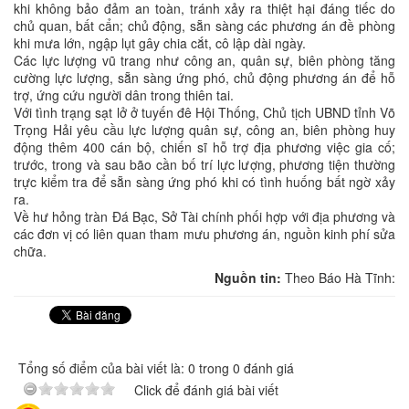
khi không bảo đảm an toàn, tránh xảy ra thiệt hại đáng tiếc do
chủ quan, bất cẩn; chủ động, sẵn sàng các phương án đề phòng
khi mưa lớn, ngập lụt gây chia cắt, cô lập dài ngày.
Các lực lượng vũ trang như công an, quân sự, biên phòng tăng
cường lực lượng, sẵn sàng ứng phó, chủ động phương án để hỗ
trợ, ứng cứu người dân trong thiên tai.
Với tình trạng sạt lở ở tuyến đê Hội Thống, Chủ tịch UBND tỉnh Võ
Trọng Hải yêu cầu lực lượng quân sự, công an, biên phòng huy
động thêm 400 cán bộ, chiến sĩ hỗ trợ địa phương việc gia cố;
trước, trong và sau bão cần bố trí lực lượng, phương tiện thường
trực kiểm tra để sẵn sàng ứng phó khi có tình huống bất ngờ xảy
ra.
Về hư hỏng tràn Đá Bạc, Sở Tài chính phối hợp với địa phương và
các đơn vị có liên quan tham mưu phương án, nguồn kinh phí sửa
chữa.
Nguồn tin:
Theo Báo Hà Tĩnh:
Tổng số điểm của bài viết là: 0 trong 0 đánh giá
Click để đánh giá bài viết