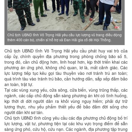
Chủ tịch UBND tỉnh Võ Trọng Hải yêu cầu lực lượng vũ trang điều động
thêm 400 cán bộ, chiến sĩ hỗ trợ xã Đan Hải gia cố đê Hội Thống.
Chủ tịch UBND tỉnh Võ Trọng Hải yêu cầu phát huy vai trò của
cấp ủy, chính quyền địa phương trong phòng chống bão số 5,
trong đó, cần chủ động hơn, linh hoạt hơn, kịp thời triển khai các
phương án ứng phó, không chủ quan, lơ là, mất cảnh giác. Các
lực lượng tiếp tục kêu gọi tàu thuyền vào nơi tránh trú an toàn;
quá trình tàu vào tránh trú bão, cần hướng dẫn, sắp xếp đảm bảo
an toàn, trật tự.
Tại các vùng xung yếu, cửa sông, cửa biển, vùng trũng thấp, các
ngành, các cấp chủ động sẵn sàng phương án khi có tình huống,
kịp thời di dời người dân ra khỏi vùng nguy hiểm; phải dự trữ
lương thực, nhu yếu phẩm thiết yếu để bảo đảm đời sống cho
người dân khi sơ tán.
Chủ tịch UBND tỉnh cũng yêu cầu các địa phương chủ động bố trí
lực lượng, vật tư, phương tiện tại các khu vực trọng điểm để sẵn
sàng ứng phó, cứu hộ, cứu nạn. Các ngành, địa phương tập trung