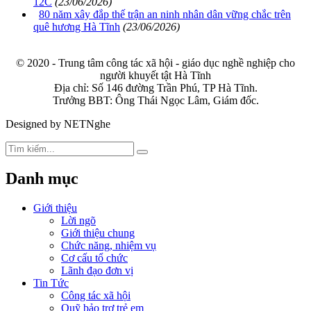
12C
(23/06/2026)
80 năm xây đắp thế trận an ninh nhân dân vững chắc trên
quê hương Hà Tĩnh
(23/06/2026)
© 2020 - Trung tâm công tác xã hội - giáo dục nghề nghiệp cho
người khuyết tật Hà Tĩnh
Địa chỉ: Số 146 đường Trần Phú, TP Hà Tĩnh.
Trưởng BBT: Ông Thái Ngọc Lâm, Giám đốc.
Designed by NETNghe
Danh mục
Giới thiệu
Lời ngõ
Giới thiệu chung
Chức năng, nhiệm vụ
Cơ cấu tổ chức
Lãnh đạo đơn vị
Tin Tức
Công tác xã hội
Quỹ bảo trợ trẻ em