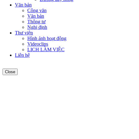
Văn bản
Công văn
Văn bản
Thông tư
Nghị định
Thư viện
Hình ảnh hoạt động
Videoclips
LICH LÀM VIỆC
Liên hệ
Close