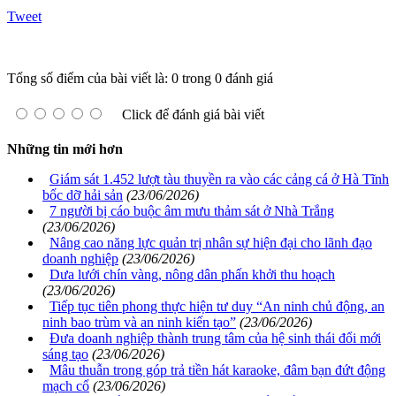
Tweet
Tổng số điểm của bài viết là: 0 trong 0 đánh giá
Click để đánh giá bài viết
Những tin mới hơn
Giám sát 1.452 lượt tàu thuyền ra vào các cảng cá ở Hà Tĩnh
bốc dỡ hải sản
(23/06/2026)
7 người bị cáo buộc âm mưu thảm sát ở Nhà Trắng
(23/06/2026)
Nâng cao năng lực quản trị nhân sự hiện đại cho lãnh đạo
doanh nghiệp
(23/06/2026)
Dưa lưới chín vàng, nông dân phấn khởi thu hoạch
(23/06/2026)
Tiếp tục tiên phong thực hiện tư duy “An ninh chủ động, an
ninh bao trùm và an ninh kiến tạo”
(23/06/2026)
Đưa doanh nghiệp thành trung tâm của hệ sinh thái đổi mới
sáng tạo
(23/06/2026)
Mâu thuẫn trong góp trả tiền hát karaoke, đâm bạn đứt động
mạch cổ
(23/06/2026)