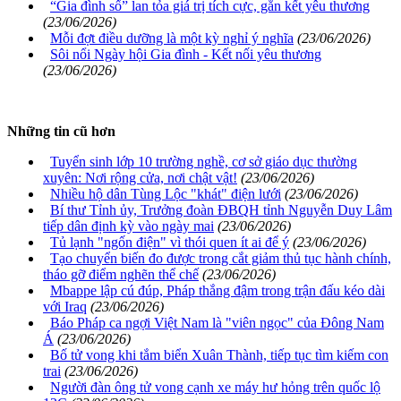
“Gia đình số” lan tỏa giá trị tích cực, gắn kết yêu thương
(23/06/2026)
Mỗi đợt điều dưỡng là một kỳ nghỉ ý nghĩa
(23/06/2026)
Sôi nổi Ngày hội Gia đình - Kết nối yêu thương
(23/06/2026)
Những tin cũ hơn
Tuyển sinh lớp 10 trường nghề, cơ sở giáo dục thường
xuyên: Nơi rộng cửa, nơi chật vật!
(23/06/2026)
Nhiều hộ dân Tùng Lộc "khát" điện lưới
(23/06/2026)
Bí thư Tỉnh ủy, Trưởng đoàn ĐBQH tỉnh Nguyễn Duy Lâm
tiếp dân định kỳ vào ngày mai
(23/06/2026)
Tủ lạnh "ngốn điện" vì thói quen ít ai để ý
(23/06/2026)
Tạo chuyển biến đo được trong cắt giảm thủ tục hành chính,
tháo gỡ điểm nghẽn thể chế
(23/06/2026)
Mbappe lập cú đúp, Pháp thắng đậm trong trận đấu kéo dài
với Iraq
(23/06/2026)
Báo Pháp ca ngợi Việt Nam là "viên ngọc" của Đông Nam
Á
(23/06/2026)
Bố tử vong khi tắm biển Xuân Thành, tiếp tục tìm kiếm con
trai
(23/06/2026)
Người đàn ông tử vong cạnh xe máy hư hỏng trên quốc lộ