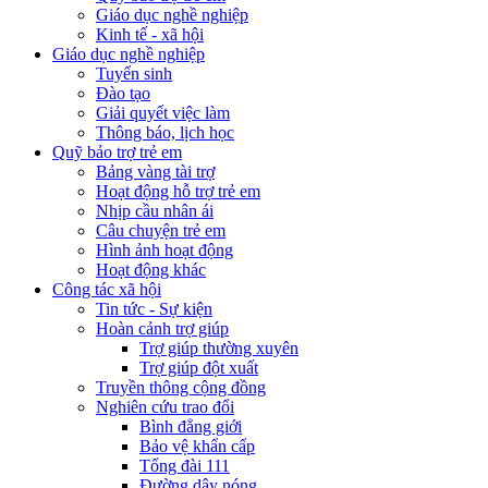
Giáo dục nghề nghiệp
Kinh tế - xã hội
Giáo dục nghề nghiệp
Tuyển sinh
Đào tạo
Giải quyết việc làm
Thông báo, lịch học
Quỹ bảo trợ trẻ em
Bảng vàng tài trợ
Hoạt động hỗ trợ trẻ em
Nhịp cầu nhân ái
Câu chuyện trẻ em
Hình ảnh hoạt động
Hoạt động khác
Công tác xã hội
Tin tức - Sự kiện
Hoàn cảnh trợ giúp
Trợ giúp thường xuyên
Trợ giúp đột xuất
Truyền thông cộng đồng
Nghiên cứu trao đổi
Bình đẳng giới
Bảo vệ khẩn cấp
Tổng đài 111
Đường dây nóng