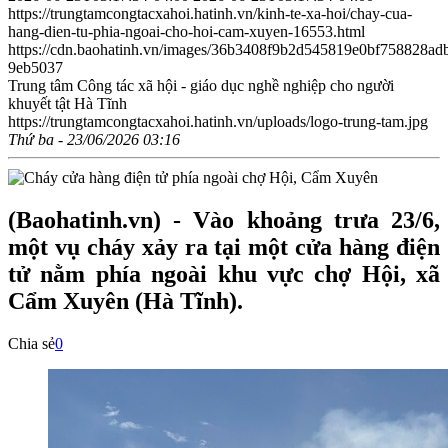
https://trungtamcongtacxahoi.hatinh.vn/kinh-te-xa-hoi/chay-cua-
hang-dien-tu-phia-ngoai-cho-hoi-cam-xuyen-16553.html
https://cdn.baohatinh.vn/images/36b3408f9b2d545819e0bf7588
9eb5037
Trung tâm Công tác xã hội - giáo dục nghề nghiệp cho người
khuyết tật Hà Tĩnh
https://trungtamcongtacxahoi.hatinh.vn/uploads/logo-trung-tam.jpg
Thứ ba - 23/06/2026 03:16
(Baohatinh.vn) - Vào khoảng trưa 23/6,
một vụ cháy xảy ra tại một cửa hàng điện
tử nằm phía ngoài khu vực chợ Hội, xã
Cẩm Xuyên (Hà Tĩnh).
Chia sẻ
0