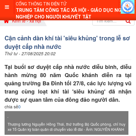
CỔNG THÔNG TIN ĐIỆN TỬ
TRUNG TÂM CÔNG TÁC XÃ HỘI - GIÁO DỤC NGHỀ
NGHIỆP CHO NGƯỜI KHUYẾT TẬT
Kinh tế - xã hội
Cận cảnh dàn khí tài 'siêu khủng' trong lễ sơ
duyệt cấp nhà nước
Thứ tư - 27/08/2025 20:02
Tại buổi sơ duyệt cấp nhà nước diễu binh, diễu
hành mừng 80 năm Quốc khánh diễn ra tại
quảng trường Ba Đình tối 27/8, các lực lượng vũ
trang cùng loạt khí tài 'siêu khủng' đã nhận
được sự quan tâm của đông đảo người dân.
chia sẻ
0
Thượng tướng Nguyễn Hồng Thái, thứ trưởng Bộ Quốc phòng, chỉ huy
xe Tổ Quân kỳ toàn quân di chuyển vào lễ đài - Ảnh: NGUYỄN KHÁNH