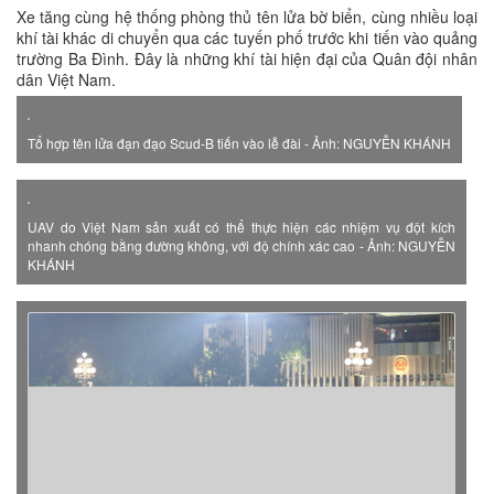
Xe tăng cùng hệ thống phòng thủ tên lửa bờ biển, cùng nhiều loại
khí tài khác di chuyển qua các tuyến phố trước khi tiến vào quảng
trường Ba Đình. Đây là những khí tài hiện đại của Quân đội nhân
dân Việt Nam.
Tổ hợp tên lửa đạn đạo Scud-B tiến vào lễ đài - Ảnh: NGUYỄN KHÁNH
UAV do Việt Nam sản xuất có thể thực hiện các nhiệm vụ đột kích
nhanh chóng bằng đường không, với độ chính xác cao - Ảnh: NGUYỄN
KHÁNH