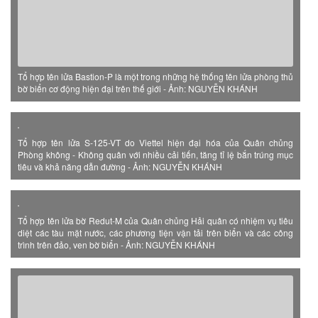
Tổ hợp tên lửa Bastion-P là một trong những hệ thống tên lửa phòng thủ
bờ biển cơ động hiện đại trên thế giới - Ảnh: NGUYỄN KHÁNH
Tổ hợp tên lửa S-125-VT do Viettel hiện đại hóa của Quân chủng
Phòng không - Không quân với nhiều cải tiến, tăng tỉ lệ bắn trúng mục
tiêu và khả năng dẫn đường - Ảnh: NGUYỄN KHÁNH
Tổ hợp tên lửa bờ Redut-M của Quân chủng Hải quân có nhiệm vụ tiêu
diệt các tàu mặt nước, các phương tiện vận tải trên biển và các công
trình trên đảo, ven bờ biển - Ảnh: NGUYỄN KHÁNH