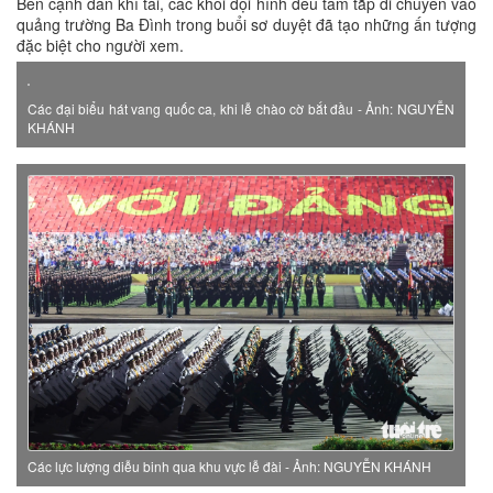
Bên cạnh dàn khí tài, các khối đội hình đều tăm tắp di chuyển vào
quảng trường Ba Đình trong buổi sơ duyệt đã tạo những ấn tượng
đặc biệt cho người xem.
Các đại biểu hát vang quốc ca, khi lễ chào cờ bắt đầu - Ảnh: NGUYỄN
KHÁNH
Các lực lượng diễu binh qua khu vực lễ đài - Ảnh: NGUYỄN KHÁNH