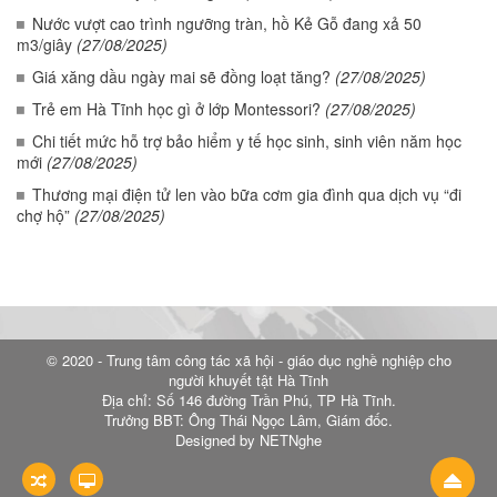
Nước vượt cao trình ngưỡng tràn, hồ Kẻ Gỗ đang xả 50
m3/giây
(27/08/2025)
Giá xăng dầu ngày mai sẽ đồng loạt tăng?
(27/08/2025)
Trẻ em Hà Tĩnh học gì ở lớp Montessori?
(27/08/2025)
Chi tiết mức hỗ trợ bảo hiểm y tế học sinh, sinh viên năm học
mới
(27/08/2025)
Thương mại điện tử len vào bữa cơm gia đình qua dịch vụ “đi
chợ hộ”
(27/08/2025)
© 2020 - Trung tâm công tác xã hội - giáo dục nghề nghiệp cho
người khuyết tật Hà Tĩnh
Địa chỉ: Số 146 đường Trần Phú, TP Hà Tĩnh.
Trưởng BBT: Ông Thái Ngọc Lâm, Giám đốc.
Designed by NETNghe