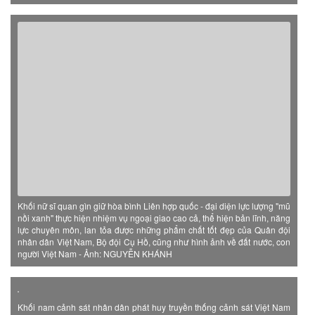
Khối nữ sĩ quan gìn giữ hòa bình Liên hợp quốc - đại diện lực lượng "mũ
nồi xanh" thực hiện nhiệm vụ ngoại giao cao cả, thể hiện bản lĩnh, năng
lực chuyên môn, lan tỏa được những phẩm chất tốt đẹp của Quân đội
nhân dân Việt Nam, Bộ đội Cụ Hồ, cũng như hình ảnh về đất nước, con
người Việt Nam - Ảnh: NGUYỄN KHÁNH
Khối nam cảnh sát nhân dân phát huy truyền thống cảnh sát Việt Nam