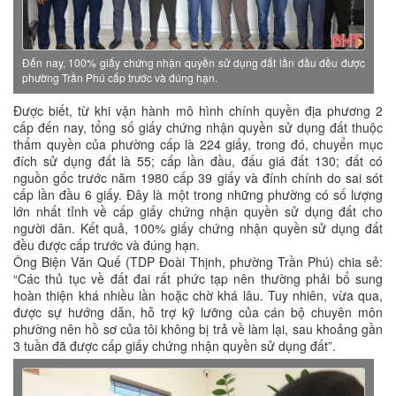
Đến nay, 100% giấy chứng nhận quyền sử dụng đất lần đầu đều được
phường Trần Phú cấp trước và đúng hạn.
Được biết, từ khi vận hành mô hình chính quyền địa phương 2
cấp đến nay, tổng số giấy chứng nhận quyền sử dụng đất thuộc
thẩm quyền của phường cấp là 224 giấy, trong đó, chuyển mục
đích sử dụng đất là 55; cấp lần đầu, đấu giá đất 130; đất có
nguồn gốc trước năm 1980 cấp 39 giấy và đính chính do sai sót
cấp lần đầu 6 giấy. Đây là một trong những phường có số lượng
lớn nhất tỉnh về cấp giấy chứng nhận quyền sử dụng đất cho
người dân. Kết quả, 100% giấy chứng nhận quyền sử dụng đất
đều được cấp trước và đúng hạn.
Ông Biện Văn Quế (TDP Đoài Thịnh, phường Trần Phú) chia sẻ:
“Các thủ tục về đất đai rất phức tạp nên thường phải bổ sung
hoàn thiện khá nhiều lần hoặc chờ khá lâu. Tuy nhiên, vừa qua,
được sự hướng dẫn, hỗ trợ kỹ lưỡng của cán bộ chuyên môn
phường nên hồ sơ của tôi không bị trả về làm lại, sau khoảng gần
3 tuần đã được cấp giấy chứng nhận quyền sử dụng đất”.