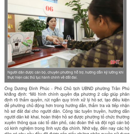
Người dân được cán bộ, chuyên phường hỗ trợ, hướng dẫn kỹ lưỡng khi
thực hiện các thủ tục hành chính về đất đai.
Ông Dương Đình Phúc - Phó Chủ tịch UBND phường Trần Phú
khẳng định: “Mô hình chính quyền địa phương 2 cấp giúp phân
định rõ thẩm quyền, rút ngắn quy trình xử lý hồ sơ, tạo điều kiện
để phường chủ động hơn trong hướng dẫn, thẩm tra và tiếp nhận
hồ sơ đất đai cho người dân. Công tác tuyên truyền, hướng dẫn
người dân kê khai, hoàn thiện hồ sơ được phường tổ chức thường
xuyên thông qua các tổ dân phố, các đoàn thể và đội ngũ cán bộ
có kinh nghiệm trong lĩnh vực địa chính. Nhờ vậy, đến nay các hộ
dân có nhu cầu đều đã được cấp giấy chứng nhận quyền sử dụng