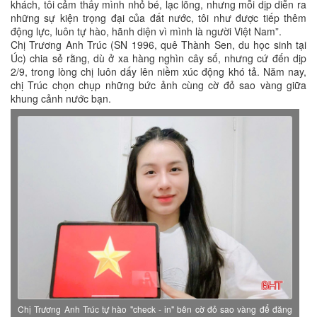
khách, tôi cảm thấy mình nhỏ bé, lạc lõng, nhưng mỗi dịp diễn ra
những sự kiện trọng đại của đất nước, tôi như được tiếp thêm
động lực, luôn tự hào, hãnh diện vì mình là người Việt Nam”.
Chị Trương Anh Trúc (SN 1996, quê Thành Sen, du học sinh tại
Úc) chia sẻ rằng, dù ở xa hàng nghìn cây số, nhưng cứ đến dịp
2/9, trong lòng chị luôn dấy lên niềm xúc động khó tả. Năm nay,
chị Trúc chọn chụp những bức ảnh cùng cờ đỏ sao vàng giữa
khung cảnh nước bạn.
Chị Trương Anh Trúc tự hào "check - in" bên cờ đỏ sao vàng để đăng