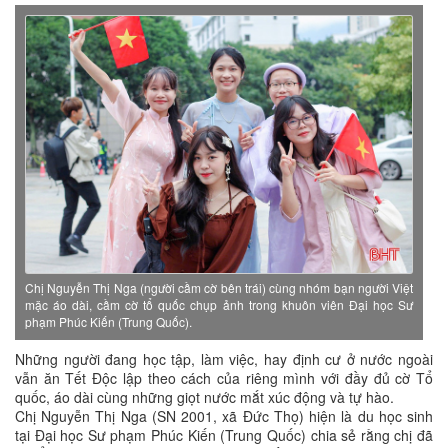
Chị Nguyễn Thị Nga (người cầm cờ bên trái) cùng nhóm bạn người Việt
mặc áo dài, cầm cờ tổ quốc chụp ảnh trong khuôn viên Đại học Sư
phạm Phúc Kiến (Trung Quốc).
Những người đang học tập, làm việc, hay định cư ở nước ngoài
vẫn ăn Tết Độc lập theo cách của riêng mình với đầy đủ cờ Tổ
quốc, áo dài cùng những giọt nước mắt xúc động và tự hào.
Chị Nguyễn Thị Nga (SN 2001, xã Đức Thọ) hiện là du học sinh
tại Đại học Sư phạm Phúc Kiến (Trung Quốc) chia sẻ rằng chị đã