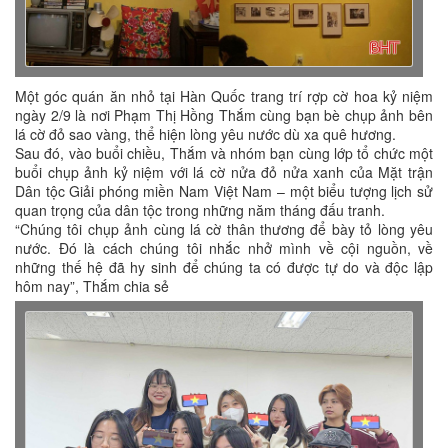
Một góc quán ăn nhỏ tại Hàn Quốc trang trí rợp cờ hoa kỷ niệm
ngày 2/9 là nơi Phạm Thị Hồng Thắm cùng bạn bè chụp ảnh bên
lá cờ đỏ sao vàng, thể hiện lòng yêu nước dù xa quê hương.
Sau đó, vào buổi chiều, Thắm và nhóm bạn cùng lớp tổ chức một
buổi chụp ảnh kỷ niệm với lá cờ nửa đỏ nửa xanh của Mặt trận
Dân tộc Giải phóng miền Nam Việt Nam – một biểu tượng lịch sử
quan trọng của dân tộc trong những năm tháng đấu tranh.
“Chúng tôi chụp ảnh cùng lá cờ thân thương để bày tỏ lòng yêu
nước. Đó là cách chúng tôi nhắc nhở mình về cội nguồn, về
những thế hệ đã hy sinh để chúng ta có được tự do và độc lập
hôm nay”, Thắm chia sẻ