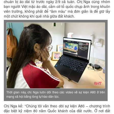
chuẩn bị áo dài từ trước ngày 2/9 cả tuần. Chị Nga cùng nhóm
bạn người Việt mặc áo dài, cầm cờ tổ quốc chụp ảnh trong khuôn
viên trường, không phải để “làm màu” mà đơn giản là để giữ lấy
một chút không khí quê nhà giữa đất khách.
Thời gian này, chị Nga luôn dõi theo các video về sự kiện A80 ở trên
mạng xã hội bằng lòng tự hào dân tộc.
Chị Nga kể: “Chúng tôi vẫn theo dõi sự kiện A80 – chương trình
đặc biệt kỷ niệm 80 năm Quốc khánh của đất nước. Ở nơi đất