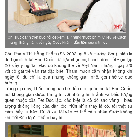
Chị Trúc dành trọn buổi tối để xem lại những thước phim tư liệu về Cách
mạng Tháng Tám, về ngày Quốc khánh đầu tiên của dân tộc.
Còn Phạm Thị Hồng Thắm (SN 2003, quê xã Hương Sơn), hiện là
du học sinh tại Hàn Quốc, đã lựa chọn một cách đón Tết Độc lập
2/9 đầy ý nghĩa. Mặc dù không thể về Việt Nam nhưng ngày 2/9
với cô gái trẻ vẫn rất đặc biệt. Thắm muốn cảm nhận không khí
ngày lễ, dù chỉ là qua những không gian nhỏ, gợi nhớ về quê
hương.
Trong dịp này, Thắm cùng bạn bè đến một quán ăn tại Hàn Quốc,
nơi không gian được trang trí với những hình ảnh và biểu tượng
quen thuộc của Tết Độc lập, đặc biệt là cờ đỏ sao vàng - biểu
tượng thiêng liêng của dân tộc. “Khi nhìn thấy lá cờ, tôi thật sự
cảm thấy tự hào. Dù ở xa, tôi vẫn có thể cảm nhận được không
khí Tết Độc lập", Thắm bày tỏ.