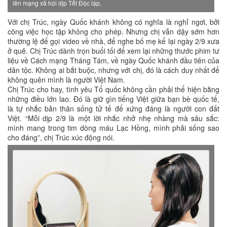
lên mạng xã hội dịp Tết Độc lập.
Với chị Trúc, ngày Quốc khánh không có nghĩa là nghỉ ngơi, bởi
công việc học tập không cho phép. Nhưng chị vẫn dậy sớm hơn
thường lệ để gọi video về nhà, để nghe bố mẹ kể lại ngày 2/9 xưa
ở quê. Chị Trúc dành trọn buổi tối để xem lại những thước phim tư
liệu về Cách mạng Tháng Tám, về ngày Quốc khánh đầu tiên của
dân tộc. Không ai bắt buộc, nhưng với chị, đó là cách duy nhất để
không quên mình là người Việt Nam.
Chị Trúc cho hay, tình yêu Tổ quốc không cần phải thể hiện bằng
những điều lớn lao. Đó là giữ gìn tiếng Việt giữa bạn bè quốc tế,
là tự nhắc bản thân sống tử tế để xứng đáng là người con đất
Việt. “Mỗi dịp 2/9 là một lời nhắc nhở nhẹ nhàng mà sâu sắc:
mình mang trong tim dòng máu Lạc Hồng, mình phải sống sao
cho đáng”, chị Trúc xúc động nói.