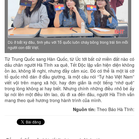
Dù ở bất kỳ đâu, tình yêu với Tổ quốc luôn cháy bỏng trong trái tim mỗi
người con đất Việt.
Từ Trung Quốc sang Hàn Quốc, từ Úc tới bất cứ miền đất nào có
dấu chân người Hà Tĩnh xa quê, Tết Độc lập vẫn hiện diện không
ồn ào, không lễ nghi, nhưng đầy cảm xúc. Đó có thể là một lá cờ
tổ quốc nhỏ dán ở đầu giường, là một câu nói “Tự hào Việt Nam”
viết vội trên mạng xã hội, hay đơn giản là một tiếng “nhớ quê”
trong lòng không ai hay biết. Nhưng chính những điều nhỏ bé ấy
lại nói lên một điều lớn lao, dù đi xa đến đâu, người Hà Tĩnh vẫn
mang theo quê hương trong hành trình của mình.
Nguồn tin:
Theo Báo Hà Tĩnh: