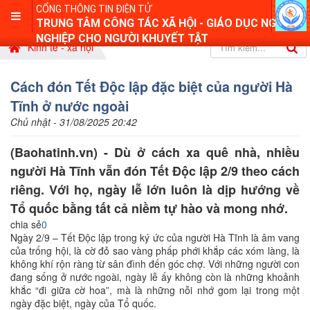
CỔNG THÔNG TIN ĐIỆN TỬ
TRUNG TÂM CÔNG TÁC XÃ HỘI - GIÁO DỤC NGHỀ
NGHIỆP CHO NGƯỜI KHUYẾT TẬT
Kinh tế - xã hội
Cách đón Tết Độc lập đặc biệt của người Hà
Tĩnh ở nước ngoài
Chủ nhật - 31/08/2025 20:42
(Baohatinh.vn) - Dù ở cách xa quê nhà, nhiều
người Hà Tĩnh vẫn đón Tết Độc lập 2/9 theo cách
riêng. Với họ, ngày lễ lớn luôn là dịp hướng về
Tổ quốc bằng tất cả niềm tự hào và mong nhớ.
chia sẻ
0
Ngày 2/9 – Tết Độc lập trong ký ức của người Hà Tĩnh là âm vang
của trống hội, là cờ đỏ sao vàng phấp phới khắp các xóm làng, là
không khí rộn ràng từ sân đình đến góc chợ. Với những người con
đang sống ở nước ngoài, ngày lễ ấy không còn là những khoảnh
khắc “đi giữa cờ hoa”, mà là những nỗi nhớ gom lại trong một
ngày đặc biệt, ngày của Tổ quốc.