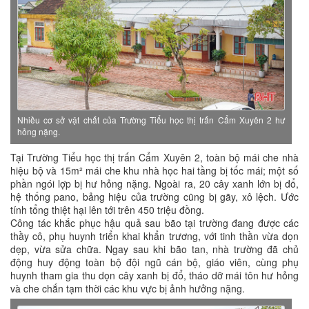
Nhiều cơ sở vật chất của Trường Tiểu học thị trấn Cẩm Xuyên 2 hư
hỏng nặng.
Tại Trường Tiểu học thị trấn Cẩm Xuyên 2, toàn bộ mái che nhà
hiệu bộ và 15m² mái che khu nhà học hai tầng bị tốc mái; một số
phần ngói lợp bị hư hỏng nặng. Ngoài ra, 20 cây xanh lớn bị đổ,
hệ thống pano, bảng hiệu của trường cũng bị gãy, xô lệch. Ước
tính tổng thiệt hại lên tới trên 450 triệu đồng.
Công tác khắc phục hậu quả sau bão tại trường đang được các
thầy cô, phụ huynh triển khai khẩn trương, với tinh thần vừa dọn
dẹp, vừa sửa chữa. Ngay sau khi bão tan, nhà trường đã chủ
động huy động toàn bộ đội ngũ cán bộ, giáo viên, cùng phụ
huynh tham gia thu dọn cây xanh bị đổ, tháo dỡ mái tôn hư hỏng
và che chắn tạm thời các khu vực bị ảnh hưởng nặng.