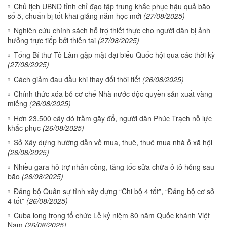
Chủ tịch UBND tỉnh chỉ đạo tập trung khắc phục hậu quả bão
số 5, chuẩn bị tốt khai giảng năm học mới
(27/08/2025)
Nghiên cứu chính sách hỗ trợ thiết thực cho người dân bị ảnh
hưởng trực tiếp bởi thiên tai
(27/08/2025)
Tổng Bí thư Tô Lâm gặp mặt đại biểu Quốc hội qua các thời kỳ
(27/08/2025)
Cách giảm đau đầu khi thay đổi thời tiết
(26/08/2025)
Chính thức xóa bỏ cơ chế Nhà nước độc quyền sản xuất vàng
miếng
(26/08/2025)
Hơn 23.500 cây dó trầm gãy đổ, người dân Phúc Trạch nỗ lực
khắc phục
(26/08/2025)
Sở Xây dựng hướng dẫn về mua, thuê, thuê mua nhà ở xã hội
(26/08/2025)
Nhiều gara hỗ trợ nhân công, tăng tốc sửa chữa ô tô hỏng sau
bão
(26/08/2025)
Đảng bộ Quân sự tỉnh xây dựng “Chi bộ 4 tốt”, “Đảng bộ cơ sở
4 tốt”
(26/08/2025)
Cuba long trọng tổ chức Lễ kỷ niệm 80 năm Quốc khánh Việt
Nam
(26/08/2025)