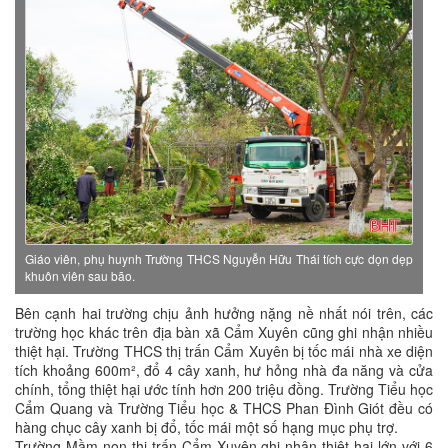
Giáo viên, phụ huynh Trường THCS Nguyễn Hữu Thái tích cực dọn dẹp
khuôn viên sau bão.
Bên cạnh hai trường chịu ảnh hưởng nặng nề nhất nói trên, các
trường học khác trên địa bàn xã Cẩm Xuyên cũng ghi nhận nhiều
thiệt hại. Trường THCS thị trấn Cẩm Xuyên bị tốc mái nhà xe diện
tích khoảng 600m², đổ 4 cây xanh, hư hỏng nhà đa năng và cửa
chính, tổng thiệt hại ước tính hơn 200 triệu đồng. Trường Tiểu học
Cẩm Quang và Trường Tiểu học & THCS Phan Đình Giót đều có
hàng chục cây xanh bị đổ, tốc mái một số hạng mục phụ trợ.
Trường Mầm non thị trấn Cẩm Xuyên ghi nhận thiệt hại lớn với 6