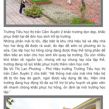
Trường Tiểu học thị trấn Cẩm Xuyên 2 khẩn trương dọn dẹp, khắc
phục thiệt hại để đón học sinh trở lại trường.
Những phần mái bị tốc, đặc biệt là khu nhà hiệu bộ và dãy nhà
học hai tầng đã được rà soát, đo đạc để sớm có phương án tu
sửa. Các lớp học hư hỏng cũng đang được thay thế từng phần để
đảm bảo an toàn cho học sinh khi quay lại trường. Dù còn nhiều
khó khăn về nguồn lực, nhưng với sự chung tay của tập thể,
trường đang nỗ lực khắc phục trước thềm năm học mới.
Bà Vũ Thị Lan Phương – Phó Hiệu trưởng Trường Tiểu học thị
trấn Cẩm Xuyên 2 cho biết: “Hệ thống mái của mái nhà hiệu bộ
đã bị tốc bay do gạch, ngói được xây dựng đã lâu. Hiện nhà
trường đang huy động tối đa sự hỗ trợ từ phụ huynh và giáo viên
để nhanh chóng khắc phục hư hỏng, ổn định lại môi trường học
tập.”