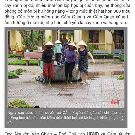
cây xanh bị đổ, nhiều mái tôn lớp học bị cuốn bay, hệ thống cửa
phòng bộ môn bị hư hỏng nặng – tổng mức thiệt hại hơn 300 triệu
đồng. Các trường mầm non Cẩm Quang và Cẩm Quan cũng bị
ảnh hưởng ở mức độ nhẹ hơn, chủ yếu là cây xanh và hàng rào.
Ngay sau bão, chính quyền xã Cẩm Xuyên đã gấp rút chỉ đạo các
trường học trên địa bàn kiểm đếm thiệt hại, có kế hoạch khắc phục triệt
để.
Ông Nguyễn Văn Chiến – Phó Chủ tịch UBND xã Cẩm Xuyên