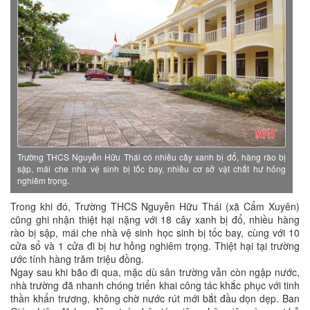
Trường THCS Nguyễn Hữu Thái có nhiều cây xanh bị đổ, hàng rào bị
sập, mái che nhà vệ sinh bị tốc bay, nhiều cơ sở vật chất hư hỏng
nghiêm trọng.
Trong khi đó, Trường THCS Nguyễn Hữu Thái (xã Cẩm Xuyên)
cũng ghi nhận thiệt hại nặng với 18 cây xanh bị đổ, nhiều hàng
rào bị sập, mái che nhà vệ sinh học sinh bị tốc bay, cùng với 10
cửa sổ và 1 cửa đi bị hư hỏng nghiêm trọng. Thiệt hại tại trường
ước tính hàng trăm triệu đồng.
Ngay sau khi bão đi qua, mặc dù sân trường vẫn còn ngập nước,
nhà trường đã nhanh chóng triển khai công tác khắc phục với tinh
thần khẩn trương, không chờ nước rút mới bắt đầu dọn dẹp. Ban