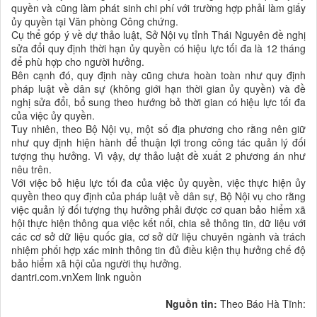
quyền và cũng làm phát sinh chi phí với trường hợp phải làm giấy
ủy quyền tại Văn phòng Công chứng.
Cụ thể góp ý về dự thảo luật, Sở Nội vụ tỉnh Thái Nguyên đề nghị
sửa đổi quy định thời hạn ủy quyền có hiệu lực tối đa là 12 tháng
để phù hợp cho người hưởng.
Bên cạnh đó, quy định này cũng chưa hoàn toàn như quy định
pháp luật về dân sự (không giới hạn thời gian ủy quyền) và đề
nghị sửa đổi, bổ sung theo hướng bỏ thời gian có hiệu lực tối đa
của việc ủy quyền.
Tuy nhiên, theo Bộ Nội vụ, một số địa phương cho rằng nên giữ
như quy định hiện hành để thuận lợi trong công tác quản lý đối
tượng thụ hưởng. Vì vậy, dự thảo luật đề xuất 2 phương án như
nêu trên.
Với việc bỏ hiệu lực tối đa của việc ủy quyền, việc thực hiện ủy
quyền theo quy định của pháp luật về dân sự, Bộ Nội vụ cho rằng
việc quản lý đối tượng thụ hưởng phải được cơ quan bảo hiểm xã
hội thực hiện thông qua việc kết nối, chia sẻ thông tin, dữ liệu với
các cơ sở dữ liệu quốc gia, cơ sở dữ liệu chuyên ngành và trách
nhiệm phối hợp xác minh thông tin đủ điều kiện thụ hưởng chế độ
bảo hiểm xã hội của người thụ hưởng.
dantri.com.vnXem link nguồn
Nguồn tin:
Theo Báo Hà Tĩnh: