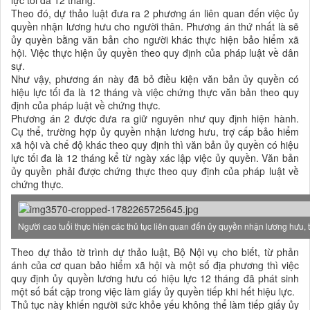
lực tối đa 12 tháng.
Theo đó, dự thảo luật đưa ra 2 phương án liên quan đến việc ủy
quyền nhận lương hưu cho người thân. Phương án thứ nhất là sẽ
ủy quyền bằng văn bản cho người khác thực hiện bảo hiểm xã
hội. Việc thực hiện ủy quyền theo quy định của pháp luật về dân
sự.
Như vậy, phương án này đã bỏ điều kiện văn bản ủy quyền có
hiệu lực tối đa là 12 tháng và việc chứng thực văn bản theo quy
định của pháp luật về chứng thực.
Phương án 2 được đưa ra giữ nguyên như quy định hiện hành.
Cụ thể, trường hợp ủy quyền nhận lương hưu, trợ cấp bảo hiểm
xã hội và chế độ khác theo quy định thì văn bản ủy quyền có hiệu
lực tối đa là 12 tháng kể từ ngày xác lập việc ủy quyền. Văn bản
ủy quyền phải được chứng thực theo quy định của pháp luật về
chứng thực.
Người cao tuổi thực hiện các thủ tục liên quan đến ủy quyền nhận lương hưu, 
Theo dự thảo tờ trình dự thảo luật, Bộ Nội vụ cho biết, từ phản
ánh của cơ quan bảo hiểm xã hội và một số địa phương thì việc
quy định ủy quyền lương hưu có hiệu lực 12 tháng đã phát sinh
một số bất cập trong việc làm giấy ủy quyền tiếp khi hết hiệu lực.
Thủ tục này khiến người sức khỏe yếu không thể làm tiếp giấy ủy