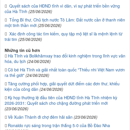
Quyết sách của HĐND tỉnh vì dân, vì sự phát triển bền vững
của Hà Tĩnh
(25/06/2026)
Tổng Bí thư, Chủ tịch nước Tô Lâm: Đất nước cần ở thanh niên
một tinh thần mới
(25/06/2026)
Xác định công tác tìm kiếm, quy tập mộ liệt sĩ là mệnh lệnh từ
trái tim
(25/06/2026)
Những tin cũ hơn
Hà Tĩnh và Bolikhămxay trao đổi kinh nghiệm trong lĩnh vực văn
hóa, du lịch
(24/06/2026)
Cô bé Hà Tĩnh và giải nhất toàn quốc "Thiếu nhi Việt Nam vươn
ra thế giới"
(24/06/2026)
Tăng cường phối hợp, giải quyết dứt điểm các đơn thư, khiếu
kiện của công dân
(24/06/2026)
Kỳ họp thường lệ đầu tiên của HĐND tỉnh Hà Tĩnh nhiệm kỳ
2026-2031: Quyết sách cho chặng đường phát triển mới
(23/06/2026)
Về Xuân Thành đi chợ đêm hải sản
(23/06/2026)
Ronaldo rực sáng trong trận thắng 5-0 của Bồ Đào Nha