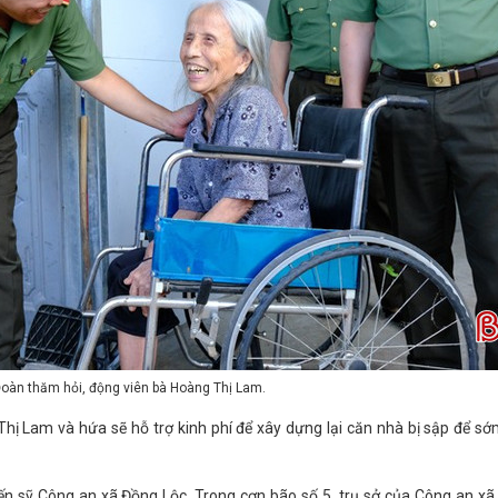
oàn thăm hỏi, động viên bà Hoàng Thị Lam.
hị Lam và hứa sẽ hỗ trợ kinh phí để xây dựng lại căn nhà bị sập để s
ến sỹ Công an xã Đồng Lộc. Trong cơn bão số 5, trụ sở của Công an xã