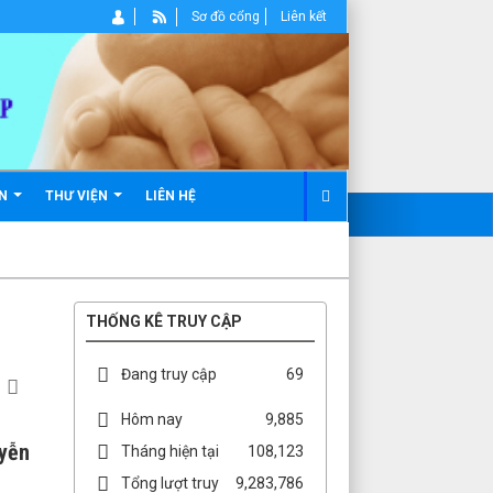
Sơ đồ cổng
Liên kết
ẢN
THƯ VIỆN
LIÊN HỆ
THỐNG KÊ TRUY CẬP
Đang truy cập
69
Hôm nay
9,885
uyễn
Tháng hiện tại
108,123
Tổng lượt truy
9,283,786