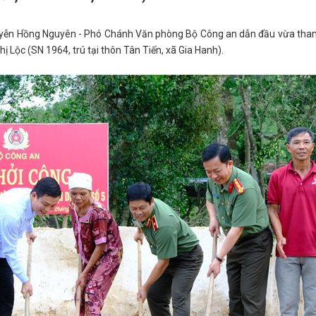
uyễn Hồng Nguyên - Phó Chánh Văn phòng Bộ Công an dẫn đầu vừa tha
 Lộc (SN 1964, trú tại thôn Tân Tiến, xã Gia Hanh).