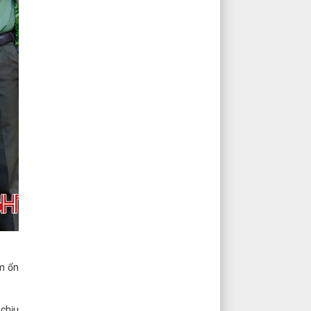
ớm ổn
 chịu