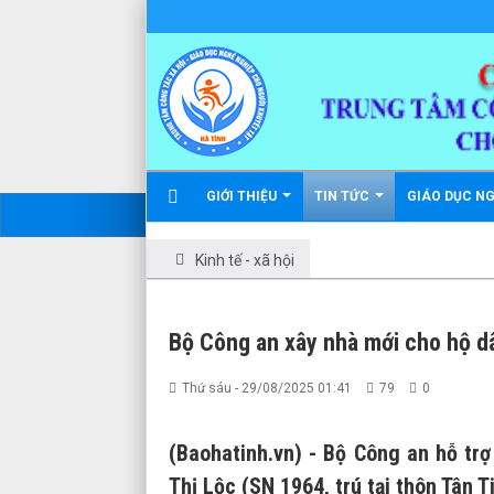
GIỚI THIỆU
TIN TỨC
GIÁO DỤC N
Kinh tế - xã hội
Bộ Công an xây nhà mới cho hộ dân
Thứ sáu - 29/08/2025 01:41
79
0
(Baohatinh.vn) - Bộ Công an hỗ tr
Thị Lộc (SN 1964, trú tại thôn Tân T