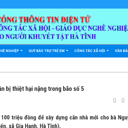
GHỀ NGHIỆP
QUỸ BẢO TRỢ TRẺ EM
CÔNG TÁC XÃ HỘI
VĂN B
 bị thiệt hại nặng trong bão số 5
ợ 100 triệu đồng để xây dựng căn nhà mới cho bà Ng
iến, xã Gia Hanh, Hà Tĩnh).