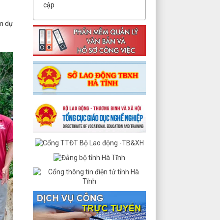
cập
m dự