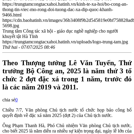
https://trungtamcongtacxahoi.hatinh.vn/kinh-te-xa-hoi/bo-cong-an-
thong-tin-viec-mo-rong-doi-tuong-dac-xa-dip-quoc-khanh-
9466.html
https://cdn.baohatinh.vn/images/36b3408f9b2d545819e0bf758828
5698.jpg
Trung tâm Công tác xã hội - giáo dục nghề nghiệp cho người
khuyết tật Hà Tĩnh
https://trungtamcongtacxahoi.hatinh.vn/uploads/logo-trung-tam.jpg
Thứ hai - 07/07/2025 08:46
Theo Thượng tướng Lê Văn Tuyến, Thứ
trưởng Bộ Công an, 2025 là năm thứ 3 tổ
chức 2 đợt đặc xá trong 1 năm, trước đó
là các năm 2019 và 2011.
chia sẻ
0
Chiều 7/7, Văn phòng Chủ tịch nước tổ chức họp báo công bố
quyết định về đặc xá năm 2025 (đợt 2) của Chủ tịch nước.
Ông Phạm Thanh Hà, Phó Chủ nhiệm Văn phòng Chủ tịch nước,
cho biết 2025 là năm diễn ra nhiều sự kiện trọng đại, ngày lễ lớn của