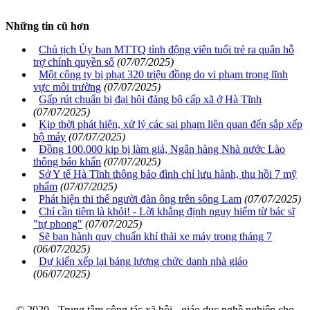
Những tin cũ hơn
Chủ tịch Ủy ban MTTQ tỉnh động viên tuổi trẻ ra quân hỗ
trợ chính quyền số
(07/07/2025)
Một công ty bị phạt 320 triệu đồng do vi phạm trong lĩnh
vực môi trường
(07/07/2025)
Gấp rút chuẩn bị đại hội đảng bộ cấp xã ở Hà Tĩnh
(07/07/2025)
Kịp thời phát hiện, xử lý các sai phạm liên quan đến sắp xếp
bộ máy
(07/07/2025)
Đồng 100.000 kip bị làm giả, Ngân hàng Nhà nước Lào
thông báo khẩn
(07/07/2025)
Sở Y tế Hà Tĩnh thông báo đình chỉ lưu hành, thu hồi 7 mỹ
phẩm
(07/07/2025)
Phát hiện thi thể người đàn ông trên sông Lam
(07/07/2025)
Chỉ cần tiêm là khỏi! - Lời khẳng định nguy hiểm từ bác sĩ
"tự phong"
(07/07/2025)
Sẽ ban hành quy chuẩn khí thải xe máy trong tháng 7
(06/07/2025)
Dự kiến xếp lại bảng lương chức danh nhà giáo
(06/07/2025)
© 2020 - Trung tâm công tác xã hội - giáo dục nghề nghiệp cho