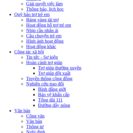
Giải quyết việc làm
Thông báo, lịch học
Quỹ bảo trợ trẻ em
Bảng vàng tài trợ
Hoạt động hỗ trợ trẻ em
Nhịp cầu nhân ái
Câu chuyện trẻ em
Hình ảnh hoạt động
Hoạt động khác
Công tác xã hội
Tin tức - Sự kiện
Hoàn cảnh trợ giúp
Trợ giúp thường xuyên
Trợ giúp đột xuất
Truyền thông cộng đồng
Nghiên cứu trao đổi
Bình đẳng giới
Bảo vệ khẩn cấp
Tổng đài 111
Đường dây nóng
Văn bản
Công văn
Văn bản
Thông tư
Nghị định