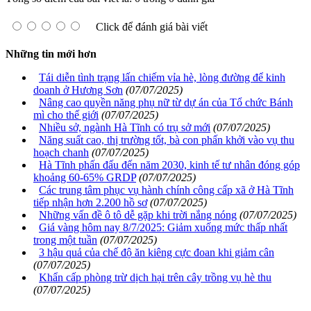
Click để đánh giá bài viết
Những tin mới hơn
Tái diễn tình trạng lấn chiếm vỉa hè, lòng đường để kinh
doanh ở Hương Sơn
(07/07/2025)
Nâng cao quyền năng phụ nữ từ dự án của Tổ chức Bánh
mì cho thế giới
(07/07/2025)
Nhiều sở, ngành Hà Tĩnh có trụ sở mới
(07/07/2025)
Năng suất cao, thị trường tốt, bà con phấn khởi vào vụ thu
hoạch chanh
(07/07/2025)
Hà Tĩnh phấn đấu đến năm 2030, kinh tế tư nhân đóng góp
khoảng 60-65% GRDP
(07/07/2025)
Các trung tâm phục vụ hành chính công cấp xã ở Hà Tĩnh
tiếp nhận hơn 2.200 hồ sơ
(07/07/2025)
Những vấn đề ô tô dễ gặp khi trời nắng nóng
(07/07/2025)
Giá vàng hôm nay 8/7/2025: Giảm xuống mức thấp nhất
trong một tuần
(07/07/2025)
3 hậu quả của chế độ ăn kiêng cực đoan khi giảm cân
(07/07/2025)
Khẩn cấp phòng trừ dịch hại trên cây trồng vụ hè thu
(07/07/2025)