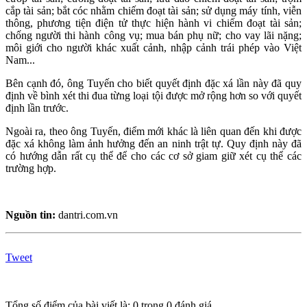
cắp tài sản; bắt cóc nhằm chiếm đoạt tài sản; sử dụng máy tính, viễn
thông, phương tiện điện tử thực hiện hành vi chiếm đoạt tài sản;
chống người thi hành công vụ; mua bán phụ nữ; cho vay lãi nặng;
môi giới cho người khác xuất cảnh, nhập cảnh trái phép vào Việt
Nam...
Bên cạnh đó, ông Tuyến cho biết quyết định đặc xá lần này đã quy
định về bình xét thi đua từng loại tội được mở rộng hơn so với quyết
định lần trước.
Ngoài ra, theo ông Tuyến, điểm mới khác là liên quan đến khi được
đặc xá không làm ảnh hưởng đến an ninh trật tự. Quy định này đã
có hướng dẫn rất cụ thể để cho các cơ sở giam giữ xét cụ thể các
trường hợp.
Nguồn tin:
dantri.com.vn
Tweet
Tổng số điểm của bài viết là: 0 trong 0 đánh giá