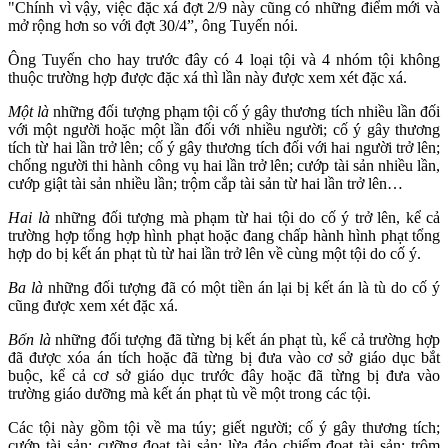
"Chính vì vậy, việc đặc xá đợt 2/9 này cũng có những điểm mới và
mở rộng hơn so với đợt 30/4”, ông Tuyến nói.
Ông Tuyến cho hay trước đây có 4 loại tội và 4 nhóm tội không
thuộc trường hợp được đặc xá thì lần này được xem xét đặc xá.
Một là
những đối tượng phạm tội cố ý gây thương tích nhiều lần đối
với một người hoặc một lần đối với nhiều người; cố ý gây thương
tích từ hai lần trở lên; cố ý gây thương tích đối với hai người trở lên;
chống người thi hành công vụ hai lần trở lên; cướp tài sản nhiều lần,
cướp giật tài sản nhiều lần; trộm cắp tài sản từ hai lần trở lên…
Hai là
những đối tượng mà phạm từ hai tội do cố ý trở lên, kể cả
trường hợp tổng hợp hình phạt hoặc đang chấp hành hình phạt tổng
hợp do bị kết án phạt tù từ hai lần trở lên về cùng một tội do cố ý.
Ba là
những đối tượng đã có một tiền án lại bị kết án là tù do cố ý
cũng được xem xét đặc xá.
Bốn là
những đối tượng đã từng bị kết án phạt tù, kể cả trường hợp
đã được xóa án tích hoặc đã từng bị đưa vào cơ sở giáo dục bắt
buộc, kể cả cơ sở giáo dục trước đây hoặc đã từng bị đưa vào
trường giáo dưỡng mà kết án phạt tù về một trong các tội.
Các tội này gồm tội về ma túy; giết người; cố ý gây thương tích;
cướp tài sản; cưỡng đoạt tài sản; lừa đảo chiếm đoạt tài sản; trộm