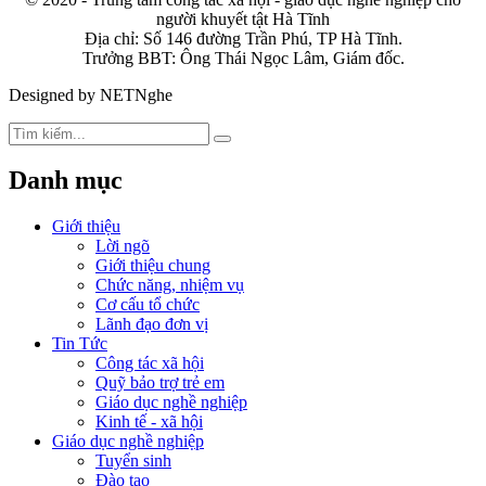
người khuyết tật Hà Tĩnh
Địa chỉ: Số 146 đường Trần Phú, TP Hà Tĩnh.
Trưởng BBT: Ông Thái Ngọc Lâm, Giám đốc.
Designed by NETNghe
Danh mục
Giới thiệu
Lời ngõ
Giới thiệu chung
Chức năng, nhiệm vụ
Cơ cấu tổ chức
Lãnh đạo đơn vị
Tin Tức
Công tác xã hội
Quỹ bảo trợ trẻ em
Giáo dục nghề nghiệp
Kinh tế - xã hội
Giáo dục nghề nghiệp
Tuyển sinh
Đào tạo