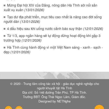
Mừng Đại hội XIV của Đảng, nông dân Hà Tĩnh sôi nổi sản
xuất vụ xuân
(13/01/2026)
Tạo dư địa phát triển, mục tiêu cao nhất là nâng cao đời sống
người dân
(13/01/2026)
4 dấu hiệu sau khi uống nước cảnh báo suy thận
(12/01/2026)
Từ 1/3, app ngân hàng sẽ tự động dừng hoạt động khi gặp 3
trường hợp
(12/01/2026)
Hà Tĩnh cùng hành động vì một Việt Nam sáng - xanh - sạch -
đẹp
(12/01/2026)
© 2020 - Trung tâm công tác xã hội - giáo dục nghề nghiệp cho
người khuyết tật Hà Tĩnh
Địa chỉ: Số 146 đường Trần Phú, TP Hà Tĩnh.
Trưởng BBT: Ông Thái Ngọc Lâm, Giám đốc.
Designed by NETNghe