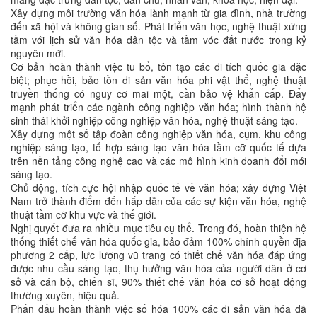
Xây dựng môi trường văn hóa lành mạnh từ gia đình, nhà trường
đến xã hội và không gian số. Phát triển văn học, nghệ thuật xứng
tầm với lịch sử văn hóa dân tộc và tầm vóc đất nước trong kỷ
nguyên mới.
Cơ bản hoàn thành việc tu bổ, tôn tạo các di tích quốc gia đặc
biệt; phục hồi, bảo tồn di sản văn hóa phi vật thể, nghệ thuật
truyền thống có nguy cơ mai một, cần bảo vệ khẩn cấp. Đẩy
mạnh phát triển các ngành công nghiệp văn hóa; hình thành hệ
sinh thái khởi nghiệp công nghiệp văn hóa, nghệ thuật sáng tạo.
Xây dựng một số tập đoàn công nghiệp văn hóa, cụm, khu công
nghiệp sáng tạo, tổ hợp sáng tạo văn hóa tầm cỡ quốc tế dựa
trên nền tảng công nghệ cao và các mô hình kinh doanh đổi mới
sáng tạo.
Chủ động, tích cực hội nhập quốc tế về văn hóa; xây dựng Việt
Nam trở thành điểm đến hấp dẫn của các sự kiện văn hóa, nghệ
thuật tầm cỡ khu vực và thế giới.
Nghị quyết đưa ra nhiều mục tiêu cụ thể. Trong đó, hoàn thiện hệ
thống thiết chế văn hóa quốc gia, bảo đảm 100% chính quyền địa
phương 2 cấp, lực lượng vũ trang có thiết chế văn hóa đáp ứng
được nhu cầu sáng tạo, thụ hưởng văn hóa của người dân ở cơ
sở và cán bộ, chiến sĩ, 90% thiết chế văn hóa cơ sở hoạt động
thường xuyên, hiệu quả.
Phấn đấu hoàn thành việc số hóa 100% các di sản văn hóa đã