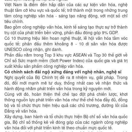
Việt Nam là điểm đến hấp dẫn của các sự kiện văn hóa, nghệ
thuật tầm cỡ khu vực và quốc tế; trở thành một trong những trung
tâm công nghiệp văn hóa - sáng tạo năng động, với một số chỉ
tiêu chính.
Bao gồm công nghiệp văn hóa, kinh tế sáng tạo thực sự trở thành
trụ cột của phát triển bền vững, phấn đấu đóng góp 9% GDP.
Có 10 thương hiệu liên hoan nghệ thuật, lễ hội văn hóa tầm vóc
quốc tế; phấn đấu thêm khoảng 8 - 10 di sản văn hóa được
UNESCO công nhận, ghi danh.
Phấn đấu nằm trong Top 3 khu vực ASEAN và Top 30 thế giới về
Chỉ số Sức mạnh mềm (Soft Power Index) của quốc gia và giá trị
xuất khẩu sản phẩm công nghiệp văn hóa.
Có chính sách đãi ngộ xứng đáng với nghệ nhân, nghệ sĩ
Nghị quyết của Bộ Chính trị đề ra 8 nhiệm vụ, giải pháp. Trong
đó, đổi mới mạnh mẽ tư duy, thống nhất cao về nhận thức và
hành động nhằm phát triển văn hóa trong kỷ nguyên mới.
Cùng với đó, hoàn thiện thể chế tạo đột phá chiến lược, khơi
thông nguồn lực phát triển văn hóa như thể chế hóa đầy đủ, đồng
bộ và tổ chức thực hiện hiệu quả các chủ trương, đường lối của
Đảng về văn hóa.
Xây dựng, ban hành và tổ chức thực hiện Bộ chỉ số văn hóa quốc
gia, Bộ chỉ số thống kê về đóng góp của các ngành công nghiệp
văn hóa đối với phát triển kinh tế theo chuẩn mực quốc tế.