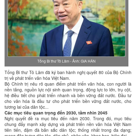
Tổng Bí thư Tô Lâm - Ảnh: GIA HÂN
Tổng Bí thư Tô Lâm đã ký ban hành nghị quyết 80 của Bộ Chính
trị về phát triển văn hóa Việt Nam.
Bộ Chính trị nêu rõ quan điểm phát triển văn hóa, con người là
nền tảng, nguồn lực nội sinh quan trọng, động lực to lớn, trụ cột,
hệ điều tiết cho phát triển nhanh và bền vững đất nước. Đầu tư
cho văn hóa là đầu tư cho phát triển bền vững đất nước, cho
tương lai của dân tộc...
Các mục tiêu quan trọng đến 2030, tầm nhìn 2045
Nghị quyết đề ra mục tiêu đến năm 2030. Trong đó, mục tiêu
chung đẩy mạnh xây dựng và phát triển nền văn hóa Việt Nam
tiên tiến, đậm đà bản sắc dân tộc; thống nhất trong đa dạng;
mang đặc trưng dân tộc, dân chủ, nhân văn, khoa học, hiện đại.