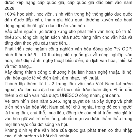
được xếp hạng cấp quốc gia, cấp quốc gia đặc biệt vào năm
2026.
100% học sinh, học viên, sinh viên trong hệ thống giáo dục quốc
dân được tiếp cận, tham gia hiệu quả, thường xuyên các hoạt
động nghệ thuật, giáo dục di sản văn hóa.
Bảo đảm nguồn lực tương xứng cho phát triển văn hóa; bố trí tối
thiểu 2% tổng chi ngân sách nhà nước hằng năm cho văn hóa và
tăng dần theo yêu cầu thực tiễn...
Phát triển các ngành công nghiệp văn hóa đóng góp 7% GDP;
hình thành từ 5 - 10 thương hiệu quốc gia về công nghiệp văn
hóa, như điện ảnh, nghệ thuật biểu diễn, du lịch văn hóa, thiết kế
và thời trang,...
Xây dựng thành công 5 thương hiệu liên hoan nghệ thuật, lễ hội
văn hóa quốc tế về điện ảnh, âm nhạc, mỹ thuật.
Thành lập thêm từ 1 - 3 trung tâm văn hóa Việt Nam tại nước
ngoài, ưu tiên các địa bàn đối tác chiến lược toàn diện. Phấn đấu
thêm 5 di sản văn hóa được UNESCO công nhận, ghi danh.
Về tầm nhìn đến năm 2045, nghị quyết đề ra xây dựng và phát
triển nền văn hóa Việt Nam xã hội chủ nghĩa, trong đó con người
là trung tâm, chủ thể, mục tiêu, động lực của phát triển; các giá trị
văn hóa giữ vai trò nền tảng, chuẩn mực và được thẩm thấu trong
mọi lĩnh vực của đời sống xã hội.
Khẳng định vị thế văn hóa của quốc gia phát triển có thu nhập
cao, định hướng xã hội chủ nghĩa.