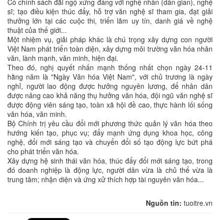
Có chính sách đãi ngộ xứng đáng với nghệ nhân (dân gian), nghệ
sĩ; tạo điều kiện thúc đẩy, hỗ trợ văn nghệ sĩ tham gia, đạt giải
thưởng lớn tại các cuộc thi, triển lãm uy tín, danh giá về nghệ
thuật của thế giới...
Một nhiệm vụ, giải pháp khác là chú trọng xây dựng con người
Việt Nam phát triển toàn diện, xây dựng môi trường văn hóa nhân
văn, lành mạnh, văn minh, hiện đại.
Theo đó, nghị quyết nhấn mạnh thống nhất chọn ngày 24-11
hằng năm là "Ngày Văn hóa Việt Nam", với chủ trương là ngày
nghỉ, người lao động được hưởng nguyên lương, để nhân dân
được nâng cao khả năng thụ hưởng văn hóa, đội ngũ văn nghệ sĩ
được động viên sáng tạo, toàn xã hội đề cao, thực hành lối sống
văn hóa, văn minh.
Bộ Chính trị yêu cầu đổi mới phương thức quản lý văn hóa theo
hướng kiến tạo, phục vụ; đẩy mạnh ứng dụng khoa học, công
nghệ, đổi mới sáng tạo và chuyển đổi số tạo động lực bứt phá
cho phát triển văn hóa.
Xây dựng hệ sinh thái văn hóa, thúc đẩy đổi mới sáng tạo, trong
đó doanh nghiệp là động lực, người dân vừa là chủ thể vừa là
trung tâm; nhận diện và ứng xử thích hợp tài nguyên văn hóa...
Nguồn tin:
tuoitre.vn