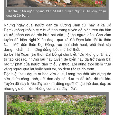
Rác thải nằm ngổn ngang trên đê biển huyện Nghi Xuân (cũ), đoạn
qua xã Cổ Đạm.
Những ngày qua, người dân xã Cương Gián cũ (nay là xã Cổ
Đạm) không khỏi bức xúc về tình trạng tuyến đê biển trên địa bàn
xã trở thành nơi đổ rác bừa bãi của một số người dân. Gần 3km
tuyến đê biển Nghi Xuân đoạn qua xã Cổ Đạm kéo dài từ thôn
Nam Mới đến thôn Đại Đồng, rác thải sinh hoạt, phế thải xây
dựng... chất thành từng đống, bốc mùi hôi thối.
Bà Lê Thị Xoan (trú thôn Đại Đồng) cho biết: “Dù không phải là vị
trí tập kết rác, nhưng lâu nay tuyến đê biển này đã trở thành bãi
rác tự phát của người dân thiếu ý thức. Lợi dụng thời điểm trưa
vắng người qua lại hoặc buổi tối, họ đem rác ra đổ trộm.
Đặc biệt, sau đợt mưa bão vừa qua, lượng rác thải xây dựng do
sửa chữa công trình, dời dọn cây cối đưa ra đổ trên đê rất lớn.
Tuyến đê này trước đây có khá đông người đi tập thể dục, đạp xe
nhưng giờ ô nhiễm không còn ai ra đây nữa”.