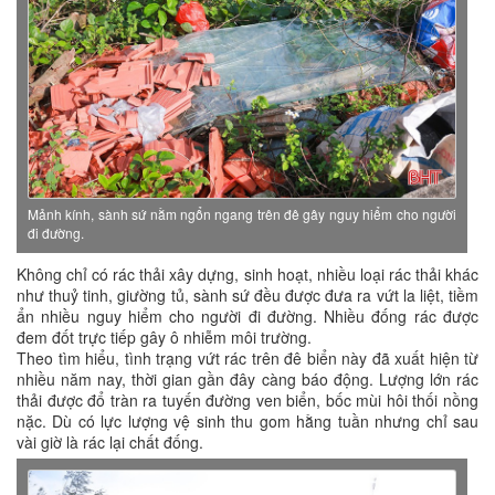
Mảnh kính, sành sứ nằm ngổn ngang trên đê gây nguy hiểm cho người
đi đường.
Không chỉ có rác thải xây dựng, sinh hoạt, nhiều loại rác thải khác
như thuỷ tinh, giường tủ, sành sứ đều được đưa ra vứt la liệt, tiềm
ẩn nhiều nguy hiểm cho người đi đường. Nhiều đống rác được
đem đốt trực tiếp gây ô nhiễm môi trường.
Theo tìm hiểu, tình trạng vứt rác trên đê biển này đã xuất hiện từ
nhiều năm nay, thời gian gần đây càng báo động. Lượng lớn rác
thải được đổ tràn ra tuyến đường ven biển, bốc mùi hôi thối nồng
nặc. Dù có lực lượng vệ sinh thu gom hằng tuần nhưng chỉ sau
vài giờ là rác lại chất đống.