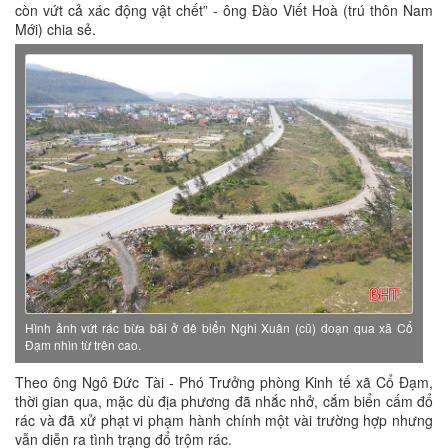
còn vứt cả xác động vật chết” - ông Đào Viết Hoà (trú thôn Nam
Mới) chia sẻ.
Hình ảnh vứt rác bừa bãi ở đê biển Nghi Xuân (cũ) đoạn qua xã Cổ
Đạm nhìn từ trên cao.
Theo ông Ngô Đức Tài - Phó Trưởng phòng Kinh tế xã Cổ Đạm,
thời gian qua, mặc dù địa phương đã nhắc nhở, cắm biển cấm đổ
rác và đã xử phạt vi phạm hành chính một vài trường hợp nhưng
vẫn diễn ra tình trạng đổ trộm rác.