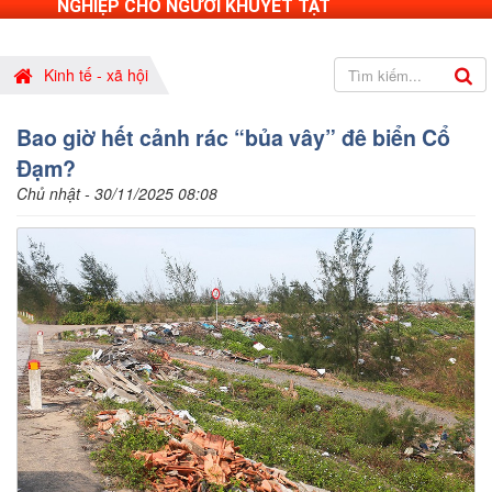
NGHIỆP CHO NGƯỜI KHUYẾT TẬT
Kinh tế - xã hội
Bao giờ hết cảnh rác “bủa vây” đê biển Cổ
Đạm?
Chủ nhật - 30/11/2025 08:08