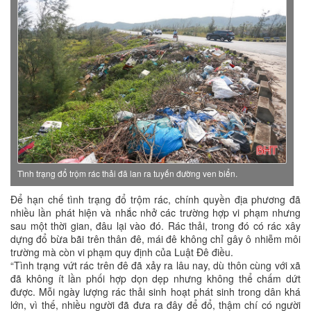
Tình trạng đổ trộm rác thải đã lan ra tuyến đường ven biển.
Để hạn chế tình trạng đổ trộm rác, chính quyền địa phương đã
nhiều lần phát hiện và nhắc nhở các trường hợp vi phạm nhưng
sau một thời gian, đâu lại vào đó. Rác thải, trong đó có rác xây
dựng đổ bừa bãi trên thân đê, mái đê không chỉ gây ô nhiễm môi
trường mà còn vi phạm quy định của Luật Đê điều.
“Tình trạng vứt rác trên đê đã xảy ra lâu nay, dù thôn cùng với xã
đã không ít lần phối hợp dọn dẹp nhưng không thể chấm dứt
được. Mỗi ngày lượng rác thải sinh hoạt phát sinh trong dân khá
lớn, vì thế, nhiều người đã đưa ra đây để đổ, thậm chí có người