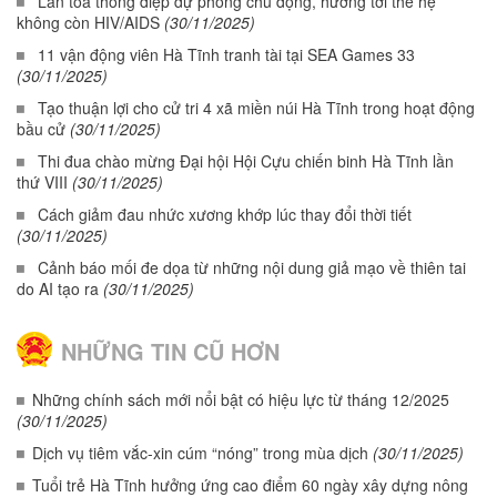
Lan tỏa thông điệp dự phòng chủ động, hướng tới thế hệ
không còn HIV/AIDS
(30/11/2025)
11 vận động viên Hà Tĩnh tranh tài tại SEA Games 33
(30/11/2025)
Tạo thuận lợi cho cử tri 4 xã miền núi Hà Tĩnh trong hoạt động
bầu cử
(30/11/2025)
Thi đua chào mừng Đại hội Hội Cựu chiến binh Hà Tĩnh lần
thứ VIII
(30/11/2025)
Cách giảm đau nhức xương khớp lúc thay đổi thời tiết
(30/11/2025)
Cảnh báo mối đe dọa từ những nội dung giả mạo về thiên tai
do AI tạo ra
(30/11/2025)
NHỮNG TIN CŨ HƠN
Những chính sách mới nổi bật có hiệu lực từ tháng 12/2025
(30/11/2025)
Dịch vụ tiêm vắc-xin cúm “nóng” trong mùa dịch
(30/11/2025)
Tuổi trẻ Hà Tĩnh hưởng ứng cao điểm 60 ngày xây dựng nông