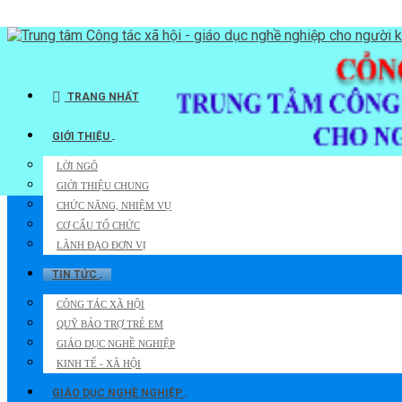
TRANG NHẤT
GIỚI THIỆU
LỜI NGÕ
GIỚI THIỆU CHUNG
CHỨC NĂNG, NHIỆM VỤ
CƠ CẤU TỔ CHỨC
LÃNH ĐẠO ĐƠN VỊ
TIN TỨC
CÔNG TÁC XÃ HỘI
QUỸ BẢO TRỢ TRẺ EM
GIÁO DỤC NGHỀ NGHIỆP
KINH TẾ - XÃ HỘI
GIÁO DỤC NGHỀ NGHIỆP