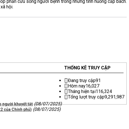
, góp phần cứu sống người bệnh trong những tình huống cấp bách.
xã hội.
THỐNG KÊ TRUY CẬP
Đang truy cập
91
Hôm nay
16,027
Tháng hiện tại
116,324
Tổng lượt truy cập
9,291,987
(08/07/2025)
 người khuyết tật
(08/07/2025)
2 của Chính phủ)