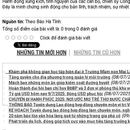
Hành động xung kích, tình nguyện của các cán bộ, chiến sỹ Công
Đây là minh chứng sinh động cho bản lĩnh, trách nhiệm, sự nhiệt
Nguồn tin:
Theo Báo Hà Tĩnh:
Tổng số điểm của bài viết là: 0 trong 0 đánh giá
Click để đánh giá bài viết
NHỮNG TIN MỚI HƠN
NHỮNG TIN CŨ HƠN
Khám phá không gian học tập hiện đại ở Trường Mầm non Mai L
(08/07/
Tăng quyền cho địa phương trong quản lý môi trường
(08/07/2
Mách bạn những món ăn giúp kiểm soát đường huyết
Hoàn thành đại hội ban chỉ huy BĐBP và 3 đơn vị phòng thủ khu v
(08/07/2025
Tỷ giá USD hôm nay 9/7/2025: Đồng USD phục hồi
CHUYẾN ĐI HẠNH PHÚC 2025: NƠI ƯỚC MƠ TRẺ THƠ ĐƯỢC CH
THÔNG BÁO Tuyển dụng Lao động hợp đồng chuyên môn vị trí Văn
KẾ HOẠCH Tuyển dụng lao động hợp đồng làm chuyên môn, nghi
(09
20 năm bảo tồn văn hóa làng quê từ những trang gia phả cổ
Phát triển du lịch, đóng góp tích cực vào mục tiêu tăng trưởng k