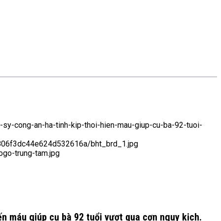
n-sy-cong-an-ha-tinh-kip-thoi-hien-mau-giup-cu-ba-92-tuoi-
806f3dc44e624d532616a/bht_brd_1.jpg
ogo-trung-tam.jpg
iến máu giúp cụ bà 92 tuổi vượt qua cơn nguy kịch.