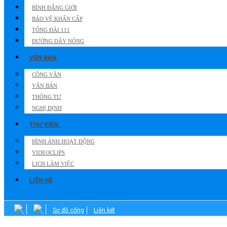
BÌNH ĐẲNG GIỚI
BẢO VỆ KHẨN CẤP
TỔNG ĐÀI 111
ĐƯỜNG DÂY NÓNG
VĂN BẢN
CÔNG VĂN
VĂN BẢN
THÔNG TƯ
NGHỊ ĐỊNH
THƯ VIỆN
HÌNH ẢNH HOẠT ĐỘNG
VIDEOCLIPS
LICH LÀM VIỆC
LIÊN HỆ
Sơ đồ cổng
Liên kết