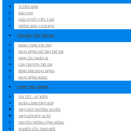
TUYỂN SINH
ĐÀO TẠO
GIẢI QUYẾT VIỆC LÀM
THÔNG BÁO, LỊCH HỌC
QUỸ BẢO TRỢ TRẺ EM
BẢNG VÀNG TÀI TRỢ
HOẠT ĐỘNG HỖ TRỢ TRẺ EM
NHỊP CẦU NHÂN ÁI
CÂU CHUYỆN TRẺ EM
HÌNH ẢNH HOẠT ĐỘNG
HOẠT ĐỘNG KHÁC
CÔNG TÁC XÃ HỘI
TIN TỨC - SỰ KIỆN
HOÀN CẢNH TRỢ GIÚP
TRỢ GIÚP THƯỜNG XUYÊN
TRỢ GIÚP ĐỘT XUẤT
TRUYỀN THÔNG CỘNG ĐỒNG
NGHIÊN CỨU TRAO ĐỔI