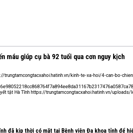
iến máu giúp cụ bà 92 tuổi qua cơn nguy kịch
://trungtamcongtacxahoi.hatinh.vn/kinh-te-xa-hoi/4-can-bo-chie
8e486e98052218cc868764f7a894ee8da31167b2317476a0587ca7
yết tật Hà Tĩnh
https://trungtamcongtacxahoi.hatinh.vn/uploads/l
ĩnh đã kịp thời có mặt tại Bệnh viện Đa khoa tỉnh để h