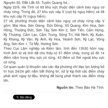
Nguyên 50, Đắk Lắk 55, Tuyên Quang 54...
Ngày 22/6, Hà Tĩnh có 65 khu vực thuộc diện cảnh báo nguy cơ
cháy rừng. Trong đó, 27 khu vực cấp V (cực kỳ nguy hiểm) và 38
khu vực cấp IV (nguy hiểm).
27 xã, phường thuộc diện cảnh báo nguy cơ cháy rừng cấp V
gồm: Mai Hoa, Sơn Giang, Đức Đồng, Vũ Quang, Kim Hoa, Sơn
Hồng, Thượng Đức, Sơn Tây, Sơn Kim 2, Sơn Tiến, Cẩm Hưng,
Kỳ Thượng, Cẩm Lạc, Cẩm Trung, Sông Trí, Hải Ninh, Kỳ Xuân,
Kỳ Khang, Kỳ Văn, Kỳ Anh, Kỳ Hoa, Hoành Sơn, Kỳ Lạc, Vũng
Áng, Sơn Kim 1, Tứ Mỹ, Hương Sơn.
Theo Cục Lâm nghiệp và Kiểm lâm, tính đến 13h30 hôm nay,
hình ảnh từ vệ tinh đã cho thấy có 57 điểm cháy, trong số đó 14
điểm nằm trong khu vực có rừng, 43 điểm có thể ngoài khu vực
có rừng.
Cơ quan quản lý khuyến cáo các địa phương chỉ đạo lực lượng bố
trí trực 24/24 giờ; nắm bắt thông tin, xử lý kịp thời các điểm cháy
phát sinh ngay từ đầu, không để bùng phát thành các điểm cháy
lớn.
Nguồn tin:
Theo Báo Hà Tĩnh: