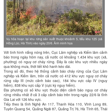
Vụ hỏa hoạn tại khu rừng sản xuất thuộc khoảnh 5, tiểu khu 125 (xã
Hồng Lộc, Hà Tĩnh) vào ngày 20/6. Ảnh minh họa
Với tình hình nắng nóng trên, Cục Lâm nghiệp và Kiểm lâm cảnh
báo trong ngày hôm nay, cả nước có khoảng 1.434 khu vực (xã,
phường) có nguy cơ cháy rừng. Đây là các khu vực nhiều ngày
qua không mưa, thời tiết khô hanh kéo dài.
Trong số đó, theo hệ thống cảnh báo cháy rừng của Cục Lâm
nghiệp và Kiểm lâm, trên cả nước có 412 khu vực nguy cơ cháy
rừng cấp III (mức cảnh báo cao), 184 khu vực cấp IV (nguy
hiểm), 838 khu vực cấp V (cực kỳ nguy hiểm).
Địa phương có số khu vực thuộc diện cảnh báo nguy cơ cháy
rừng nhiều nhất ở cả 3 cấp cảnh báo trên trong ngày 22/6 là tỉnh
Gia Lai với 126 khu vực.
Tiếp theo là tỉnh Nghệ An 117, Thanh Hóa 110, Vĩnh Long 89,
Tuyên Quang 54, Quảng Ngãi 87, Quảng Trị 76, Hà Tĩnh 65, Thái