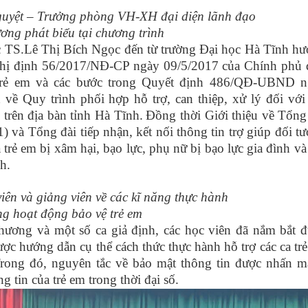
uyệt – Trưởng phòng VH-XH đại diện lãnh đạo
ơng phát biểu tại chương trình
ợc TS.Lê Thị Bích Ngọc đến từ trường Đại học Hà Tĩnh h
hị định 56/2017/NĐ-CP ngày 09/5/2017 của Chính phủ
t trẻ em và các bước trong Quyết định 486/QĐ-UBND 
về Quy trình phối hợp hỗ trợ, can thiệp, xử lý đối với
 trên địa bàn tỉnh Hà Tĩnh.
Đồng thời Giới thiệu về Tổng
1) và Tổng đài tiếp nhận, kết nối thông tin trợ giúp đối t
trẻ em bị xâm hại, bạo lực, phụ nữ bị bạo lực gia đình và
h.
iên và giảng viên về các kĩ năng thực hành
ng hoạt động bảo vệ trẻ em
phương và một số ca giả định, các học viên đã nắm bắt 
ợc hướng dẫn cụ thể cách thức thực hành hỗ trợ các ca tr
 Trong đó, nguyên tắc về bảo mật thông tin được nhấn 
tin của trẻ em trong thời đại số.