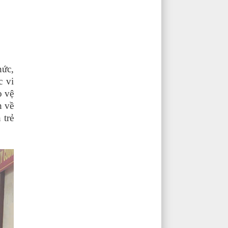
hức,
c vi
o vệ
h về
 trẻ