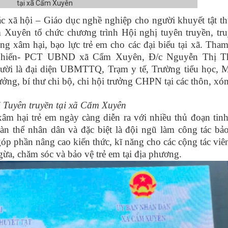
 xã hội – Giáo dục nghề nghiệp cho người khuyết tật t
uyên tổ chức chương trình Hội nghị tuyên truyền, tr
g xâm hại, bạo lực trẻ em cho các đại biểu tại xã. Tha
 Chiến- PCT UBND xã Cẩm Xuyên, Đ/c Nguyễn Thị T
ời là đại diện UBMTTQ, Trạm y tế, Trường tiểu học,
ởng, bí thư chi bộ, chi hội trưởng CHPN tại các thôn, xó
 Tuyên truyền tại xã Cẩm Xuyên
xâm hại trẻ em ngày càng diễn ra với nhiều thủ đoạn tinh
oàn thể nhân dân và đặc biệt là đội ngũ làm công tác bả
góp phần nâng cao kiến thức, kĩ năng cho các cộng tác viên
ừa, chăm sóc và bảo vệ trẻ em tại địa phương.