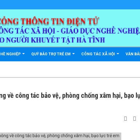
GHỀ NGHIỆP
QUỸ BẢO TRỢ TRẺ EM
CÔNG TÁC XÃ HỘI
VĂN B
ông về công tác bảo vệ, phòng chống xâm hại, bạo l