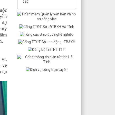
cập
huộc
uyền
m dự
hủy
 Mầm
m.
 vi,
o vệ
 tại