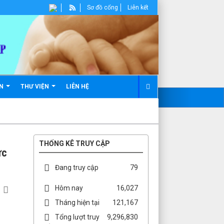
Sơ đồ cổng
Liên kết
ẢN
THƯ VIỆN
LIÊN HỆ
THỐNG KÊ TRUY CẬP
ực
Đang truy cập
79
Hôm nay
16,027
Tháng hiện tại
121,167
Tổng lượt truy
9,296,830