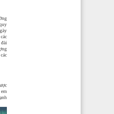
ướng
 quy
ngày
 các
 đài
ượng
 các
được
ẻ em
mạnh