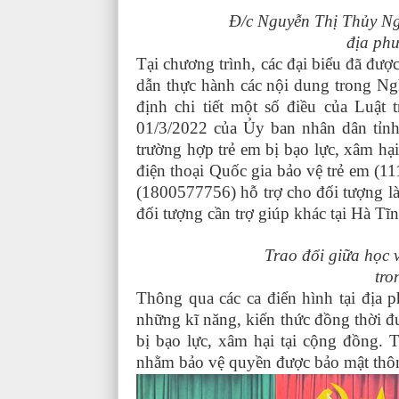
Đ/c Nguyễn Thị Thủy Ng
địa phư
Tại chương trình, các đại biểu đã đư
dẫn thực hành các nội dung trong
Ng
định chi tiết một số điều của Luậ
01/3/2022 của Ủy ban nhân dân tỉnh 
trường hợp trẻ em bị bạo lực, xâm hại
điện thoại Quốc gia bảo vệ trẻ em (11
(1800577756) hỗ trợ cho đối tượng là 
đối tượng cần trợ giúp khác tại Hà Tĩn
Trao đổi giữa học v
tro
Thông qua các ca điển hình tại địa 
những kĩ năng, kiến thức đồng thời đư
bị bạo lực, xâm hại tại cộng đồng.
nhằm bảo vệ quyền được bảo mật thông 