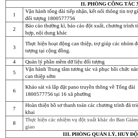
II. PHÒNG CÔNG TÁC 
Vận hành tổng đài tiếp nhận, kết nối thông tin trợ g
1
đối tượng 1800577756
Báo cáo thường kì, báo cáo đột xuất, chương trình 
2
hợp, nội dung khác
Thực hiện hoạt động can thiệp, trợ giúp các nhóm đ
3
tượng tại cộng đồng.
4
Quản lý phần mềm dữ liệu đối tượng
Vận hành Trung tâm tương tác và phục hồi chức nă
5
can thiệp sớm
Khảo sát và lắp đặt pano truyền thông về Tổng đài
6
1800577756 tại 16 xã phường
Hoàn thiện hồ sơ thanh toán các chương trình đã tri
7
khai
Thực hiện các nhiệm vụ đột xuất khác do Ban Giám
8
giao
III. PHÒNG QUẢN LÝ, HUY Đ