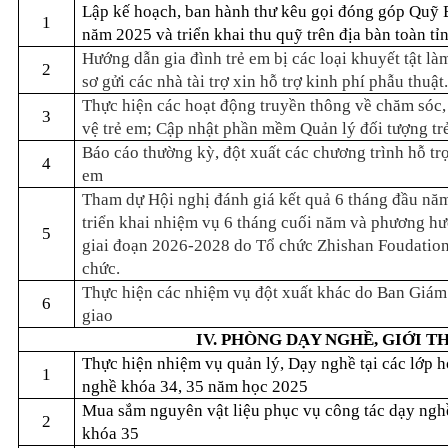
Lập kế hoạch, ban hành thư kêu gọi đóng góp Quỹ
1
năm 2025 và triển khai thu quỹ trên địa bàn toàn tỉ
Hướng dẫn gia đình trẻ em bị các loại khuyết tật là
2
sơ gửi các nhà tài trợ xin hỗ trợ kinh phí phẫu thuật.
Thực hiện các hoạt động truyền thông về chăm sóc,
3
vệ trẻ em; Cập nhật phần mềm Quản lý đối tượng tr
Báo cáo thường kỳ, đột xuất các chương trình hỗ trợ
4
em
Tham dự Hội nghị đánh giá kết quả 6 tháng đầu nă
triển khai nhiệm vụ 6 tháng cuối năm và phương h
5
giai đoạn 2026-2028 do Tổ chức Zhishan Foudation
chức.
Thực hiện các nhiệm vụ đột xuất khác do Ban Giám
6
giao
IV. PHÒNG DẠY NGHỀ, GIỚI T
Thực hiện nhiệm vụ quản lý, Dạy nghề tại các lớp 
1
nghề khóa 34, 35 năm học 2025
Mua sắm nguyên vật liệu phục vụ công tác dạy ngh
2
khóa 35