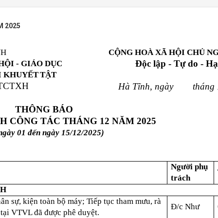
M 2025
NH
CỘNG HOÀ XÃ HỘI CHỦ NG
Độc lập - Tự do - H
ỘI - GIÁO DỤC
 KHUYẾT
TẬT
TCTXH
Hà Tĩnh, ngày tháng 
THÔNG BÁO
H CÔNG TÁC THÁNG 12 NĂM 2025
ngày 01 đến ngày 15/12/2025)
Người phụ
trách
NH
hân sự, kiện toàn bộ máy; Tiếp tục tham mưu, rà
Đ/c Như
tại VTVL đã được phê duyệt.