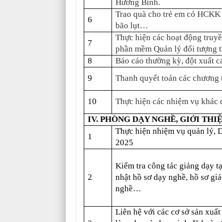
Hương Bình.
Trao quà cho trẻ em có HCKK b
6
bão lụt…
Thực hiện các hoạt động truyề
7
phần mềm Quản lý đối tượng t
8
Báo cáo thường kỳ, đột xuất c
9
Thanh quyết toán các chương t
10
Thực hiện các nhiệm vụ khác 
IV. PHÒNG DẠY NGHỀ, GIỚI THI
Thực hiện nhiệm vụ quản lý, 
1
2025
Kiểm tra công tác giảng dạy t
2
nhật hồ sơ dạy nghề, hồ sơ gi
nghề…
Liên hệ với các cơ sở sản xuất