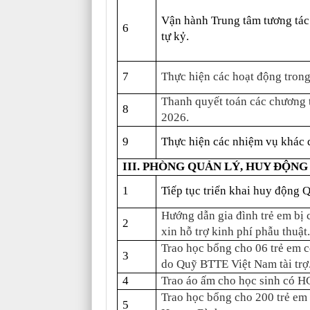
Vận hành Trung tâm tương tác 
6
tự kỷ.
7
Thực hiện các hoạt động tro
Thanh quyết toán các chương 
8
2026.
9
Thực hiện các nhiệm vụ khác 
III. PHÒNG QUẢN LÝ, HUY ĐỘNG
1
Tiếp tục triển khai huy động 
Hướng dẫn gia đình trẻ em bị c
2
xin hỗ trợ kinh phí phẫu thuật.
Trao học bổng cho 06 trẻ em 
3
do Quỹ BTTE Việt Nam tài trợ
4
Trao áo ấm cho học sinh có HC
Trao học bổng cho 200 trẻ e
5