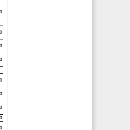
Đ/c
Thường,
01-15/12
Lương,
Huyền
Phòng
01-15/12
CTXH
Phòng
01-15/12
CTXH
Phòng
01-15/12
CTXH
Phòng
01-15/12
QLHĐQ
Phòng
01-15/12
QLHĐQ
Đ/c Mai
01-15/12
Dung
01-15/12
Đ/c Kỳ
01-15/12
Đ/c Dần