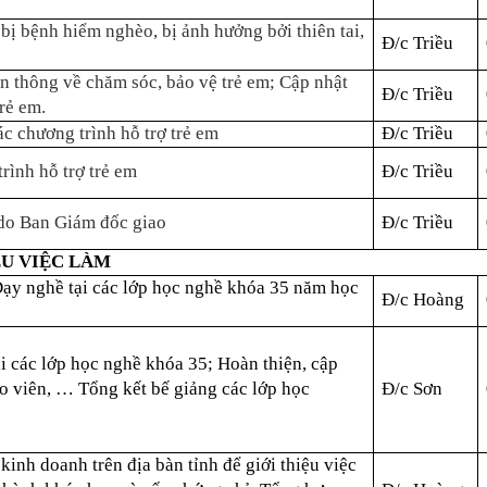
ị bệnh hiểm nghèo, bị ảnh hưởng bởi thiên tai,
Đ/c Triều
n thông về chăm sóc, bảo vệ trẻ em; Cập nhật
Đ/c Triều
rẻ em.
ác chương trình hỗ trợ trẻ em
Đ/c Triều
rình hỗ trợ trẻ em
Đ/c Triều
do Ban Giám đốc giao
Đ/c Triều
ỆU VIỆC LÀM
Dạy nghề tại các lớp học nghề khóa 35 năm học
Đ/c Hoàng
ại các lớp học nghề khóa 35; Hoàn thiện, cập
áo viên, … Tổng kết bế giảng các lớp học
Đ/c Sơn
 kinh doanh trên địa bàn tỉnh để giới thiệu việc