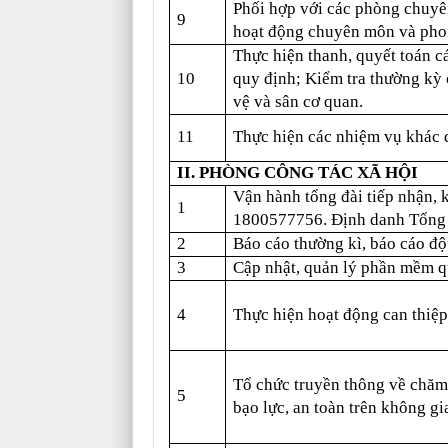
Phối hợp với các phòng chuyên
9
hoạt động chuyên môn và phon
Thực hiện thanh, quyết toán cá
10
quy định; Kiểm tra thường kỳ c
vệ và sân cơ quan.
11
Thực hiện các nhiệm vụ khác 
II. PHÒNG CÔNG TÁC XÃ HỘI
Vận hành tổng đài tiếp nhận, k
1
1800577756. Định danh Tổng 
2
Báo cáo thường kì, báo cáo độ
3
Cập nhật, quản lý phần mềm qu
4
Thực hiện hoạt động can thiệp
Tổ chức truyền thông về chăm
5
bạo lực, an toàn trên không g