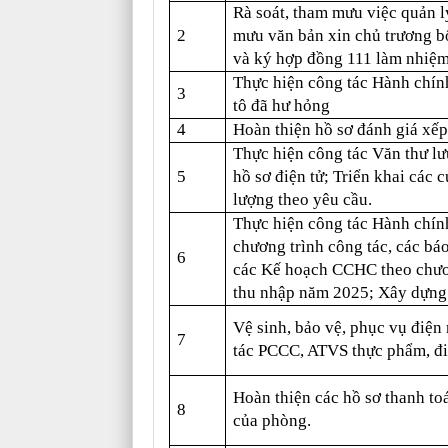
Rà soát, tham mưu việc quản l
2
mưu văn bản xin chủ trương b
và ký hợp đồng 111 làm nhi
Thực hiện công tác Hành chính
3
tô đã hư hỏng
4
Hoàn thiện hồ sơ đánh giá xếp
Thực hiện công tác Văn thư lưu
5
hồ sơ điện tử; Triển khai các 
lượng theo yêu cầu.
Thực hiện công tác Hành chín
chương trình công tác, các báo
6
các Kế hoạch CCHC theo chươn
thu nhập năm 2025; Xây dựng
Vệ sinh, bảo vệ, phục vụ điện
7
tác PCCC, ATVS thực phẩm, đ
Hoàn thiện các hồ sơ thanh to
8
của phòng.