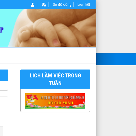
Sơ đồ cổng
Liên kết
LỊCH LÀM VIỆC TRONG
TUẦN