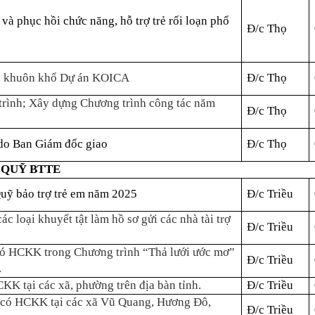
và phục hồi chức năng, hỗ trợ trẻ rối loạn phổ
Đ/c Thọ
ng khuôn khổ Dự án KOICA
Đ/c Thọ
trình; Xây dựng Chương trình công tác năm
Đ/c Thọ
do Ban Giám đốc giao
Đ/c Thọ
 QUỸ BTTE
Quỹ bảo trợ trẻ em năm 2025
Đ/c Triều
ác loại khuyết tật làm hồ sơ gửi các nhà tài trợ
Đ/c Triều
có HCKK trong Chương trình “Thả lưới ước mơ”
Đ/c Triều
.
KK tại các xã, phường trên địa bàn tỉnh.
Đ/c Triều
m có HCKK tại các xã Vũ Quang, Hương Đô,
Đ/c Triều