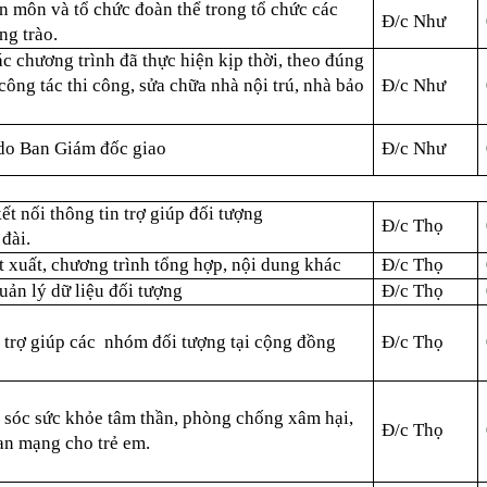
 môn và tổ chức đoàn thể trong tổ chức các
Đ/c Như
g trào.
c chương trình đã thực hiện kịp thời, theo đúng
ông tác thi công, sửa chữa nhà nội trú, nhà bảo
Đ/c Như
do Ban Giám đốc giao
Đ/c Như
ết nối thông tin trợ giúp đối tượng
Đ/c Thọ
đài.
t xuất, chương trình tổng hợp, nội dung khác
Đ/c Thọ
ản lý dữ liệu đối tượng
Đ/c Thọ
 trợ giúp các nhóm đối tượng tại cộng đồng
Đ/c Thọ
 sóc sức khỏe tâm thần, phòng chống xâm hại,
Đ/c Thọ
ian mạng cho trẻ em.