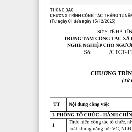
THÔNG BÁO
CHƯƠNG TRÌNH CÔNG TÁC THÁNG 12 NĂ
(Từ ngày 01 đến ngày 15/12/2025)
SỞ Y TẾ HÀ TĨ
TRUNG TÂM CÔNG TÁC XÃ H
NGHỀ NGHIỆP CHO
NGƯỜI
Số: /CTCT-T
CHƯƠNG TRÌN
(Từ 
TT
Nội dung công việc
I. PHÒNG TỔ CHỨC - HÀNH CHÍ
Thực hiện công tác tổ chức, n
1
soát khung năng lực VC, NLĐ 