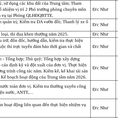
ý, sử dụng các khu đất của Trung tâm; Tham
ổ nhiệm vị trí 2 Phó trưởng phòng chuyên môn
Đ/c Như
ệm vụ tại Phòng QLHĐQBTTE.
 quản trị; Kiểm tra DA vườn đồi; Thanh lý xe ô
Đ/c Như
 loại, thi đua khen thưởng năm 2025.
Đ/c Như
 trữ, đôn đốc, hướng dẫn, kiểm tra thực hiện
cuộc thi trực tuyến đảm bảo thời gian và chất
Đ/c Như
h - Tổng hợp; Thủ quỹ; Tổng hợp xây dựng
 cáo định kỳ và đột xuất của đơn vị. Thực hiện
Đ/c Như
g trình công tác năm. Kiểm kê, kê khai tài sản
 Kế hoạch hoạt động của Trung tâm năm 2026.
 nước toàn đơn vị. Kiểm tra thường xuyên công
Đ/c Như
iện nước, ANTT,…
án hoạt động liên quan đến thực hiện nhiệm vụ
Đ/c Như