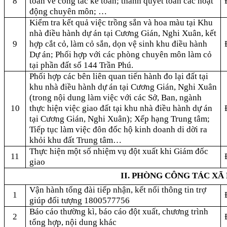
8
toán về công tác kế toán; thanh quyết toán các hoạt
động chuyên môn; …
Kiểm tra kết quả việc trồng sắn và hoa màu tại Khu
nhà điều hành dự án tại Cương Gián, Nghi Xuân, kết
9
hợp cắt cỏ, làm cỏ sắn, dọn vệ sinh khu điều hành
Dự án; Phối hợp với các phòng chuyên môn làm cỏ
tại phần đất số 144 Trần Phú.
Phối hợp các bên liên quan tiến hành đo lại đất tại
khu nhà điều hành dự án tại Cương Gián, Nghi Xuân
(trong nội dung làm việc với các Sở, Ban, ngành
10
thực hiện việc giao đất tại khu nhà điều hành dự án
tại Cương Gián, Nghi Xuân); Xếp hạng Trung tâm;
Tiếp tục làm việc đôn đốc hộ kinh doanh di dời ra
khỏi khu đất Trung tâm…
Thực hiện một số nhiệm vụ đột xuất khi Giám đốc
11
giao
II. PHÒNG CÔNG TÁC XÃ
Vận hành tổng đài tiếp nhận, kết nối thông tin trợ
1
giúp đối tượng 1800577756
Báo cáo thường kì, báo cáo đột xuất, chương trình
2
tổng hợp, nội dung khác