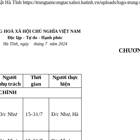
tật Hà Tĩnh
https://trungtamcongtacxahoi.hatinh.vn/uploads/logo-trung-
G HOÀ XÃ HỘI CHỦ NGHĨA VIỆT NAM
Độc lập - Tự do - Hạnh phúc
Hà Tĩnh, ngày tháng 7 năm 2024
CHƯƠN
Người
Thời
Người thực
phụ trách
gian
hiện
 CHÍNH
Đ/c Như
15-31/7
Đ/c Như, Hà