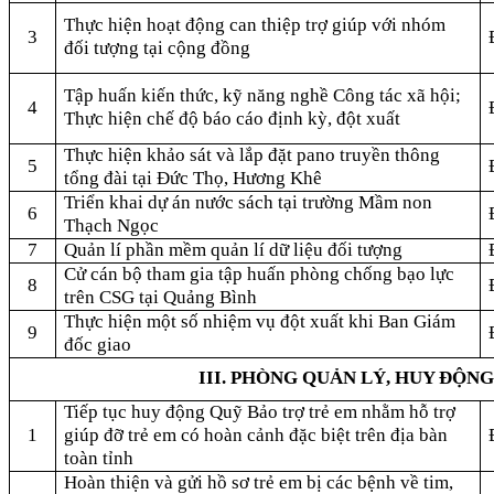
Thực hiện hoạt động can thiệp trợ giúp với nhóm
3
đối tượng tại cộng đồng
Tập huấn kiến thức, kỹ năng nghề Công tác xã hội;
4
Thực hiện chế độ báo cáo định kỳ, đột xuất
Thực hiện khảo sát và lắp đặt pano truyền thông
5
tổng đài tại Đức Thọ, Hương Khê
Triển khai dự án nước sách tại trường Mầm non
6
Thạch Ngọc
7
Quản lí phần mềm quản lí dữ liệu đối tượng
Cử cán bộ tham gia tập huấn phòng chống bạo lực
8
trên CSG tại Quảng Bình
Thực hiện một số nhiệm vụ đột xuất khi Ban Giám
9
đốc giao
III. PHÒNG QUẢN LÝ, HUY ĐỘN
Tiếp tục huy động Quỹ Bảo trợ trẻ em nhằm hỗ trợ
1
giúp đỡ trẻ em có hoàn cảnh đặc biệt trên địa bàn
toàn tỉnh
Hoàn thiện và gửi hồ sơ trẻ em bị các bệnh về tim,