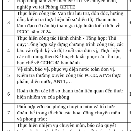
2
Hợp đồng làm việc theo NĐ 111 về chuyên môn,
nghiệp vụ tại Phòng QBTTE
Thực hiện công tác Văn thư lưu trữ, đôn đốc, hướng
dẫn, kiểm tra thực hiện hồ sơ điện tử; Tham mưu
3
lãnh đạo cử cán bộ tham gia tập huấn kiến thức về
PCCC năm 2024.
Thực hiện công tác Hành chính - Tổng hợp; Thủ
quỹ; Tổng hợp xây dựng chương trình công tác, các
4
báo cáo định kỳ và đột xuất của đơn vị; Thực hiện
các nội dung theo Kế hoạch khắc phục các tồn tại,
hạn chế về CCHC đã ban hành
Vệ sinh, bảo vệ, phục vụ điện nước toàn đơn vị.
5
Kiểm tra thường xuyên công tác PCCC, ATVS thực
phẩm, điện nước, ANTT,…
Hoàn thiện các hồ sơ thanh toán liên quan đến thực
6
hiện nhiệm vụ của phòng
Phối hợp với các phòng chuyên môn và tổ chức
7
đoàn thể trong tổ chức các hoạt động chuyên môn
và phong trào;
Thực hiện nhiệm vụ chuyên môn, báo cáo quyết