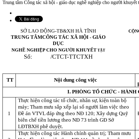
Trung tâm Công tác xã hội - giáo dục nghề nghiệp cho người khuyết 
SỞ LAO ĐỘNG-TB&XH HÀ TĨNH
CỘN
TRUNG TÂMCÔNG TÁC XÃ HỘI - GIÁO
DỤC
NGHỀ NGHIỆP CHO
NGƯỜI KHUYẾT
TẬT
Số: /CTCT-TTCTXH
TT
Nội dung công việc
I. PHÒNG TỔ CHỨC - HÀNH
Thực hiện công tác tổ chức, nhân sự, kiện toàn bộ
máy; Tham mưu sắp xếp lại số người làm việc theo
1
Đề án VTVL đáp ứng theo NĐ 120; Xây dựng Quỹ
biên chế tiền lương theo NĐ 73 trình GĐ Sở
LĐTBXH phê duyệt.
Thực hiện công tác Hành chính quản trị; Tham mưu