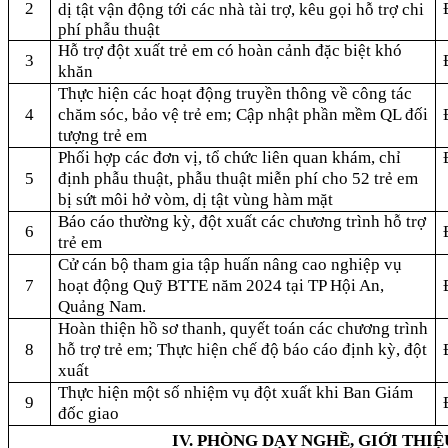
2
dị tật vận động tới các nhà tài trợ, kêu gọi hỗ trợ chi
phí phẫu thuật
Hỗ trợ đột xuất trẻ em có hoàn cảnh đặc biệt khó
3
khăn
Thực hiện các hoạt động truyền thông về công tác
4
chăm sóc, bảo vệ trẻ em; Cập nhật phần mềm QL đối
tượng trẻ em
Phối hợp các đơn vị, tổ chức liên quan khám, chỉ
5
định phẫu thuật, phẫu thuật miễn phí cho 52 trẻ em
bị sứt môi hở vòm, dị tật vùng hàm mặt
Báo cáo thường kỳ, đột xuất các chương trình hỗ trợ
6
trẻ em
Cử cán bộ tham gia tập huấn nâng cao nghiệp vụ
7
hoạt động Quỹ BTTE năm 2024 tại TP Hội An,
Quảng Nam.
Hoàn thiện hồ sơ thanh, quyết toán các chương trình
8
hỗ trợ trẻ em;
Thực hiện chế độ báo cáo định kỳ, đột
xuất
Thực hiện một số nhiệm vụ đột xuất khi Ban Giám
9
đốc giao
IV. PHÒNG DẠY NGHỀ, GIỚI THI