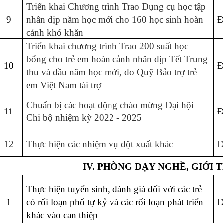
Triển khai Chương trình Trao Dụng cụ học tập
9
nhân dịp năm học mới cho 160 học sinh hoàn
Đ
cảnh khó khăn
Triển khai chương trình Trao 200 suất học
bổng cho trẻ em hoàn cảnh nhân dịp Tết Trung
10
Đ
thu và đầu năm học mới, do Quỹ Bảo trợ trẻ
em Việt Nam tài trợ
Chuẩn bị các hoạt động chào mừng Đại hội
11
Đ
Chi bộ nhiệm kỳ 2022 - 2025
12
Thực hiện các nhiệm vụ đột xuất khác
Đ
IV. PHÒNG DẠY NGHỀ, GIỚI 
Thực hiện tuyển sinh, đánh giá đối với các trẻ
1
có rối loạn phổ tự kỷ và các rối loạn phát triển
Đ
khác vào can thiệp