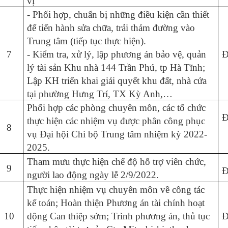
vị
- Phối hợp, chuẩn bị những điều kiện cần thiết
để tiến hành sửa chữa, trải thảm đường vào
Trung tâm (tiếp tục thực hiện).
7
- Kiểm tra, xử lý, lập phương án bảo vệ, quản
Đ
lý tài sản Khu nhà 144 Trần Phú, tp Hà Tĩnh;
Lập KH triển khai giải quyết khu đất, nhà cửa
tại phường Hưng Trí, TX Kỳ Anh,…
Phối hợp các phòng chuyên môn, các tổ chức
Đ
thực hiện các nhiệm vụ được phân công phục
8
vụ Đại hội Chi bộ Trung tâm nhiệm kỳ 2022-
2025.
Tham mưu thực hiện chế độ hỗ trợ viên chức,
9
Đ
người lao động ngày lễ 2/9/2022.
Thực hiện nhiệm vụ chuyên môn về công tác
kế toán; Hoàn thiện Phương án tài chính hoạt
10
động Can thiệp sớm; Trình phương án, thủ tục
Đ