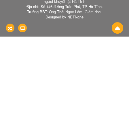
người khuyết tật Hà Tĩnh
Địa chỉ: Số 146 đường Trần Phú, TP Hà Tĩnh.
Trưởng BBT: Ông Thái Ngọc Lâm, Giám đốc.
Designed by NETNghe