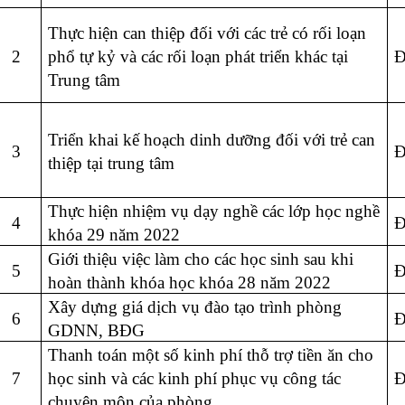
Thực hiện can thiệp đối với các trẻ có rối loạn
2
phổ tự kỷ và các rối loạn phát triển khác tại
Đ
Trung tâm
Triển khai kế hoạch dinh dưỡng đối với trẻ can
3
Đ
thiệp tại trung tâm
Thực hiện nhiệm vụ dạy nghề các lớp học nghề
4
Đ
khóa 29 năm 2022
Giới thiệu việc làm cho các học sinh sau khi
5
Đ
hoàn thành khóa học khóa 28 năm 2022
Xây dựng giá dịch vụ đào tạo trình phòng
6
Đ
GDNN, BĐG
Thanh toán một số kinh phí thỗ trợ tiền ăn cho
7
học sinh và các kinh phí phục vụ công tác
Đ
chuyên môn của phòng