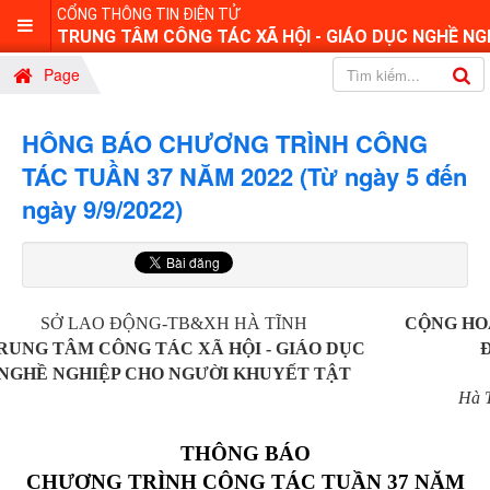
CỔNG THÔNG TIN ĐIỆN TỬ
TRUNG TÂM CÔNG TÁC XÃ HỘI - GIÁO DỤC NGHỀ NG
Page
HÔNG BÁO CHƯƠNG TRÌNH CÔNG
TÁC TUẦN 37 NĂM 2022 (Từ ngày 5 đến
ngày 9/9/2022)
SỞ LAO ĐỘNG-TB&XH HÀ TĨNH
CỘNG HO
RUNG TÂM
CÔNG TÁC XÃ HỘI - GIÁO DỤC
Đ
NGHỀ NGHIỆP CHO
NGƯỜI KHUYẾT TẬT
Hà T
THÔNG BÁO
CHƯƠNG TRÌNH CÔNG TÁC TUẦN 37 NĂM