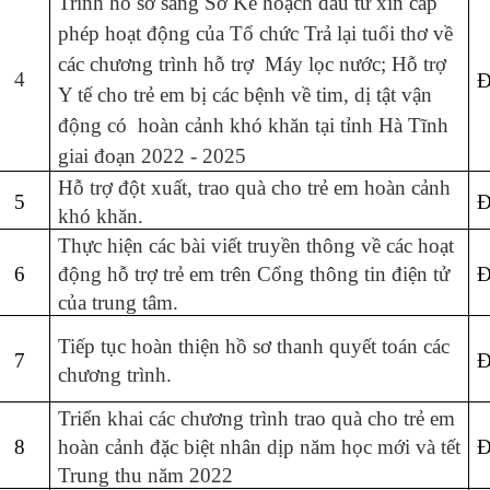
Trình hồ sơ sang Sở Kế hoạch đầu tư xin cấp
phép hoạt động của Tổ chức Trả lại tuổi thơ về
các chương trình hỗ trợ Máy lọc nước; Hỗ trợ
4
Đ
Y tế cho trẻ em bị các bệnh về tim, dị tật vận
động có hoàn cảnh khó khăn tại tỉnh Hà Tĩnh
giai đoạn 2022 - 2025
Hỗ trợ đột xuất, trao quà cho trẻ em hoàn cảnh
5
Đ
khó khăn.
Thực hiện các bài viết truyền thông về các hoạt
6
động hỗ trợ trẻ em trên Cổng thông tin điện tử
Đ
của trung tâm.
Tiếp tục hoàn thiện hồ sơ thanh quyết toán các
7
Đ
chương trình.
Triển khai các chương trình trao quà cho trẻ em
8
hoàn cảnh đặc biệt nhân dịp năm học mới và tết
Đ
Trung thu năm 2022