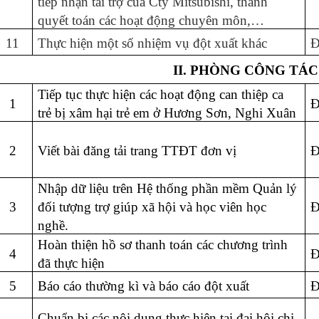
tiếp nhận tài trợ của Cty Mitsubishi, thanh
quyết toán các hoạt động chuyên môn,…
11
Thực hiện một số nhiệm vụ đột xuất khác
Đ
II. PHÒNG CÔNG TÁC
Tiếp tục thực hiện các hoạt động can thiệp ca
1
Đ
trẻ bị xâm hại trẻ em ở Hương Sơn, Nghi Xuân
2
Viết bài đăng tải trang TTĐT đơn vị
Đ
Nhập dữ liệu trên Hệ thống phần mềm Quản lý
3
đối tượng trợ giúp xã hội và học viên học
Đ
nghề.
Hoàn thiện hồ sơ thanh toán các chương trình
4
Đ
đã thực hiện
5
Báo cáo thường kì và báo cáo đột xuất
Đ
Chuẩn bị các nội dung thực hiện tại đại hội chi