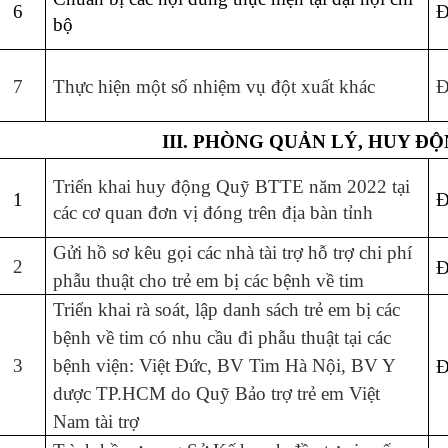
6
Đ
bộ
7
Thực hiện một số nhiệm vụ đột xuất khác
Đ
III. PHÒNG QUẢN LÝ, HUY Đ
Triển khai huy động Quỹ BTTE năm 2022 tại
1
Đ
các cơ quan đơn vị đóng trên địa bàn tỉnh
Gửi hồ sơ kêu gọi các nhà tài trợ hỗ trợ chi phí
2
Đ
phẫu thuật cho trẻ em bị các bệnh về tim
Triển khai rà soát, lập danh sách trẻ em bị các
bệnh về tim có nhu cầu đi phẫu thuật tại các
3
bệnh viện: Việt Đức, BV Tim Hà Nội, BV Y
Đ
dược TP.HCM do Quỹ Bảo trợ trẻ em Việt
Nam tài trợ