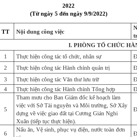
2022
(Từ ngày 5 đến ngày 9/9/2022)
N
TT
Nội dung công việc
t
I. PHÒNG TỔ CHỨC HÀ
1
Thực hiện công tác tổ chức, nhân sự
Đ
2
Thực hiện công tác Hành chính quản trị
Đ
3
Thực hiện công tác Văn thư lưu trữ
Đ
4
Thực hiện công tác Hành chính Tổng hợp
Đ
Tham mưu cho Ban Giám đốc kế hoạch làm
việc với Sở Tài nguyên và Môi trường, Sở Xây
5
Đ
dựng về việc giao đất tại Cương Gián Nghi
Xuân (tiếp tục thực hiện).
Nấu ăn, Vệ sinh, phục vụ điện, nước toàn đơn
6
Đ